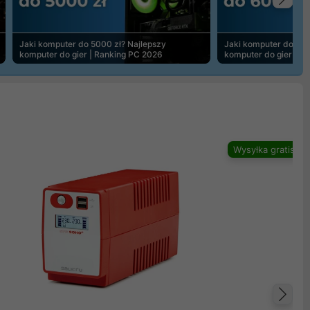
Na
Jaki komputer do 5000 zł? Najlepszy
Jaki komputer do 600
komputer do gier | Ranking PC 2026
komputer do gier | R
Wysyłka gratis
Na