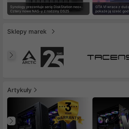
Synology prezentuje serię DiskStation neo+.
GTA VI wraca z dużą 
Cztery nowe NAS-y z rodziny DS25
pokaże ją sześć god
Sklepy marek
Poprzedni
Artykuły
Poprzedni