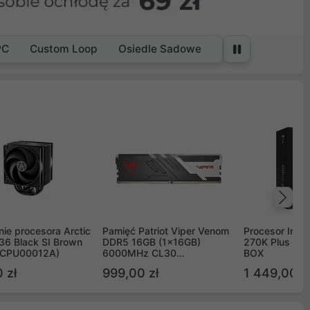
PC
Custom Loop
Osiedle Sadowe
Na
ie procesora Arctic
Pamięć Patriot Viper Venom
Procesor Intel 
36 Black SI Brown
DDR5 16GB (1x16GB)
270K Plus 5.
OCPU00012A)
6000MHz CL30
BOX
PVV516G60C30
 zł
999,00 zł
1 449,00 z