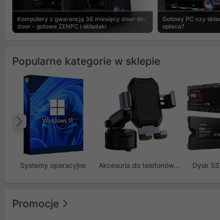
Komputery z gwarancją 36 miesięcy door-to-
Gotowy PC czy skład
door - gotowe ZENPC i składaki
opłaca?
Popularne kategorie w sklepie
Poprzedni
Systemy operacyjne
Akcesoria do telefonów GSM
Dysk S
Promocje