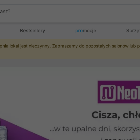
Bestsellery
pro
mocje
Sprzę
pnia lokal jest nieczynny. Zapraszamy do pozostałych salonów lub