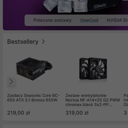
Polecane zestawy
OneCool
NVIDIA St
Bestsellery
Poprzedni
Zasilacz Seasonic Core BC-
Zestaw wentylatorów
Pa
650 ATX 3.1 Bronze 650W
Noctua NF-A14x25 G2 PWM
In
chromax.black Sx2-PP
D
Sterrox 140mm Push Pull
G
219,00 zł
319,00 zł
3
(2szt)