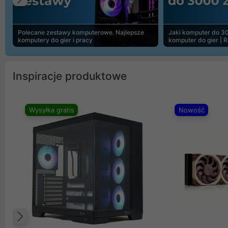
Poprzedni
Polecane zestawy komputerowe. Najlepsze
Jaki komputer do 30
komputery do gier i pracy
komputer do gier | 
Inspiracje produktowe
Wysyłka gratis
Nowość
Poprzedni