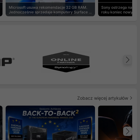
Microsoft usuwa rekomendacje 32 GB RAM.
Sony ostrzega na pu
Jednocześnie sprzedaje komputery Surface z
roku koniec nowych g
8 GB
Na
Zobacz więcej artykułów
Na