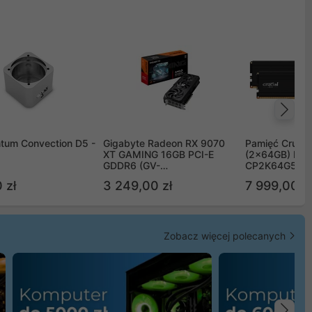
Na
tum Convection D5 -
Gigabyte Radeon RX 9070
Pamięć Crucia
XT GAMING 16GB PCI-E
(2x64GB) DD
GDDR6 (GV-
CP2K64G56C
R9070XTGAMING-16GD)
 zł
3 249,00 zł
7 999,00 zł
Zobacz więcej polecanych