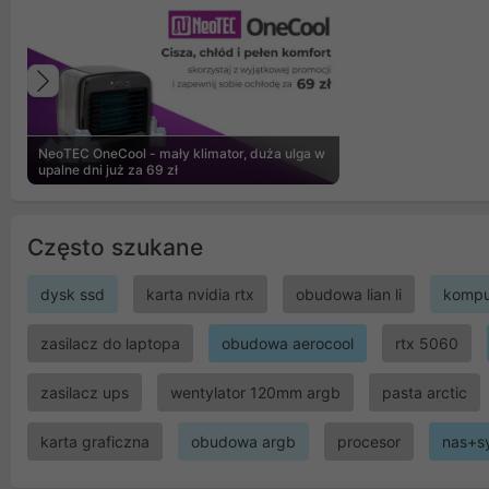
Poprzedni
NeoTEC OneCool - mały klimator, duża ulga w
upalne dni już za 69 zł
Często szukane
dysk ssd
karta nvidia rtx
obudowa lian li
kompu
zasilacz do laptopa
obudowa aerocool
rtx 5060
zasilacz ups
wentylator 120mm argb
pasta arctic
karta graficzna
obudowa argb
procesor
nas+s