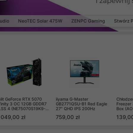
udio
NeoTEC Solar 475W
ZENPC Gaming
Stwórz 
lit GeForce RTX 5070
iiyama G-Master
Chłodzen
finity 3 OC 12GB GDDR7
GB2771QSU-B1 Red Eagle
Freezer 
LSS 4 (NE75070S19K9-
27" QHD IPS 200Hz
Box (A
B2050S)
 049,00 zł
759,00 zł
139,00