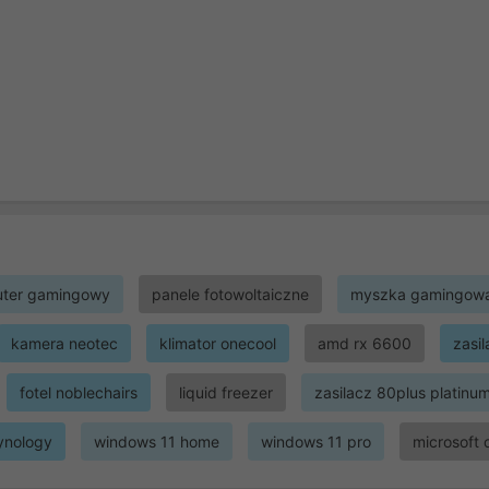
ter gamingowy
panele fotowoltaiczne
myszka gamingow
kamera neotec
klimator onecool
amd rx 6600
zasi
fotel noblechairs
liquid freezer
zasilacz 80plus platinu
ynology
windows 11 home
windows 11 pro
microsoft 