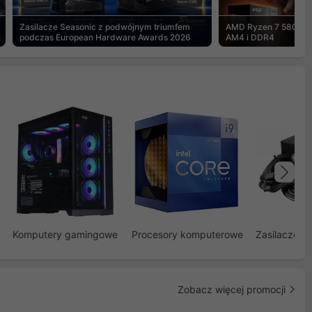
Zasilacze Seasonic z podwójnym triumfem
AMD Ryzen 7 5800X3
podczas European Hardware Awards 2026
AM4 i DDR4
Na
Komputery gamingowe
Procesory komputerowe
Zasilacze d
Zobacz więcej promocji