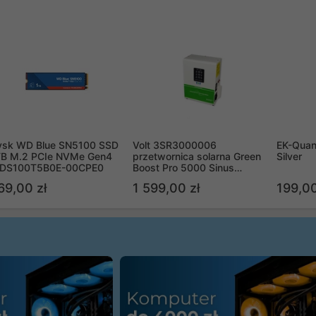
ysk WD Blue SN5100 SSD
Volt 3SR3000006
EK-Quan
TB M.2 PCIe NVMe Gen4
przetwornica solarna Green
Silver
DS100T5B0E-00CPE0
Boost Pro 5000 Sinus
Bypass
69,00 zł
1 599,00 zł
199,00