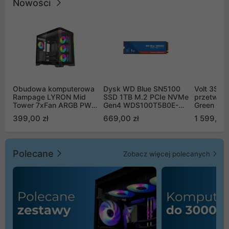
Nowości
Obudowa komputerowa
Dysk WD Blue SN5100
Volt 3SR
Rampage LYRON Mid
SSD 1TB M.2 PCIe NVMe
przetworn
Tower 7xFan ARGB PWM
Gen4 WDS100T5B0E-
Green Boo
czarna
00CPE0
Sinus Byp
399,00 zł
669,00 zł
1 599,00 
Polecane
Zobacz więcej polecanych