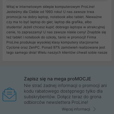
Witaj w internetowym sklepie komputerowym ProLine!
Jesteśmy dla Ciebie od 1993 roku! U nas zawsze trwa
promocja na dobry laptop, notebook albo tablet. Nieważne
czy ma to być laptop do gier, laptop dla grafika, albo
studenta! Jeżeli chcesz kupić dobrego laptopa w atrakcyjnej
cenie, to zapraszamy! U nas zawsze niskie ceny! Znajdzie się
też tablet i notebook do szkoły, tanio w promocji! Firma
ProLine produkuje wysokiej klasy komputery stacjonarne
Cyclone oraz ZenPC. Ponad 97% zamówień realizowane jest
tego samego dnia! Wielu naszych klientów chwali sobie nasze
myszki dla graczy i klawiatury mechaniczne. Posiadamy sieć
sklepów komputerowych na terenie kraju. W większości z
nich możesz odebrać zamówienie bez kosztów transportu.
Posiadamy sklep komputerowy w miastach takich jak
Wrocław, Poznań, Legnica, Katowice, Gliwice, Kalisz, Bytom,
Zapisz się na mega proMOCJE
Trzebnica, Opole. Szybka i profesjonalna obsługa!
Nie strać żadnej informacji o promocji ani
kodu rabatowego dostępnego tylko dla
ProLine to polska firma ze 100% polskim kapitałem. Działamy
subskrybentów. Dołącz teraz do grona
legalnie i płacimy podatki w naszym kraju! Posiadamy siedzibę
odbiorców newslettera ProLine!
główną w Mirkowie oraz salony na terenie kraju. Cała
komunikacja ze sklepem komputerowym ProLine jest
Więcej informacji
szyfrowana za pomocą technologii SSL. Nie sprzedajemy