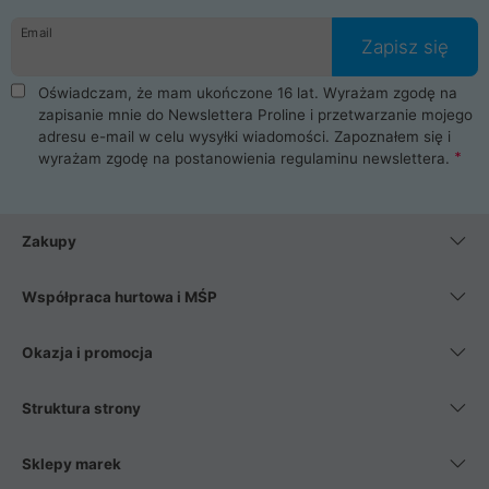
danych osobowych. Dlatego zakup notebooka albo laptopa w
Email
ProLine to czysta przyjemność i pełne bezpieczeństwo.
Zapisz się
Zaopatrzysz się u nas w akcesoria i części komputerowe
takie jak procesory, karty graficzne, płyty główne, pamięci,
Oświadczam, że mam ukończone 16 lat. Wyrażam zgodę na
dyski SSD, M.2 oraz HDD. Nasi pracownicy pomogą Ci wybrać
zapisanie mnie do Newslettera Proline i przetwarzanie mojego
najlepszy zasilacz komputerowy oraz obudowę do komputera.
adresu e-mail w celu wysyłki wiadomości. Zapoznałem się i
Poza komputerami mamy również najlepsze na rynku
wyrażam zgodę na postanowienia
regulaminu newslettera
.
Smartfony takich producentów jak Xiaomi, Apple, Samsung i
Huawei. Jeżeli chcesz, aby Twój komputer pracował cicho,
posiadamy szeroką gamę chłodzenia procesora, oraz ciche
wentylatory. Na koniec mając już to wszystko, możesz
Zakupy
wybrać idealny fotel gamingowy.
Współpraca hurtowa i MŚP
Okazja i promocja
Struktura strony
Sklepy marek