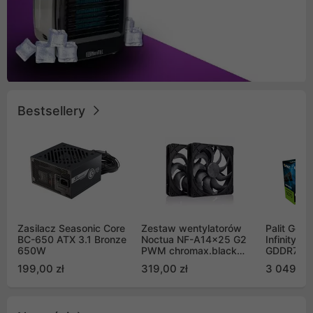
Bestsellery
Zasilacz Seasonic Core
Zestaw wentylatorów
Palit GeF
BC-650 ATX 3.1 Bronze
Noctua NF-A14x25 G2
Infinity 3
650W
PWM chromax.black
GDDR7 DL
Sx2-PP Sterrox 140mm
(NE75070
199,00 zł
319,00 zł
3 049,00
Push Pull (2szt)
GB2050S