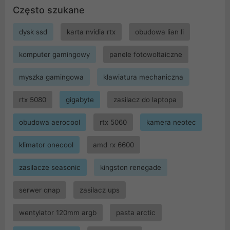
Często szukane
dysk ssd
karta nvidia rtx
obudowa lian li
komputer gamingowy
panele fotowoltaiczne
myszka gamingowa
klawiatura mechaniczna
rtx 5080
gigabyte
zasilacz do laptopa
obudowa aerocool
rtx 5060
kamera neotec
klimator onecool
amd rx 6600
zasilacze seasonic
kingston renegade
serwer qnap
zasilacz ups
wentylator 120mm argb
pasta arctic