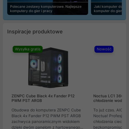
Polecane zestawy komputerowe. Najlepsze
Jaki komputer do 30
komputery do gier i pracy
komputer do gier | 
Inspiracje produktowe
Wysyłka gratis
Nowość
ZENPC Cube Black 4x Fander P12
Noctua LC1 360mm
PWM PST ARGB
chłodzenie wodne 
Obudowa do komputera ZENPC Cube
To już czas. AIO w
Black 4x Fander P12 PWM PST ARGB
Noctua! Profesjon
zachwyca panoramicznym widokiem
chłodzenia cieczą 
dzięki dwóm panelom z hartowanego
bezkompromisowe 