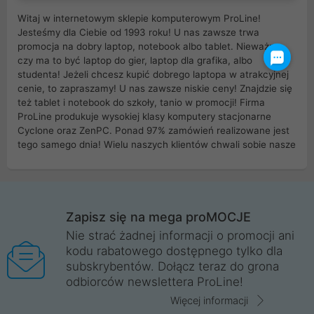
Witaj w internetowym sklepie komputerowym ProLine!
Jesteśmy dla Ciebie od 1993 roku! U nas zawsze trwa
promocja na dobry laptop, notebook albo tablet. Nieważne
czy ma to być laptop do gier, laptop dla grafika, albo
studenta! Jeżeli chcesz kupić dobrego laptopa w atrakcyjnej
cenie, to zapraszamy! U nas zawsze niskie ceny! Znajdzie się
też tablet i notebook do szkoły, tanio w promocji! Firma
ProLine produkuje wysokiej klasy komputery stacjonarne
Cyclone oraz ZenPC. Ponad 97% zamówień realizowane jest
tego samego dnia! Wielu naszych klientów chwali sobie nasze
myszki dla graczy i klawiatury mechaniczne. Posiadamy sieć
sklepów komputerowych na terenie kraju. W większości z
nich możesz odebrać zamówienie bez kosztów transportu.
Posiadamy sklep komputerowy w miastach takich jak
Wrocław, Poznań, Legnica, Katowice, Gliwice, Kalisz, Bytom,
Zapisz się na mega proMOCJE
Trzebnica, Opole. Szybka i profesjonalna obsługa!
Nie strać żadnej informacji o promocji ani
kodu rabatowego dostępnego tylko dla
ProLine to polska firma ze 100% polskim kapitałem. Działamy
subskrybentów. Dołącz teraz do grona
legalnie i płacimy podatki w naszym kraju! Posiadamy siedzibę
odbiorców newslettera ProLine!
główną w Mirkowie oraz salony na terenie kraju. Cała
komunikacja ze sklepem komputerowym ProLine jest
Więcej informacji
szyfrowana za pomocą technologii SSL. Nie sprzedajemy