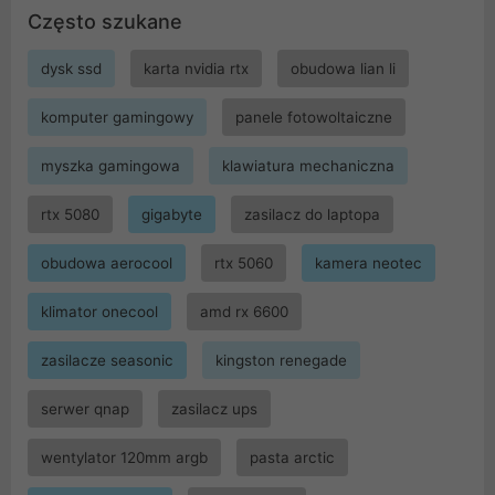
Często szukane
dysk ssd
karta nvidia rtx
obudowa lian li
komputer gamingowy
panele fotowoltaiczne
myszka gamingowa
klawiatura mechaniczna
rtx 5080
gigabyte
zasilacz do laptopa
obudowa aerocool
rtx 5060
kamera neotec
klimator onecool
amd rx 6600
zasilacze seasonic
kingston renegade
serwer qnap
zasilacz ups
wentylator 120mm argb
pasta arctic