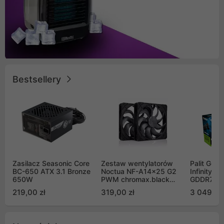
Bestsellery
Zasilacz Seasonic Core
Zestaw wentylatorów
Palit GeF
BC-650 ATX 3.1 Bronze
Noctua NF-A14x25 G2
Infinity 3
650W
PWM chromax.black
GDDR7 DL
Sx2-PP Sterrox 140mm
(NE75070
219,00 zł
319,00 zł
3 049,00
Push Pull (2szt)
GB2050S