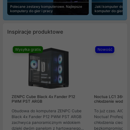
Polecane zestawy komputerowe. Najlepsze
Jaki komputer do 30
komputery do gier i pracy
komputer do gier | 
Inspiracje produktowe
Wysyłka gratis
Nowość
ZENPC Cube Black 4x Fander P12
Noctua LC1 360mm
PWM PST ARGB
chłodzenie wodne 
Obudowa do komputera ZENPC Cube
To już czas. AIO w
Black 4x Fander P12 PWM PST ARGB
Noctua! Profesjon
zachwyca panoramicznym widokiem
chłodzenia cieczą 
dzięki dwóm panelom z hartowanego
bezkompromisowe 