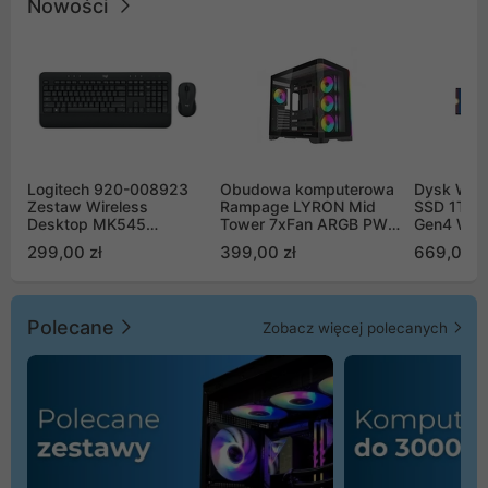
Nowości
Logitech 920-008923
Obudowa komputerowa
Dysk WD 
Zestaw Wireless
Rampage LYRON Mid
SSD 1TB 
Desktop MK545
Tower 7xFan ARGB PWM
Gen4 WD
Advanced
czarna
00CPE0
299,00 zł
399,00 zł
669,00 z
Polecane
Zobacz więcej polecanych