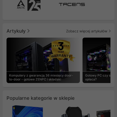
Artykuły
Zobacz więcej artykułów
Komputery z gwarancją 36 miesięcy door-
Gotowy PC czy skład
to-door - gotowe ZENPC i składaki
opłaca?
Popularne kategorie w sklepie