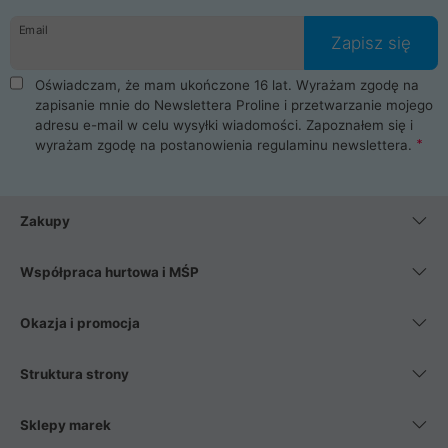
danych osobowych. Dlatego zakup notebooka albo laptopa w
Email
ProLine to czysta przyjemność i pełne bezpieczeństwo.
Zapisz się
Zaopatrzysz się u nas w akcesoria i części komputerowe
takie jak procesory, karty graficzne, płyty główne, pamięci,
Oświadczam, że mam ukończone 16 lat. Wyrażam zgodę na
dyski SSD, M.2 oraz HDD. Nasi pracownicy pomogą Ci wybrać
zapisanie mnie do Newslettera Proline i przetwarzanie mojego
najlepszy zasilacz komputerowy oraz obudowę do komputera.
adresu e-mail w celu wysyłki wiadomości. Zapoznałem się i
Poza komputerami mamy również najlepsze na rynku
wyrażam zgodę na postanowienia
regulaminu newslettera
.
Smartfony takich producentów jak Xiaomi, Apple, Samsung i
Huawei. Jeżeli chcesz, aby Twój komputer pracował cicho,
posiadamy szeroką gamę chłodzenia procesora, oraz ciche
wentylatory. Na koniec mając już to wszystko, możesz
Zakupy
wybrać idealny fotel gamingowy.
Współpraca hurtowa i MŚP
Okazja i promocja
Struktura strony
Sklepy marek