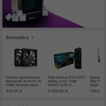
Bestsellery
Zestaw wentylatorów
Palit GeForce RTX 5070
iiyama G-
Noctua NF-A14x25 G2
Infinity 3 OC 12GB
GB2771QS
PWM chromax.black
GDDR7 DLSS 4
Eagle 27"
Sx2-PP Sterrox 140mm
(NE75070S19K9-
200Hz
319,00 zł
3 099,00 zł
759,00 zł
Push Pull (2szt)
GB2050S)