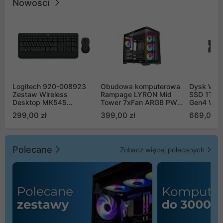
Nowości
Logitech 920-008923
Obudowa komputerowa
Dysk WD 
Zestaw Wireless
Rampage LYRON Mid
SSD 1TB 
Desktop MK545
Tower 7xFan ARGB PWM
Gen4 WD
Advanced
czarna
00CPE0
299,00 zł
399,00 zł
669,00 z
Polecane
Zobacz więcej polecanych