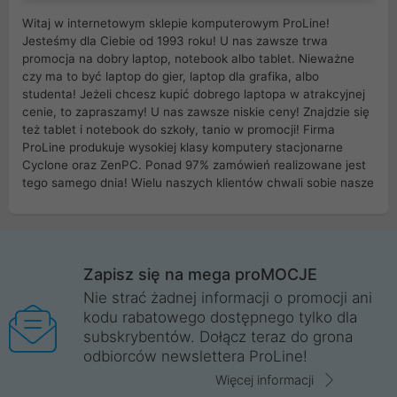
Witaj w internetowym sklepie komputerowym ProLine!
Jesteśmy dla Ciebie od 1993 roku! U nas zawsze trwa
promocja na dobry laptop, notebook albo tablet. Nieważne
czy ma to być laptop do gier, laptop dla grafika, albo
studenta! Jeżeli chcesz kupić dobrego laptopa w atrakcyjnej
cenie, to zapraszamy! U nas zawsze niskie ceny! Znajdzie się
też tablet i notebook do szkoły, tanio w promocji! Firma
ProLine produkuje wysokiej klasy komputery stacjonarne
Cyclone oraz ZenPC. Ponad 97% zamówień realizowane jest
tego samego dnia! Wielu naszych klientów chwali sobie nasze
myszki dla graczy i klawiatury mechaniczne. Posiadamy sieć
sklepów komputerowych na terenie kraju. W większości z
nich możesz odebrać zamówienie bez kosztów transportu.
Posiadamy sklep komputerowy w miastach takich jak
Wrocław, Poznań, Legnica, Katowice, Gliwice, Kalisz, Bytom,
Zapisz się na mega proMOCJE
Trzebnica, Opole. Szybka i profesjonalna obsługa!
Nie strać żadnej informacji o promocji ani
kodu rabatowego dostępnego tylko dla
ProLine to polska firma ze 100% polskim kapitałem. Działamy
subskrybentów. Dołącz teraz do grona
legalnie i płacimy podatki w naszym kraju! Posiadamy siedzibę
odbiorców newslettera ProLine!
główną w Mirkowie oraz salony na terenie kraju. Cała
komunikacja ze sklepem komputerowym ProLine jest
Więcej informacji
szyfrowana za pomocą technologii SSL. Nie sprzedajemy