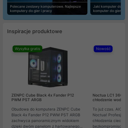
Polecane zestawy komputerowe. Najlepsze
Jaki komputer do 30
komputery do gier i pracy
komputer do gier | 
Inspiracje produktowe
Wysyłka gratis
Nowość
ZENPC Cube Black 4x Fander P12
Noctua LC1 360mm
PWM PST ARGB
chłodzenie wodne 
Obudowa do komputera ZENPC Cube
To już czas. AIO w
Black 4x Fander P12 PWM PST ARGB
Noctua! Profesjon
zachwyca panoramicznym widokiem
chłodzenia cieczą 
dzięki dwóm panelom z hartowanego
bezkompromisowe 