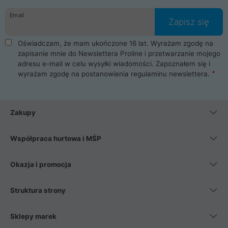
danych osobowych. Dlatego zakup notebooka albo laptopa w
Email
ProLine to czysta przyjemność i pełne bezpieczeństwo.
Zapisz się
Zaopatrzysz się u nas w akcesoria i części komputerowe
takie jak procesory, karty graficzne, płyty główne, pamięci,
Oświadczam, że mam ukończone 16 lat. Wyrażam zgodę na
dyski SSD, M.2 oraz HDD. Nasi pracownicy pomogą Ci wybrać
zapisanie mnie do Newslettera Proline i przetwarzanie mojego
najlepszy zasilacz komputerowy oraz obudowę do komputera.
adresu e-mail w celu wysyłki wiadomości. Zapoznałem się i
Poza komputerami mamy również najlepsze na rynku
wyrażam zgodę na postanowienia
regulaminu newslettera
.
Smartfony takich producentów jak Xiaomi, Apple, Samsung i
Huawei. Jeżeli chcesz, aby Twój komputer pracował cicho,
posiadamy szeroką gamę chłodzenia procesora, oraz ciche
wentylatory. Na koniec mając już to wszystko, możesz
Zakupy
wybrać idealny fotel gamingowy.
Współpraca hurtowa i MŚP
Okazja i promocja
Struktura strony
Sklepy marek