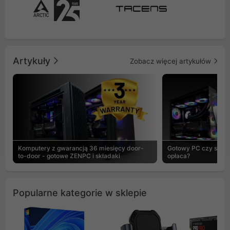
Artykuły
Zobacz więcej artykułów
Komputery z gwarancją 36 miesięcy door-
Gotowy PC czy skład
to-door - gotowe ZENPC i składaki
opłaca?
Popularne kategorie w sklepie