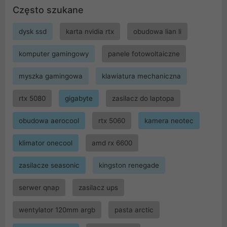
Często szukane
dysk ssd
karta nvidia rtx
obudowa lian li
komputer gamingowy
panele fotowoltaiczne
myszka gamingowa
klawiatura mechaniczna
rtx 5080
gigabyte
zasilacz do laptopa
obudowa aerocool
rtx 5060
kamera neotec
klimator onecool
amd rx 6600
zasilacze seasonic
kingston renegade
serwer qnap
zasilacz ups
wentylator 120mm argb
pasta arctic