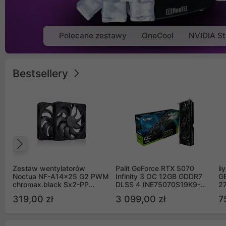
Polecane zestawy
OneCool
NVIDIA St
Bestsellery
Poprzedni
Zestaw wentylatorów
Palit GeForce RTX 5070
ii
Noctua NF-A14x25 G2 PWM
Infinity 3 OC 12GB GDDR7
G
chromax.black Sx2-PP
DLSS 4 (NE75070S19K9-
2
Sterrox 140mm Push Pull
GB2050S)
319,00 zł
3 099,00 zł
7
(2szt)