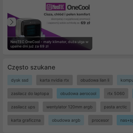
Poprzedni
NeoTEC OneCool - mały klimator, duża ulga w
upalne dni już za 69 zł
Często szukane
dysk ssd
karta nvidia rtx
obudowa lian li
kompu
zasilacz do laptopa
obudowa aerocool
rtx 5060
zasilacz ups
wentylator 120mm argb
pasta arctic
karta graficzna
obudowa argb
procesor
nas+s