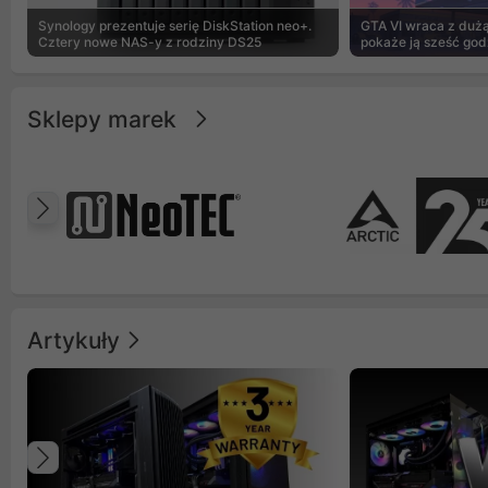
Synology prezentuje serię DiskStation neo+.
GTA VI wraca z dużą 
Cztery nowe NAS-y z rodziny DS25
pokaże ją sześć god
Sklepy marek
Poprzedni
Artykuły
Poprzedni