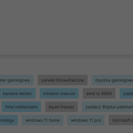
ter gamingowy
panele fotowoltaiczne
myszka gamingow
kamera neotec
klimator onecool
amd rx 6600
zasi
fotel noblechairs
liquid freezer
zasilacz 80plus platinu
ynology
windows 11 home
windows 11 pro
microsoft 