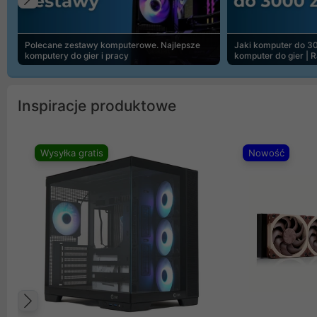
Poprzedni
Polecane zestawy komputerowe. Najlepsze
Jaki komputer do 30
komputery do gier i pracy
komputer do gier | 
Inspiracje produktowe
Wysyłka gratis
Nowość
Poprzedni