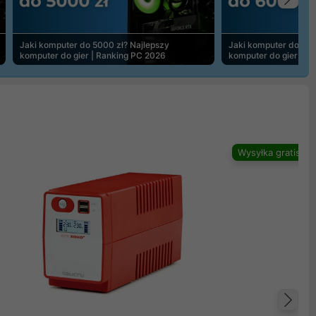
Na
Jaki komputer do 5000 zł? Najlepszy
Jaki komputer do 600
komputer do gier | Ranking PC 2026
komputer do gier | R
Wysyłka gratis
Na