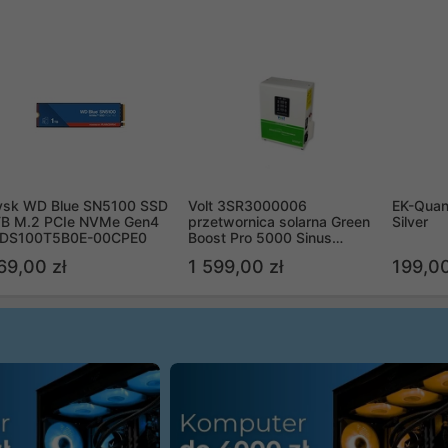
ysk WD Blue SN5100 SSD
Volt 3SR3000006
EK-Quan
TB M.2 PCIe NVMe Gen4
przetwornica solarna Green
Silver
DS100T5B0E-00CPE0
Boost Pro 5000 Sinus
Bypass
69,00 zł
1 599,00 zł
199,00