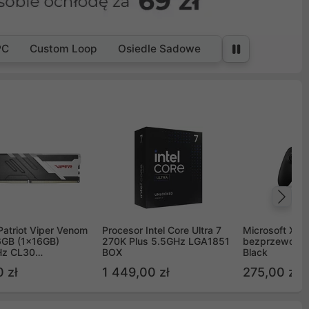
PC
Custom Loop
Osiedle Sadowe
Na
Patriot Viper Venom
Procesor Intel Core Ultra 7
Microsoft Xbox
GB (1x16GB)
270K Plus 5.5GHz LGA1851
bezprzewodo
z CL30
BOX
Black
G60C30
 zł
1 449,00 zł
275,00 zł