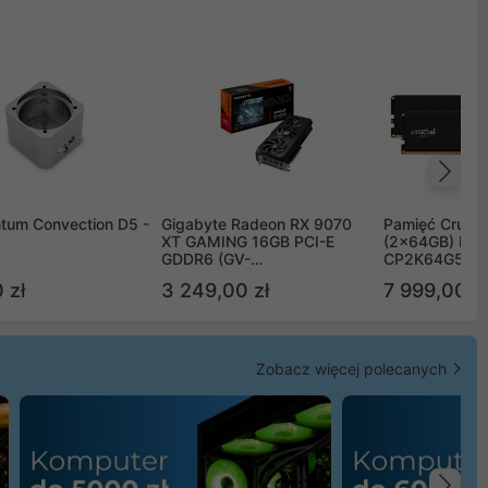
Na
tum Convection D5 -
Gigabyte Radeon RX 9070
Pamięć Crucia
XT GAMING 16GB PCI-E
(2x64GB) DD
GDDR6 (GV-
CP2K64G56C
R9070XTGAMING-16GD)
 zł
3 249,00 zł
7 999,00 zł
Zobacz więcej polecanych