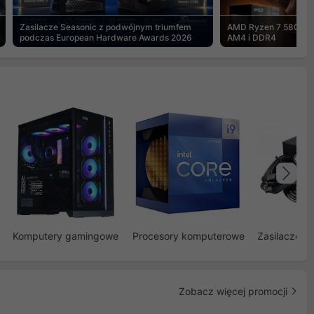
Zasilacze Seasonic z podwójnym triumfem
AMD Ryzen 7 5800X3
podczas European Hardware Awards 2026
AM4 i DDR4
Na
Komputery gamingowe
Procesory komputerowe
Zasilacze d
Zobacz więcej promocji