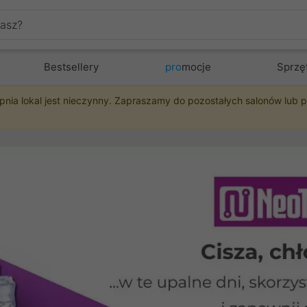
Bestsellery
pro
mocje
Sprzę
pnia lokal jest nieczynny. Zapraszamy do pozostałych salonów lub