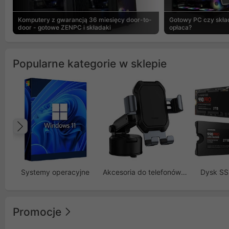
Komputery z gwarancją 36 miesięcy door-to-
Gotowy PC czy skład
door - gotowe ZENPC i składaki
opłaca?
Popularne kategorie w sklepie
Poprzedni
Systemy operacyjne
Akcesoria do telefonów GSM
Dysk S
Promocje