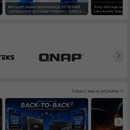
Microsoft usuwa rekomendacje 32 GB RAM.
Sony ostrzega na pu
Jednocześnie sprzedaje komputery Surface z
roku koniec nowych g
8 GB
Na
Zobacz więcej artykułów
Na