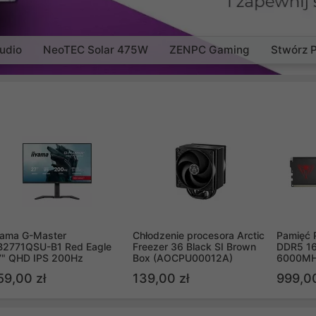
udio
NeoTEC Solar 475W
ZENPC Gaming
Stwórz 
yama G-Master
Chłodzenie procesora Arctic
Pamięć 
B2771QSU-B1 Red Eagle
Freezer 36 Black SI Brown
DDR5 16
7" QHD IPS 200Hz
Box (AOCPU00012A)
6000MH
PVV516
59,00 zł
139,00 zł
999,00