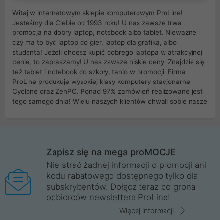
Witaj w internetowym sklepie komputerowym ProLine!
Jesteśmy dla Ciebie od 1993 roku! U nas zawsze trwa
promocja na dobry laptop, notebook albo tablet. Nieważne
czy ma to być laptop do gier, laptop dla grafika, albo
studenta! Jeżeli chcesz kupić dobrego laptopa w atrakcyjnej
cenie, to zapraszamy! U nas zawsze niskie ceny! Znajdzie się
też tablet i notebook do szkoły, tanio w promocji! Firma
ProLine produkuje wysokiej klasy komputery stacjonarne
Cyclone oraz ZenPC. Ponad 97% zamówień realizowane jest
tego samego dnia! Wielu naszych klientów chwali sobie nasze
myszki dla graczy i klawiatury mechaniczne. Posiadamy sieć
sklepów komputerowych na terenie kraju. W większości z
nich możesz odebrać zamówienie bez kosztów transportu.
Posiadamy sklep komputerowy w miastach takich jak
Wrocław, Poznań, Legnica, Katowice, Gliwice, Kalisz, Bytom,
Zapisz się na mega proMOCJE
Trzebnica, Opole. Szybka i profesjonalna obsługa!
Nie strać żadnej informacji o promocji ani
kodu rabatowego dostępnego tylko dla
ProLine to polska firma ze 100% polskim kapitałem. Działamy
subskrybentów. Dołącz teraz do grona
legalnie i płacimy podatki w naszym kraju! Posiadamy siedzibę
odbiorców newslettera ProLine!
główną w Mirkowie oraz salony na terenie kraju. Cała
komunikacja ze sklepem komputerowym ProLine jest
Więcej informacji
szyfrowana za pomocą technologii SSL. Nie sprzedajemy