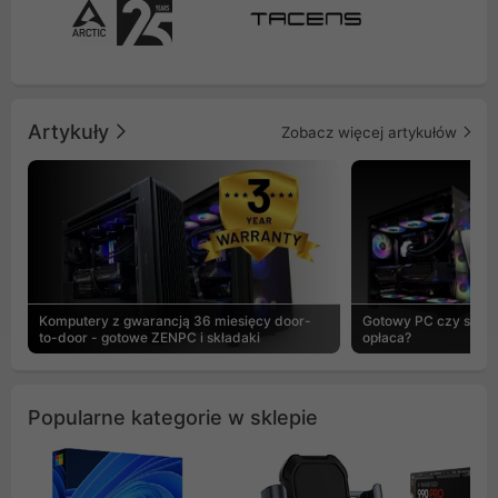
Artykuły
Zobacz więcej artykułów
Komputery z gwarancją 36 miesięcy door-
Gotowy PC czy skład
to-door - gotowe ZENPC i składaki
opłaca?
Popularne kategorie w sklepie