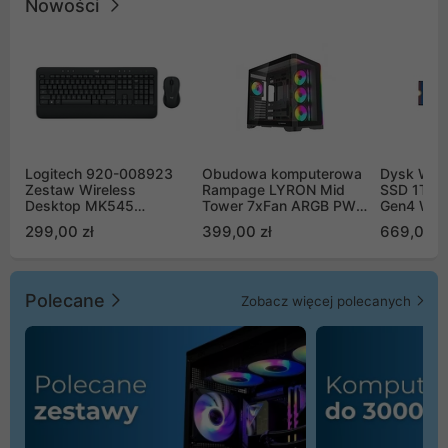
Nowości
Logitech 920-008923
Obudowa komputerowa
Dysk WD 
Zestaw Wireless
Rampage LYRON Mid
SSD 1TB 
Desktop MK545
Tower 7xFan ARGB PWM
Gen4 WD
Advanced
czarna
00CPE0
299,00 zł
399,00 zł
669,00 z
Polecane
Zobacz więcej polecanych