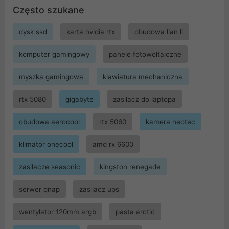
Często szukane
dysk ssd
karta nvidia rtx
obudowa lian li
komputer gamingowy
panele fotowoltaiczne
myszka gamingowa
klawiatura mechaniczna
rtx 5080
gigabyte
zasilacz do laptopa
obudowa aerocool
rtx 5060
kamera neotec
klimator onecool
amd rx 6600
zasilacze seasonic
kingston renegade
serwer qnap
zasilacz ups
wentylator 120mm argb
pasta arctic