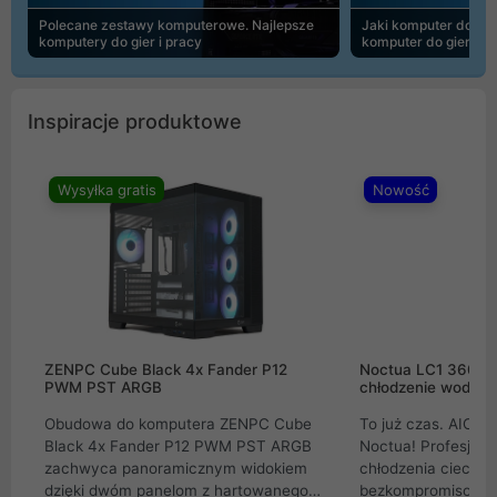
Polecane zestawy komputerowe. Najlepsze
Jaki komputer do 30
komputery do gier i pracy
komputer do gier | 
Inspiracje produktowe
Wysyłka gratis
Nowość
ZENPC Cube Black 4x Fander P12
Noctua LC1 360mm
PWM PST ARGB
chłodzenie wodne 
Obudowa do komputera ZENPC Cube
To już czas. AIO w
Black 4x Fander P12 PWM PST ARGB
Noctua! Profesjon
zachwyca panoramicznym widokiem
chłodzenia cieczą 
dzięki dwóm panelom z hartowanego
bezkompromisowe 