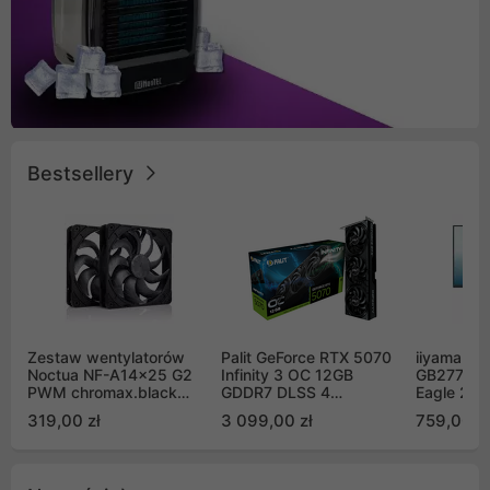
Bestsellery
Zestaw wentylatorów
Palit GeForce RTX 5070
iiyama G-
Noctua NF-A14x25 G2
Infinity 3 OC 12GB
GB2771QS
PWM chromax.black
GDDR7 DLSS 4
Eagle 27"
Sx2-PP Sterrox 140mm
(NE75070S19K9-
200Hz
319,00 zł
3 099,00 zł
759,00 zł
Push Pull (2szt)
GB2050S)