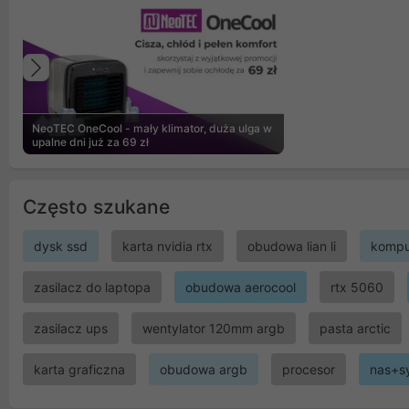
Poprzedni
NeoTEC OneCool - mały klimator, duża ulga w
upalne dni już za 69 zł
Często szukane
dysk ssd
karta nvidia rtx
obudowa lian li
kompu
zasilacz do laptopa
obudowa aerocool
rtx 5060
zasilacz ups
wentylator 120mm argb
pasta arctic
karta graficzna
obudowa argb
procesor
nas+s