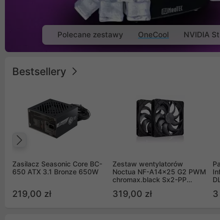
Polecane zestawy
OneCool
NVIDIA St
Bestsellery
Poprzedni
Zasilacz Seasonic Core BC-
Zestaw wentylatorów
Pa
650 ATX 3.1 Bronze 650W
Noctua NF-A14x25 G2 PWM
In
chromax.black Sx2-PP
D
Sterrox 140mm Push Pull
G
219,00 zł
319,00 zł
3
(2szt)