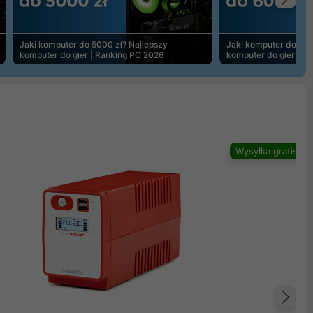
Na
Jaki komputer do 5000 zł? Najlepszy
Jaki komputer do 600
komputer do gier | Ranking PC 2026
komputer do gier | R
Wysyłka gratis
Na