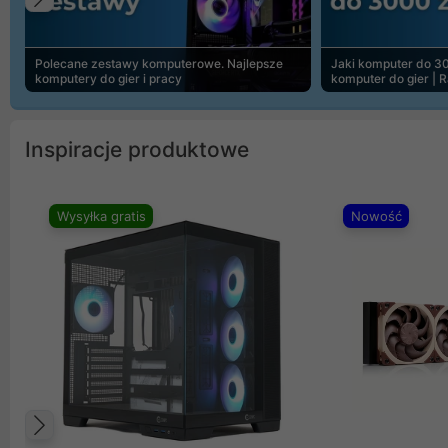
Poprzedni
Polecane zestawy komputerowe. Najlepsze
Jaki komputer do 30
komputery do gier i pracy
komputer do gier | 
Inspiracje produktowe
Wysyłka gratis
Nowość
Poprzedni