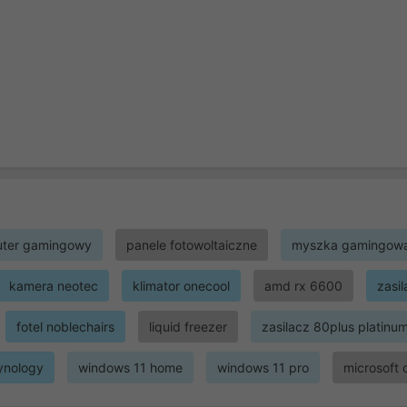
ter gamingowy
panele fotowoltaiczne
myszka gamingow
kamera neotec
klimator onecool
amd rx 6600
zasi
fotel noblechairs
liquid freezer
zasilacz 80plus platinu
ynology
windows 11 home
windows 11 pro
microsoft 