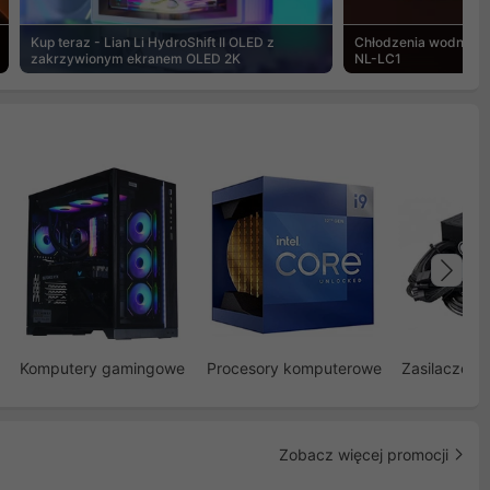
Kup teraz - Lian Li HydroShift II OLED z
Chłodzenia wodne Noc
zakrzywionym ekranem OLED 2K
NL-LC1
Na
Komputery gamingowe
Procesory komputerowe
Zasilacze d
Zobacz więcej promocji