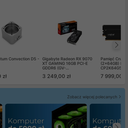
Na
tum Convection D5 -
Gigabyte Radeon RX 9070
Pamięć Crucia
XT GAMING 16GB PCI-E
(2x64GB) DD
GDDR6 (GV-
CP2K64G56C
R9070XTGAMING-16GD)
 zł
3 249,00 zł
7 999,00 zł
Zobacz więcej polecanych