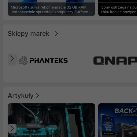
Microsoft usuwa rekomendacje 32 GB RAM.
Sony ostrzega na p
Jednocześnie sprzedaje komputery Surface z
roku koniec nowych 
8 GB
Sklepy marek
Poprzedni
Artykuły
Poprzedni