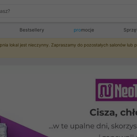
Bestsellery
pro
mocje
Sprzę
pnia lokal jest nieczynny. Zapraszamy do pozostałych salonów lub