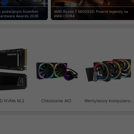
 z podwójnym triumfem
AMD Ryzen 7 5800X3D. Powrót legendy na
Hardware Awards 2026
AM4 i DDR4
SD NVMe M.2
Chłodzenie AIO
Wentylatory komputerowe