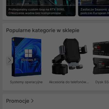
Profesjonalny custom loop na RTX 5090.
Zasilacze Seasonic
Chłodzenie wodne bez kompromisów
podczas European 
Popularne kategorie w sklepie
Poprzedni
Systemy operacyjne
Akcesoria do telefonów GSM
Dysk S
Promocje