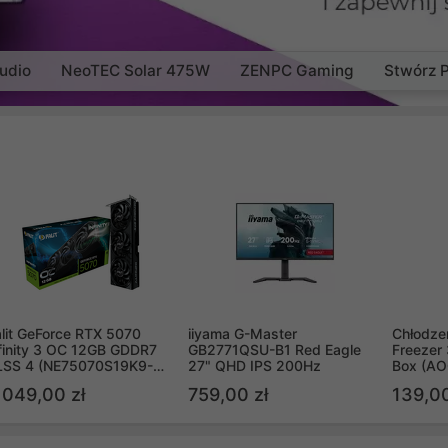
udio
NeoTEC Solar 475W
ZENPC Gaming
Stwórz 
lit GeForce RTX 5070
iiyama G-Master
Chłodzen
finity 3 OC 12GB GDDR7
GB2771QSU-B1 Red Eagle
Freezer 
LSS 4 (NE75070S19K9-
27" QHD IPS 200Hz
Box (A
B2050S)
 049,00 zł
759,00 zł
139,00