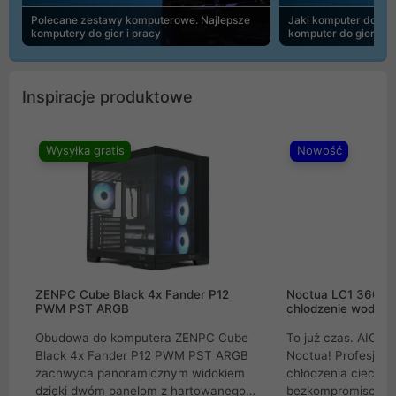
Polecane zestawy komputerowe. Najlepsze
Jaki komputer do 30
komputery do gier i pracy
komputer do gier | 
Inspiracje produktowe
Wysyłka gratis
Nowość
ZENPC Cube Black 4x Fander P12
Noctua LC1 360mm
PWM PST ARGB
chłodzenie wodne 
Obudowa do komputera ZENPC Cube
To już czas. AIO w
Black 4x Fander P12 PWM PST ARGB
Noctua! Profesjon
zachwyca panoramicznym widokiem
chłodzenia cieczą 
dzięki dwóm panelom z hartowanego
bezkompromisowe 