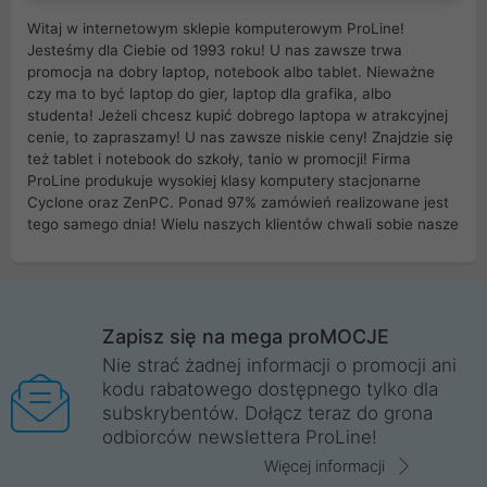
Witaj w internetowym sklepie komputerowym ProLine!
Jesteśmy dla Ciebie od 1993 roku! U nas zawsze trwa
promocja na dobry laptop, notebook albo tablet. Nieważne
czy ma to być laptop do gier, laptop dla grafika, albo
studenta! Jeżeli chcesz kupić dobrego laptopa w atrakcyjnej
cenie, to zapraszamy! U nas zawsze niskie ceny! Znajdzie się
też tablet i notebook do szkoły, tanio w promocji! Firma
ProLine produkuje wysokiej klasy komputery stacjonarne
Cyclone oraz ZenPC. Ponad 97% zamówień realizowane jest
tego samego dnia! Wielu naszych klientów chwali sobie nasze
myszki dla graczy i klawiatury mechaniczne. Posiadamy sieć
sklepów komputerowych na terenie kraju. W większości z
nich możesz odebrać zamówienie bez kosztów transportu.
Posiadamy sklep komputerowy w miastach takich jak
Wrocław, Poznań, Legnica, Katowice, Gliwice, Kalisz, Bytom,
Zapisz się na mega proMOCJE
Trzebnica, Opole. Szybka i profesjonalna obsługa!
Nie strać żadnej informacji o promocji ani
kodu rabatowego dostępnego tylko dla
ProLine to polska firma ze 100% polskim kapitałem. Działamy
subskrybentów. Dołącz teraz do grona
legalnie i płacimy podatki w naszym kraju! Posiadamy siedzibę
odbiorców newslettera ProLine!
główną w Mirkowie oraz salony na terenie kraju. Cała
komunikacja ze sklepem komputerowym ProLine jest
Więcej informacji
szyfrowana za pomocą technologii SSL. Nie sprzedajemy