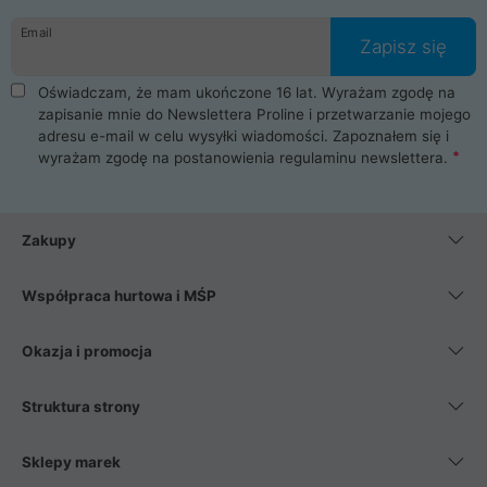
danych osobowych. Dlatego zakup notebooka albo laptopa w
Email
ProLine to czysta przyjemność i pełne bezpieczeństwo.
Zapisz się
Zaopatrzysz się u nas w akcesoria i części komputerowe
takie jak procesory, karty graficzne, płyty główne, pamięci,
Oświadczam, że mam ukończone 16 lat. Wyrażam zgodę na
dyski SSD, M.2 oraz HDD. Nasi pracownicy pomogą Ci wybrać
zapisanie mnie do Newslettera Proline i przetwarzanie mojego
najlepszy zasilacz komputerowy oraz obudowę do komputera.
adresu e-mail w celu wysyłki wiadomości. Zapoznałem się i
Poza komputerami mamy również najlepsze na rynku
wyrażam zgodę na postanowienia
regulaminu newslettera
.
Smartfony takich producentów jak Xiaomi, Apple, Samsung i
Huawei. Jeżeli chcesz, aby Twój komputer pracował cicho,
posiadamy szeroką gamę chłodzenia procesora, oraz ciche
wentylatory. Na koniec mając już to wszystko, możesz
Zakupy
wybrać idealny fotel gamingowy.
Współpraca hurtowa i MŚP
Okazja i promocja
Struktura strony
Sklepy marek