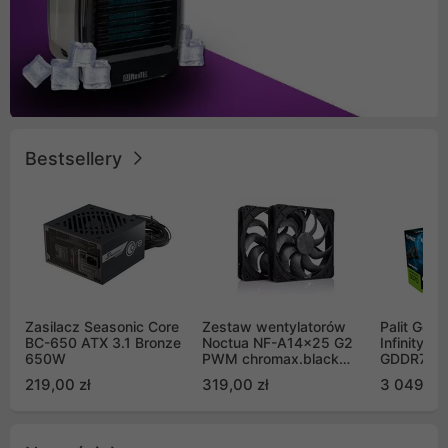
Bestsellery
Zasilacz Seasonic Core
Zestaw wentylatorów
Palit GeF
BC-650 ATX 3.1 Bronze
Noctua NF-A14x25 G2
Infinity 3
650W
PWM chromax.black
GDDR7 DL
Sx2-PP Sterrox 140mm
(NE75070
219,00 zł
319,00 zł
3 049,00
Push Pull (2szt)
GB2050S