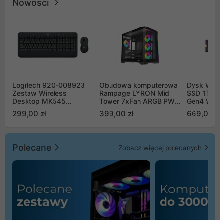
Nowości
Logitech 920-008923
Obudowa komputerowa
Dysk WD 
Zestaw Wireless
Rampage LYRON Mid
SSD 1TB 
Desktop MK545
Tower 7xFan ARGB PWM
Gen4 WD
Advanced
czarna
00CPE0
299,00 zł
399,00 zł
669,00 z
Polecane
Zobacz więcej polecanych