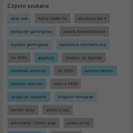
Często szukane
dysk ssd
karta nvidia rtx
obudowa lian li
komputer gamingowy
panele fotowoltaiczne
myszka gamingowa
klawiatura mechaniczna
rtx 5080
gigabyte
zasilacz do laptopa
obudowa aerocool
rtx 5060
kamera neotec
klimator onecool
amd rx 6600
zasilacze seasonic
kingston renegade
serwer qnap
zasilacz ups
wentylator 120mm argb
pasta arctic