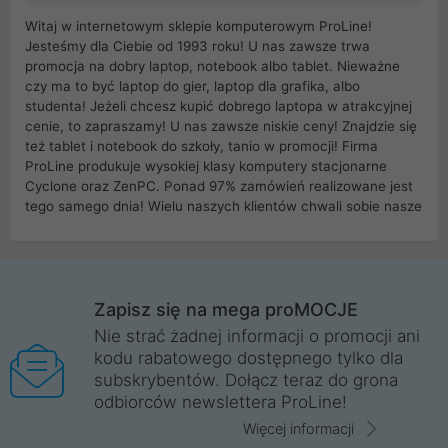
Witaj w internetowym sklepie komputerowym ProLine!
Jesteśmy dla Ciebie od 1993 roku! U nas zawsze trwa
promocja na dobry laptop, notebook albo tablet. Nieważne
czy ma to być laptop do gier, laptop dla grafika, albo
studenta! Jeżeli chcesz kupić dobrego laptopa w atrakcyjnej
cenie, to zapraszamy! U nas zawsze niskie ceny! Znajdzie się
też tablet i notebook do szkoły, tanio w promocji! Firma
ProLine produkuje wysokiej klasy komputery stacjonarne
Cyclone oraz ZenPC. Ponad 97% zamówień realizowane jest
tego samego dnia! Wielu naszych klientów chwali sobie nasze
myszki dla graczy i klawiatury mechaniczne. Posiadamy sieć
sklepów komputerowych na terenie kraju. W większości z
nich możesz odebrać zamówienie bez kosztów transportu.
Posiadamy sklep komputerowy w miastach takich jak
Wrocław, Poznań, Legnica, Katowice, Gliwice, Kalisz, Bytom,
Zapisz się na mega proMOCJE
Trzebnica, Opole. Szybka i profesjonalna obsługa!
Nie strać żadnej informacji o promocji ani
kodu rabatowego dostępnego tylko dla
ProLine to polska firma ze 100% polskim kapitałem. Działamy
subskrybentów. Dołącz teraz do grona
legalnie i płacimy podatki w naszym kraju! Posiadamy siedzibę
odbiorców newslettera ProLine!
główną w Mirkowie oraz salony na terenie kraju. Cała
komunikacja ze sklepem komputerowym ProLine jest
Więcej informacji
szyfrowana za pomocą technologii SSL. Nie sprzedajemy