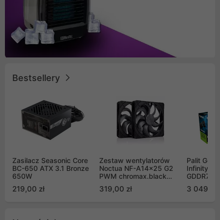
Bestsellery
Zasilacz Seasonic Core
Zestaw wentylatorów
Palit GeF
BC-650 ATX 3.1 Bronze
Noctua NF-A14x25 G2
Infinity 3
650W
PWM chromax.black
GDDR7 DL
Sx2-PP Sterrox 140mm
(NE75070
219,00 zł
319,00 zł
3 049,00
Push Pull (2szt)
GB2050S