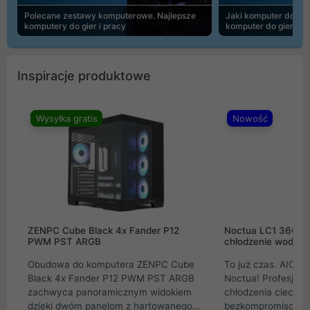
Polecane zestawy komputerowe. Najlepsze
Jaki komputer do 30
komputery do gier i pracy
komputer do gier | 
Inspiracje produktowe
Wysyłka gratis
Nowość
ZENPC Cube Black 4x Fander P12
Noctua LC1 360mm
PWM PST ARGB
chłodzenie wodne 
Obudowa do komputera ZENPC Cube
To już czas. AIO w
Black 4x Fander P12 PWM PST ARGB
Noctua! Profesjon
zachwyca panoramicznym widokiem
chłodzenia cieczą 
dzięki dwóm panelom z hartowanego
bezkompromisowe 