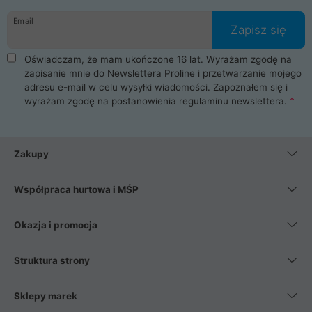
danych osobowych. Dlatego zakup notebooka albo laptopa w
Email
ProLine to czysta przyjemność i pełne bezpieczeństwo.
Zapisz się
Zaopatrzysz się u nas w akcesoria i części komputerowe
takie jak procesory, karty graficzne, płyty główne, pamięci,
Oświadczam, że mam ukończone 16 lat. Wyrażam zgodę na
dyski SSD, M.2 oraz HDD. Nasi pracownicy pomogą Ci wybrać
zapisanie mnie do Newslettera Proline i przetwarzanie mojego
najlepszy zasilacz komputerowy oraz obudowę do komputera.
adresu e-mail w celu wysyłki wiadomości. Zapoznałem się i
Poza komputerami mamy również najlepsze na rynku
wyrażam zgodę na postanowienia
regulaminu newslettera
.
Smartfony takich producentów jak Xiaomi, Apple, Samsung i
Huawei. Jeżeli chcesz, aby Twój komputer pracował cicho,
posiadamy szeroką gamę chłodzenia procesora, oraz ciche
wentylatory. Na koniec mając już to wszystko, możesz
Zakupy
wybrać idealny fotel gamingowy.
Współpraca hurtowa i MŚP
Okazja i promocja
Struktura strony
Sklepy marek