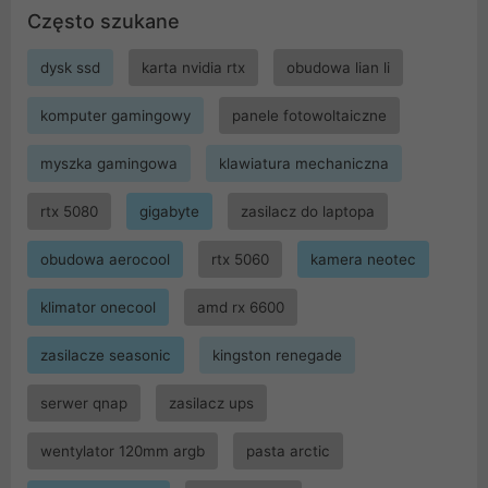
Często szukane
dysk ssd
karta nvidia rtx
obudowa lian li
komputer gamingowy
panele fotowoltaiczne
myszka gamingowa
klawiatura mechaniczna
rtx 5080
gigabyte
zasilacz do laptopa
obudowa aerocool
rtx 5060
kamera neotec
klimator onecool
amd rx 6600
zasilacze seasonic
kingston renegade
serwer qnap
zasilacz ups
wentylator 120mm argb
pasta arctic