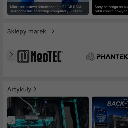
Microsoft usuwa rekomendacje 32 GB RAM.
Sony ostrzega na p
Jednocześnie sprzedaje komputery Surface z
roku koniec nowych 
8 GB
Sklepy marek
Poprzedni
Artykuły
Poprzedni