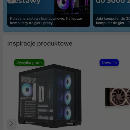
Poprzedni
Polecane zestawy komputerowe. Najlepsze
Jaki komputer do 30
komputery do gier i pracy
komputer do gier | 
Inspiracje produktowe
Wysyłka gratis
Nowość
Poprzedni