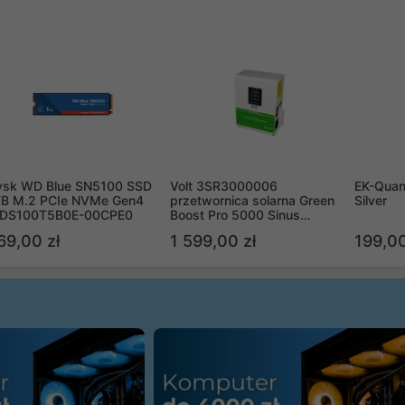
ysk WD Blue SN5100 SSD
Volt 3SR3000006
EK-Quan
TB M.2 PCIe NVMe Gen4
przetwornica solarna Green
Silver
DS100T5B0E-00CPE0
Boost Pro 5000 Sinus
Bypass
69,00 zł
1 599,00 zł
199,00