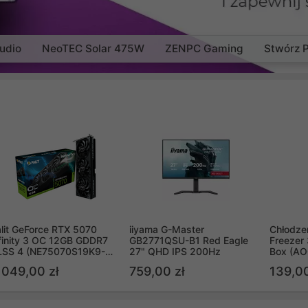
udio
NeoTEC Solar 475W
ZENPC Gaming
Stwórz 
lit GeForce RTX 5070
iiyama G-Master
Chłodzen
finity 3 OC 12GB GDDR7
GB2771QSU-B1 Red Eagle
Freezer 
LSS 4 (NE75070S19K9-
27" QHD IPS 200Hz
Box (A
B2050S)
 049,00 zł
759,00 zł
139,00