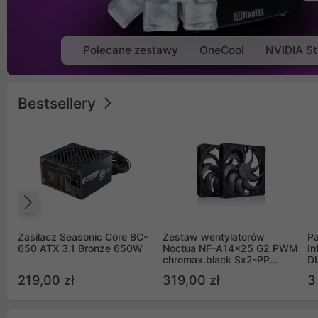
Polecane zestawy
OneCool
NVIDIA St
Bestsellery
Poprzedni
Zasilacz Seasonic Core BC-
Zestaw wentylatorów
Pa
650 ATX 3.1 Bronze 650W
Noctua NF-A14x25 G2 PWM
In
chromax.black Sx2-PP
D
Sterrox 140mm Push Pull
G
219,00 zł
319,00 zł
3
(2szt)