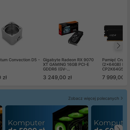
Na
tum Convection D5 -
Gigabyte Radeon RX 9070
Pamięć Crucia
XT GAMING 16GB PCI-E
(2x64GB) DD
GDDR6 (GV-
CP2K64G56C
R9070XTGAMING-16GD)
 zł
3 249,00 zł
7 999,00 zł
Zobacz więcej polecanych