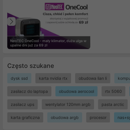
Poprzedni
NeoTEC OneCool - mały klimator, duża ulga w
upalne dni już za 69 zł
Często szukane
dysk ssd
karta nvidia rtx
obudowa lian li
kompu
zasilacz do laptopa
obudowa aerocool
rtx 5060
zasilacz ups
wentylator 120mm argb
pasta arctic
karta graficzna
obudowa argb
procesor
nas+s