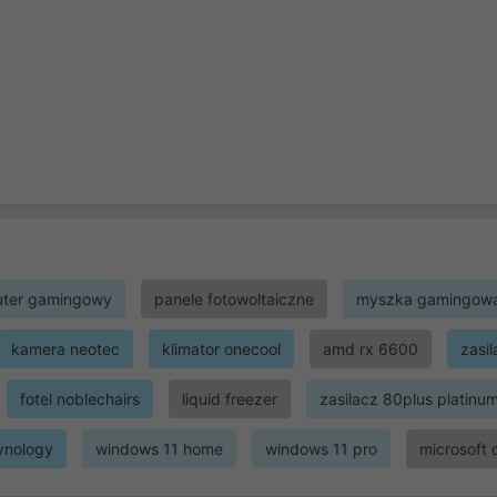
ter gamingowy
panele fotowoltaiczne
myszka gamingow
kamera neotec
klimator onecool
amd rx 6600
zasi
fotel noblechairs
liquid freezer
zasilacz 80plus platinu
ynology
windows 11 home
windows 11 pro
microsoft 