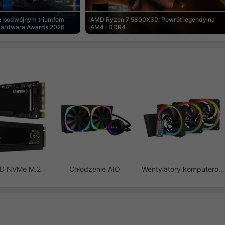
 z podwójnym triumfem
AMD Ryzen 7 5800X3D. Powrót legendy na
Hardware Awards 2026
AM4 i DDR4
SD NVMe M.2
Chłodzenie AIO
Wentylatory komputerowe