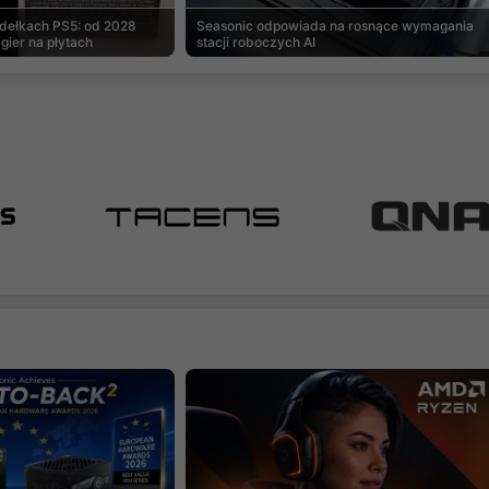
udełkach PS5: od 2028
Seasonic odpowiada na rosnące wymagania
gier na płytach
stacji roboczych AI