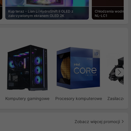
Kup teraz - Lian Li HydroShift II OLED z
Chłodzenia wodne Noc
zakrzywionym ekranem OLED 2K
NL-LC1
Na
Komputery gamingowe
Procesory komputerowe
Zasilacze d
Zobacz więcej promocji