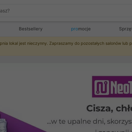
Bestsellery
pro
mocje
Sprzę
pnia lokal jest nieczynny. Zapraszamy do pozostałych salonów lub