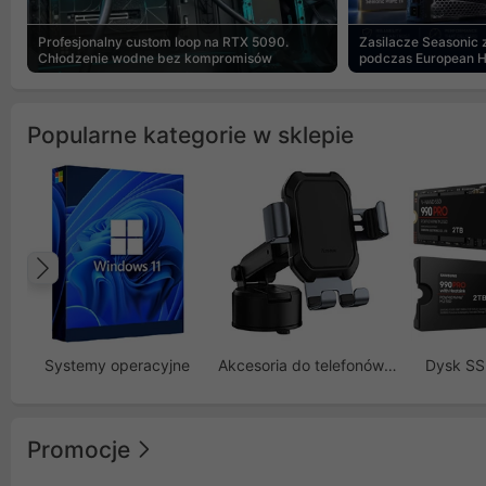
Profesjonalny custom loop na RTX 5090.
Zasilacze Seasonic
Chłodzenie wodne bez kompromisów
podczas European 
Popularne kategorie w sklepie
Poprzedni
Systemy operacyjne
Akcesoria do telefonów GSM
Dysk S
Promocje