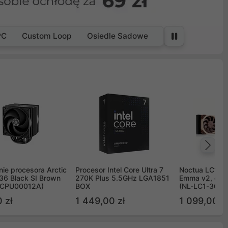
PC
Custom Loop
Osiedle Sadowe
Na
ie procesora Arctic
Procesor Intel Core Ultra 7
Noctua LC1 3
36 Black SI Brown
270K Plus 5.5GHz LGA1851
Emma v2, chł
OCPU00012A)
BOX
(NL-LC1-36)
 zł
1 449,00 zł
1 099,00 zł