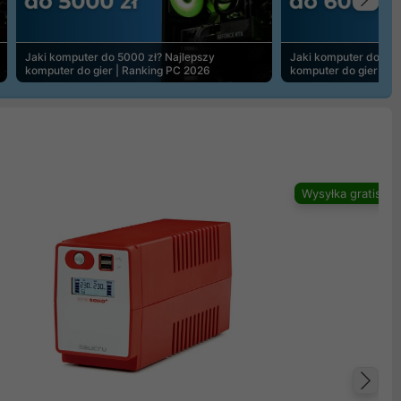
Na
Jaki komputer do 5000 zł? Najlepszy
Jaki komputer do 600
komputer do gier | Ranking PC 2026
komputer do gier | R
Wysyłka gratis
Na