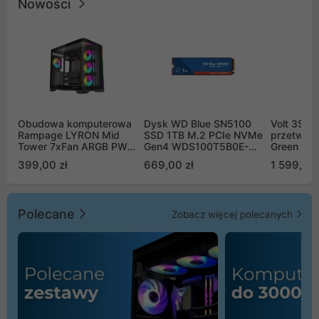
Nowości
Obudowa komputerowa
Dysk WD Blue SN5100
Volt 3SR
Rampage LYRON Mid
SSD 1TB M.2 PCIe NVMe
przetworn
Tower 7xFan ARGB PWM
Gen4 WDS100T5B0E-
Green Boo
czarna
00CPE0
Sinus Byp
399,00 zł
669,00 zł
1 599,00 
Polecane
Zobacz więcej polecanych