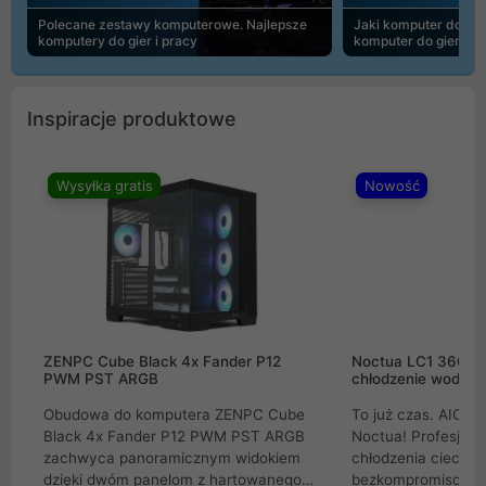
Polecane zestawy komputerowe. Najlepsze
Jaki komputer do 30
komputery do gier i pracy
komputer do gier | 
Inspiracje produktowe
Wysyłka gratis
Nowość
ZENPC Cube Black 4x Fander P12
Noctua LC1 360mm
PWM PST ARGB
chłodzenie wodne 
Obudowa do komputera ZENPC Cube
To już czas. AIO w
Black 4x Fander P12 PWM PST ARGB
Noctua! Profesjon
zachwyca panoramicznym widokiem
chłodzenia cieczą 
dzięki dwóm panelom z hartowanego
bezkompromisowe 