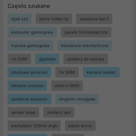
Często szukane
dysk ssd
karta nvidia rtx
obudowa lian li
komputer gamingowy
panele fotowoltaiczne
myszka gamingowa
klawiatura mechaniczna
rtx 5080
gigabyte
zasilacz do laptopa
obudowa aerocool
rtx 5060
kamera neotec
klimator onecool
amd rx 6600
zasilacze seasonic
kingston renegade
serwer qnap
zasilacz ups
wentylator 120mm argb
pasta arctic