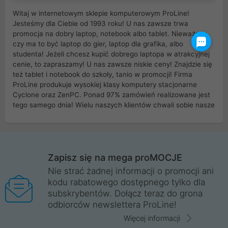
Witaj w internetowym sklepie komputerowym ProLine!
Jesteśmy dla Ciebie od 1993 roku! U nas zawsze trwa
promocja na dobry laptop, notebook albo tablet. Nieważne
czy ma to być laptop do gier, laptop dla grafika, albo
studenta! Jeżeli chcesz kupić dobrego laptopa w atrakcyjnej
cenie, to zapraszamy! U nas zawsze niskie ceny! Znajdzie się
też tablet i notebook do szkoły, tanio w promocji! Firma
ProLine produkuje wysokiej klasy komputery stacjonarne
Cyclone oraz ZenPC. Ponad 97% zamówień realizowane jest
tego samego dnia! Wielu naszych klientów chwali sobie nasze
myszki dla graczy i klawiatury mechaniczne. Posiadamy sieć
sklepów komputerowych na terenie kraju. W większości z
nich możesz odebrać zamówienie bez kosztów transportu.
Posiadamy sklep komputerowy w miastach takich jak
Wrocław, Poznań, Legnica, Katowice, Gliwice, Kalisz, Bytom,
Zapisz się na mega proMOCJE
Trzebnica, Opole. Szybka i profesjonalna obsługa!
Nie strać żadnej informacji o promocji ani
kodu rabatowego dostępnego tylko dla
ProLine to polska firma ze 100% polskim kapitałem. Działamy
subskrybentów. Dołącz teraz do grona
legalnie i płacimy podatki w naszym kraju! Posiadamy siedzibę
odbiorców newslettera ProLine!
główną w Mirkowie oraz salony na terenie kraju. Cała
komunikacja ze sklepem komputerowym ProLine jest
Więcej informacji
szyfrowana za pomocą technologii SSL. Nie sprzedajemy