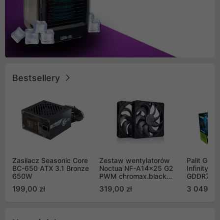
Bestsellery
Zasilacz Seasonic Core
Zestaw wentylatorów
Palit GeF
BC-650 ATX 3.1 Bronze
Noctua NF-A14x25 G2
Infinity 3
650W
PWM chromax.black
GDDR7 DL
Sx2-PP Sterrox 140mm
(NE75070
199,00 zł
319,00 zł
3 049,00
Push Pull (2szt)
GB2050S