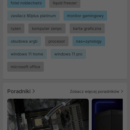
fotel noblechairs
liquid freezer
zasilacz 80plus platinum
monitor gamingowy
ryzen
komputer zenpc
karta graficzna
obudowa argb
procesor
nas+synology
windows 11 home
windows 11 pro
microsoft office
Poradniki
Zobacz więcej poradników