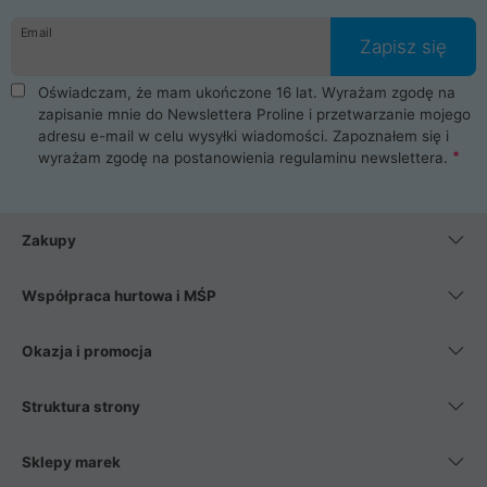
danych osobowych. Dlatego zakup notebooka albo laptopa w
Email
ProLine to czysta przyjemność i pełne bezpieczeństwo.
Zapisz się
Zaopatrzysz się u nas w akcesoria i części komputerowe
takie jak procesory, karty graficzne, płyty główne, pamięci,
Oświadczam, że mam ukończone 16 lat. Wyrażam zgodę na
dyski SSD, M.2 oraz HDD. Nasi pracownicy pomogą Ci wybrać
zapisanie mnie do Newslettera Proline i przetwarzanie mojego
najlepszy zasilacz komputerowy oraz obudowę do komputera.
adresu e-mail w celu wysyłki wiadomości. Zapoznałem się i
Poza komputerami mamy również najlepsze na rynku
wyrażam zgodę na postanowienia
regulaminu newslettera
.
Smartfony takich producentów jak Xiaomi, Apple, Samsung i
Huawei. Jeżeli chcesz, aby Twój komputer pracował cicho,
posiadamy szeroką gamę chłodzenia procesora, oraz ciche
wentylatory. Na koniec mając już to wszystko, możesz
Zakupy
wybrać idealny fotel gamingowy.
Współpraca hurtowa i MŚP
Okazja i promocja
Struktura strony
Sklepy marek