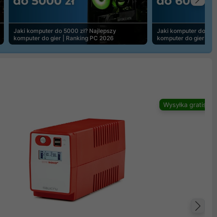
Na
Jaki komputer do 5000 zł? Najlepszy
Jaki komputer do 600
komputer do gier | Ranking PC 2026
komputer do gier | R
Wysyłka gratis
Na