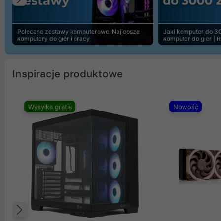
Poprzedni
Polecane zestawy komputerowe. Najlepsze
Jaki komputer do 30
komputery do gier i pracy
komputer do gier | 
Inspiracje produktowe
Wysyłka gratis
Nowość
Poprzedni