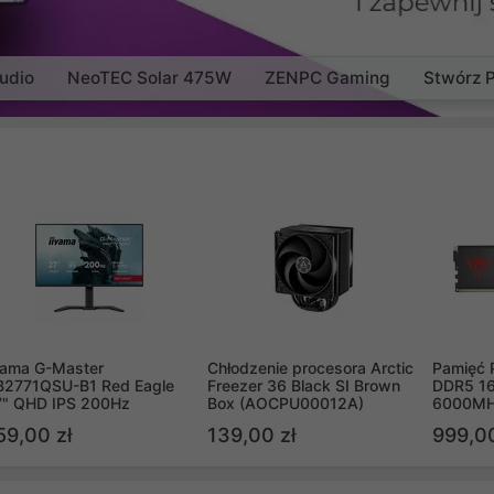
udio
NeoTEC Solar 475W
ZENPC Gaming
Stwórz 
yama G-Master
Chłodzenie procesora Arctic
Pamięć 
B2771QSU-B1 Red Eagle
Freezer 36 Black SI Brown
DDR5 16
7" QHD IPS 200Hz
Box (AOCPU00012A)
6000MH
PVV516
59,00 zł
139,00 zł
999,00