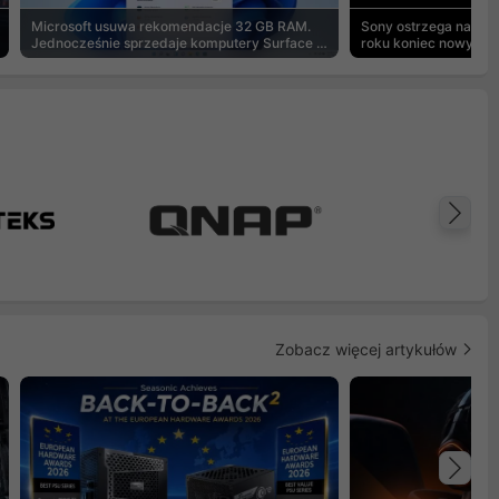
Microsoft usuwa rekomendacje 32 GB RAM.
Sony ostrzega na pu
Jednocześnie sprzedaje komputery Surface z
roku koniec nowych g
8 GB
Na
Zobacz więcej artykułów
Na