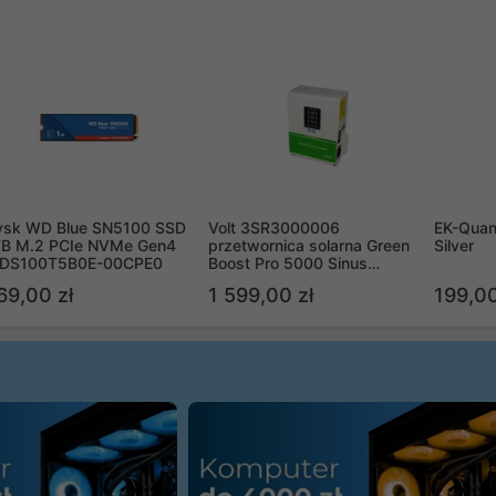
ysk WD Blue SN5100 SSD
Volt 3SR3000006
EK-Quan
TB M.2 PCIe NVMe Gen4
przetwornica solarna Green
Silver
DS100T5B0E-00CPE0
Boost Pro 5000 Sinus
Bypass
69,00 zł
1 599,00 zł
199,00