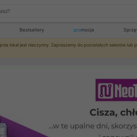
Bestsellery
pro
mocje
Sprzę
pnia lokal jest nieczynny. Zapraszamy do pozostałych salonów lub