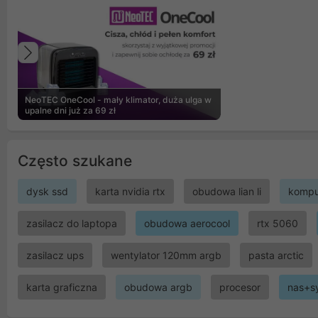
Poprzedni
NeoTEC OneCool - mały klimator, duża ulga w
upalne dni już za 69 zł
Często szukane
dysk ssd
karta nvidia rtx
obudowa lian li
kompu
zasilacz do laptopa
obudowa aerocool
rtx 5060
zasilacz ups
wentylator 120mm argb
pasta arctic
karta graficzna
obudowa argb
procesor
nas+s