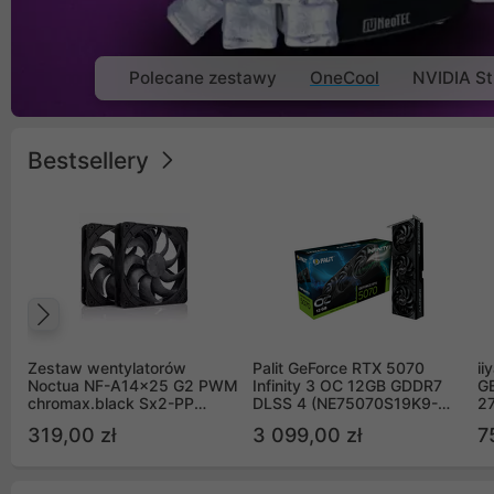
Polecane zestawy
OneCool
NVIDIA St
Bestsellery
Poprzedni
Zestaw wentylatorów
Palit GeForce RTX 5070
ii
Noctua NF-A14x25 G2 PWM
Infinity 3 OC 12GB GDDR7
G
chromax.black Sx2-PP
DLSS 4 (NE75070S19K9-
2
Sterrox 140mm Push Pull
GB2050S)
319,00 zł
3 099,00 zł
7
(2szt)