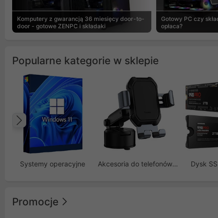
Komputery z gwarancją 36 miesięcy door-to-
Gotowy PC czy skład
door - gotowe ZENPC i składaki
opłaca?
Popularne kategorie w sklepie
Poprzedni
Systemy operacyjne
Akcesoria do telefonów GSM
Dysk S
Promocje