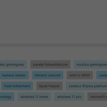
ter gamingowy
panele fotowoltaiczne
myszka gamingow
kamera neotec
klimator onecool
amd rx 6600
zasi
fotel noblechairs
liquid freezer
zasilacz 80plus platinu
ynology
windows 11 home
windows 11 pro
microsoft 