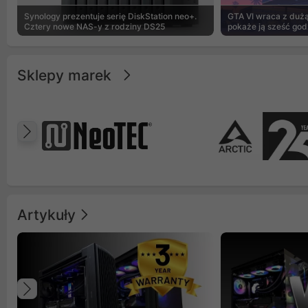
Synology prezentuje serię DiskStation neo+.
GTA VI wraca z dużą 
Cztery nowe NAS-y z rodziny DS25
pokaże ją sześć god
Sklepy marek
Poprzedni
Artykuły
Poprzedni