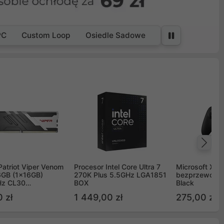
PC
Custom Loop
Osiedle Sadowe
Na
Patriot Viper Venom
Procesor Intel Core Ultra 7
Microsoft Xbox
GB (1x16GB)
270K Plus 5.5GHz LGA1851
bezprzewodo
z CL30
BOX
Black
G60C30
 zł
1 449,00 zł
275,00 zł