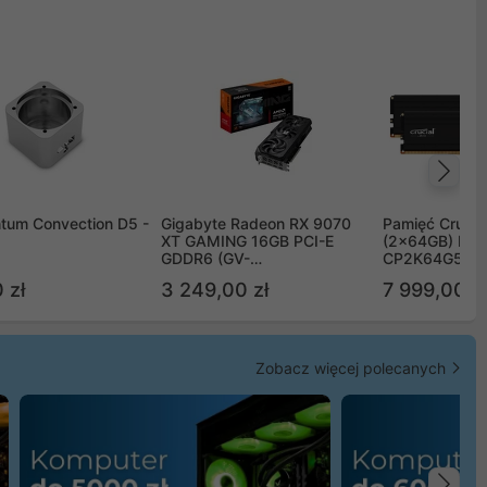
Na
tum Convection D5 -
Gigabyte Radeon RX 9070
Pamięć Crucia
XT GAMING 16GB PCI-E
(2x64GB) DD
GDDR6 (GV-
CP2K64G56C
R9070XTGAMING-16GD)
 zł
3 249,00 zł
7 999,00 zł
Zobacz więcej polecanych