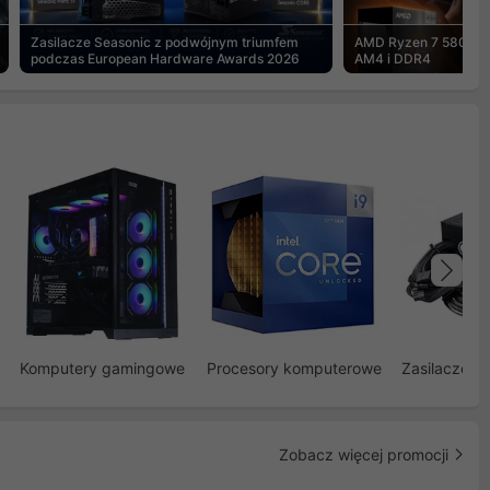
Zasilacze Seasonic z podwójnym triumfem
AMD Ryzen 7 5800X3
podczas European Hardware Awards 2026
AM4 i DDR4
Na
Komputery gamingowe
Procesory komputerowe
Zasilacze d
Zobacz więcej promocji