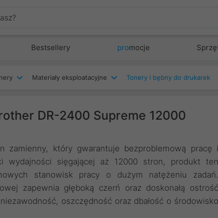
Bestsellery
pro
mocje
Sprzę
nery
Materiały eksploatacyjne
Tonery i bębny do drukarek
Brother DR-2400 Supreme 12000
en zamienny, który gwarantuje bezproblemową pracę 
i wydajności sięgającej aż 12000 stron, produkt te
omowych stanowisk pracy o dużym natężeniu zadań
rowej zapewnia głęboką czerń oraz doskonałą ostroś
a niezawodność, oszczędność oraz dbałość o środowisk