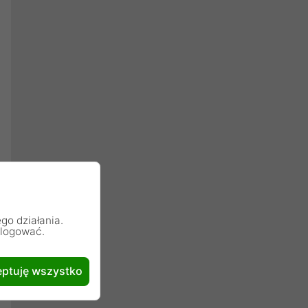
go działania.
alogować.
ptuję wszystko