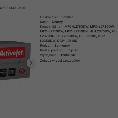
N: 5901443121961
Do drukarki:
Brother
Kolor:
Czarny
Kompatybilny:
MFC-L2750DW, MFC-L2730DW,
MFC-L2710DW, MFC-L2710DN, HL-L2375DW, HL-
L2370DN, HL-L2350DW, HL-L2310D, DCP-
L2350DW, DCP-L2510D
Rodzaj:
Zamiennik
Rodzaj produktu:
Bęben
Wydajność:
12000 str
Zobacz więcej szczegółów
Następny