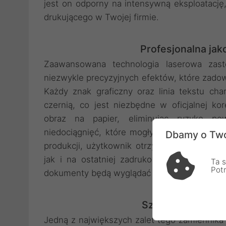
jest on odporny na intensywną eksploatację
drukującego w Twojej firmie.
Profesjonalna ja
Zaawansowana technologia laserowa zas
niezwykle precyzyjnych efektów, które zadow
Każdy znak graficzny oraz linia tekstu char
czernią, co jest niezbędne w oficjalnej ko
obraz na papier, eliminując ryzyko po
niedociągnięć, które mogłyby wpłynąć na wize
Dbamy o Two
produkcji, użytkownik otrzymuje produkt pow
jak i na ostatniej zadrukowanej stronie.
Ta s
Pot
dokumenty będą wyglądać schludnie i czyteln
Szeroka kompatyb
Jedną z największych zalet tego zamiennika 