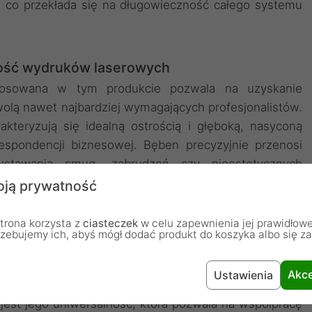
, co przekłada się na długowieczność całego systemu
kość wydruków laserowych
tosowana w tym produkcie pozwala na uzyskanie
olą nawet najbardziej wymagających profesjonalistów.
akteryzują się idealną ostrością i głęboką, nasyconą
respondencji biznesowej. Bęben precyzyjnie przenosi
wstawania smug, zabrudzeń czy nieestetycznych
runek firmy. Dzięki stałej kontroli jakości na etapie
ją prywatność
tarzalny, który działa tak samo dobrze na pierwszej,
 Stosowanie tego typu komponentów to gwarancja, że
trona korzysta z
ciasteczek
w celu zapewnienia jej prawidłowe
rzebujemy ich, abyś mógł dodać produkt do koszyka albo się z
ie przez długie lata przechowywania w archiwach.
Akce
Ustawienia
ilność i łatwość montażu
jest jego uniwersalność, która pozwala na współpracę