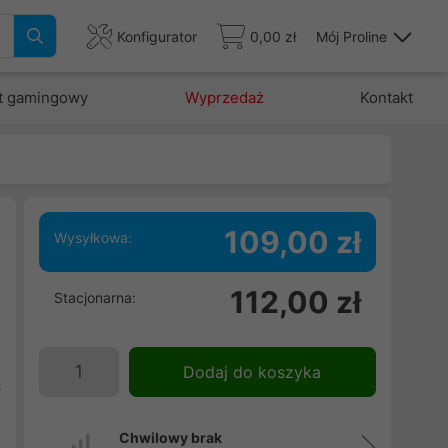
Konfigurator
0,00 zł
Mój Proline
t gamingowy
Wyprzedaż
Kontakt
109,00 zł
Wysyłkowa:
112,00 zł
Stacjonarna:
i
n
.
Dodaj do koszyka
ć
o
Chwilowy brak