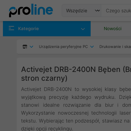
Produkty
Kategorie
Nowości
Producenci
Urządzenia peryferyjne PC
Drukowanie i ska
Kategorie
Activejet DRB-2400N Bęben (
stron czarny)
Activejet DRB-2400N to wysokiej klasy bęb
wyjątkową precyzję każdego wydruku. Dzięk
stanowi idealne rozwiązanie dla biur i d
Wykorzystanie nowoczesnej technologii lase
tekstu. Wybierając ten podzespół, stawiasz n
dzięki opcji recyklingu.