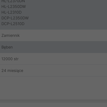
HL-L2370DN
HL-L2350DW
HL-L2310D
DCP-L2350DW
DCP-L2510D
Zamiennik
Bęben
12000 str
24 miesiące