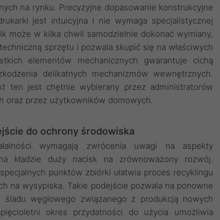
nych na rynku. Precyzyjne dopasowanie konstrukcyjne
ukarki jest intuicyjna i nie wymaga specjalistycznej
ik może w kilka chwil samodzielnie dokonać wymiany,
techniczną sprzętu i pozwala skupić się na właściwych
stkich elementów mechanicznych gwarantuje cichą
uszkodzenia delikatnych mechanizmów wewnętrznych.
kt ten jest chętnie wybierany przez administratorów
ch oraz przez użytkowników domowych.
jście do ochrony środowiska
ałalności wymagają zwrócenia uwagi na aspekty
bna kładzie duży nacisk na zrównoważony rozwój.
ecjalnych punktów zbiórki ułatwia proces recyklingu
ych na wysypiska. Takie podejście pozwala na ponowne
e śladu węglowego związanego z produkcją nowych
pięcioletni okres przydatności do użycia umożliwia