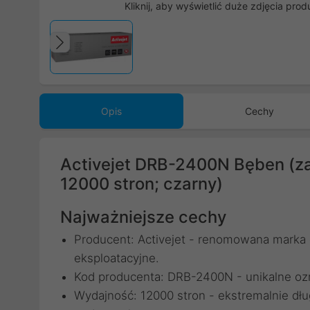
Kliknij, aby wyświetlić duże zdjęcia prod
Poprzedni
Opis
Cechy
Activejet DRB-2400N Bęben (za
12000 stron; czarny)
Najważniejsze cechy
Producent: Activejet - renomowana marka d
eksploatacyjne.
Kod producenta: DRB-2400N - unikalne ozn
Wydajność: 12000 stron - ekstremalnie dł