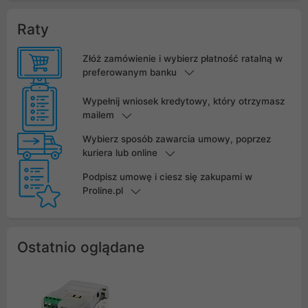
Raty
Złóż zamówienie i wybierz płatność ratalną w
preferowanym banku
Wypełnij wniosek kredytowy, który otrzymasz
mailem
Wybierz sposób zawarcia umowy, poprzez
kuriera lub online
Podpisz umowę i ciesz się zakupami w
Proline.pl
Ostatnio oglądane