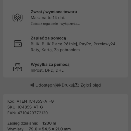
Zwrot / wymiana towaru
Masz na to 14 dni.
Zobacz regulamin i wyłączenia...
Zapłać za pomocą
BLIK, BLIK Płacę Później, PayPo, Przelewy24,
Raty, Kartą, Za pobraniem
Wysyłka za pomocą
InPost, DPD, DHL
Udostępnij
Drukuj
Zgłoś błąd
Kod: ATEN_IC485S-AT-G
SKU: IC485S-AT-G
EAN: 4710423772120
Zasięg działania:
1200 m
Wymiary:
79.0 x 54.5 x 21.0 mm