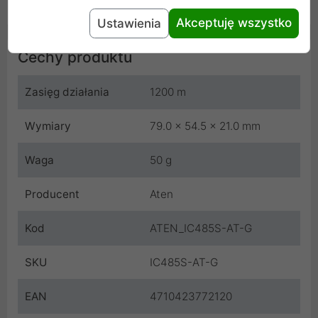
Akceptuję wszystko
Ustawienia
Cechy produktu
Zasięg działania
1200 m
Wymiary
79.0 x 54.5 x 21.0 mm
Waga
50 g
Producent
Aten
Kod
ATEN_IC485S-AT-G
SKU
IC485S-AT-G
EAN
4710423772120