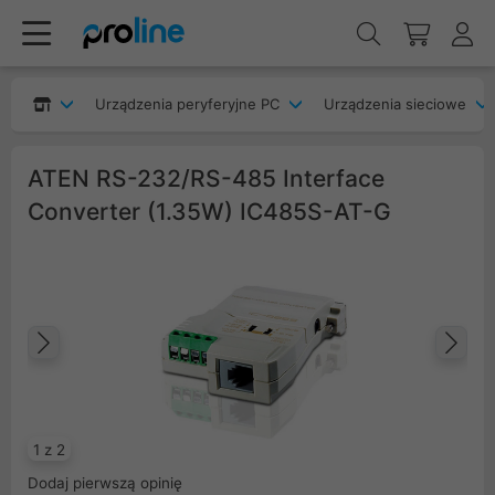
Urządzenia peryferyjne PC
Urządzenia sieciowe
ATEN RS-232/RS-485 Interface
Converter (1.35W) IC485S-AT-G
Poprzedni
Na
1 z 2
Dodaj pierwszą opinię