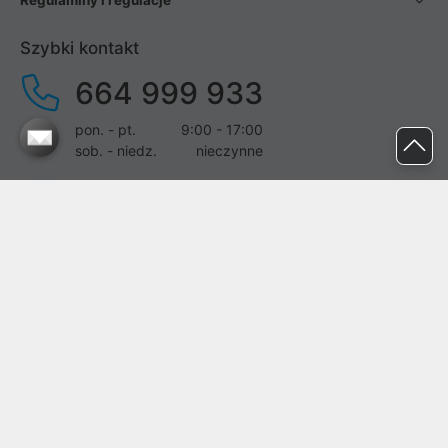
Regulaminy i regulacje
Szybki kontakt
664 999 933
pon. - pt.
9:00 - 17:00
sob. - niedz.
nieczynne
pomoc@proline.pl
Dołącz do nas
Zgłoś błąd na stronie
Proline SA z siedzibą w Mirkowie (55-095), przy ul. Brzozowej 5,
wpisana do rejestru przedsiębiorców Krajowego Rejestru Sądowego
przez Sąd Rejonowy dla Wrocławia-Fabrycznej we Wrocławiu, VI
Wydział Gospodarczy Krajowego Rejestru Sądowego pod nr KRS:
0000282071, NIP: 8951898022, REGON: 020482041, BDO: