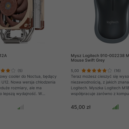
12A
Mysz Logitech 910-002238 M
Mouse Swift Grey
(5)
5,00
(16)
owy cooler do Noctua, będący
Teraz możesz cieszyć się wysok
i U12. Nowa wersja chłodzenia
niezawodnością, z jakich znana 
duże rozmiary, ale ma
Logitech. Myszka Logitech M1
o lepszą wydajność. W
współpracuje zarówno z kompu
o U12S cooler Noctua U12A
Chrome OS jak i z komputeram
7 procent większą
Windows. Jest tak mały, że wy
45,00 zł
oddawania ciepła oraz
podłączyć go do portu USB i z
jniejsze wentylatory.
nim. Nie rzuca się w oczy. Kon
iedem rurek cieplnych
z powodu zgubionych odbiorni
edzi, a finy z aluminium.