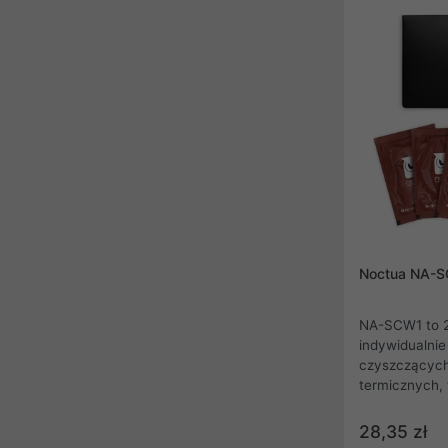
Producent do
U12A, by nie 
instalacją w 
wysokich radi
Noctua NA-S
NA-SCW1 to 
indywidualni
czyszczących
termicznych, 
H1. Chustecz
mieszaniną de
28,35 zł
szybkiego i 