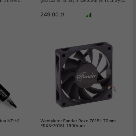
niu nawet
gniazdami na bity, moletowanych uchwytów,
wspiera
obrotowych uchwytów oraz 112
cznych Vega
precyzyjnych bitów. Pokrywa zestawu jest
249,00 zł
AMD. Dzięki
przymocowana za pomocą magnesów, a
możesz
także rozkłada się z tyłu zestawu, dzięki
czemu nie będzie Ci przeszkadzać podczas
adycyjne karty
pracy. Jeśli zależy Ci na uporządkowaniu
racji AMD
śrub i części, wykorzystaj zintegrowaną
PCIe.
tackę pokrywy do grupowania bitów.
tua NT-H1
Wentylator Fander Roxo 7015L 70mm
FRX3-7015L 1900rpm