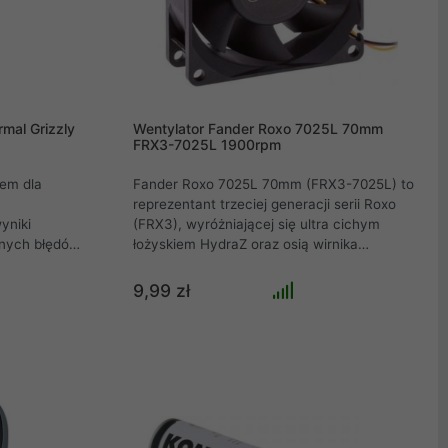
mal Grizzly
Wentylator Fander Roxo 7025L 70mm
FRX3-7025L 1900rpm
tem dla
Fander Roxo 7025L 70mm (FRX3-7025L) to
reprezentant trzeciej generacji serii Roxo
yniki
(FRX3), wyróżniającej się ultra cichym
bnych błędów
łożyskiem HydraZ oraz osią wirnika
chrona
wykonaną z brązu dla niezrównanej
 dobre
trwałości. Wentylatory Roxo FRX3 dostępne
9,99 zł
sprawiają, że
są w czterech wersjach (L - wolne obroty, M
m dla
- średnie obroty, H - wysokie obroty, P -
malizować
kontrola PWM). W Fander Roxo trzeciej
odzącego w
generacji zastosowano innowacyjny wirnik
ernatywę dla
VorteX, którego zadaniem jest zapewnienie
czanego do
najlepszego stosunku przepływu powietrza
iem
do poziomu hałasu.