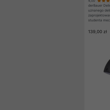
4,00
der8auer Deli
uznanego deli
zaprojektowa
studenta mech
overclockera.
urządzenie d
139,00 zł
procesorów Int
Canyon, Broad
Coffee Lake p
-E, a także 
(gniazdo LGA 