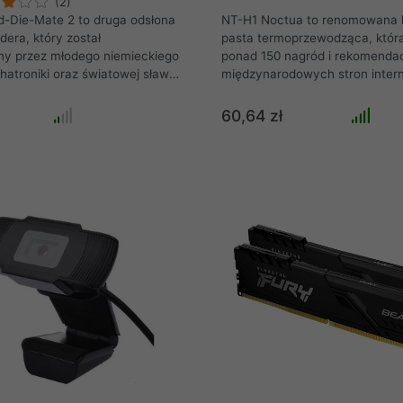
(2)
d-Die-Mate 2 to druga odsłona
NT-H1 Noctua to renomowana
dera, który został
pasta termoprzewodząca, któr
ny przez młodego niemieckiego
ponad 150 nagród i rekomendac
atroniki oraz światowej sławy
międzynarodowych stron inter
 der8auer Delid-Die-Mate 2 to
poświęconych sprzętowi. Dzięk
o zdejmowania IHS z
wydajności, wyjątkowej łatwośc
60,64 zł
el Ivy-Bridge, Haswell, Devil's
użytkowania i wyjątkowej stabi
well, Skylake, Kaby Lake oraz
dłuższą metę stał się ulubion
od gniazdo 115(X) bez dopisku
wśród overclockerów i entuzja
procesory Comet Lake-S
świecie. Niezależnie od tego, c
1200).
chłodzenie powietrzem czy wod
CPU lub GPU, podkręcanie czy
systemy: NT-H1 to sprawdzona 
premium, która gwarantuje dos
rezultaty.