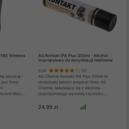
185 Wireless
AG Kontakt IPA Plus 300ml - Alkohol
izopropylowy do dezynfekcji telefonów
5,00
(2)
ą jakością i
AG Chemia Kontakt IPA Plus 300ml to
jest firma
doskonałej jakości preparat firmy AG
85
Chemia, składający się z alkoholu
terami Mac,
izopropylowego wysokiej czystości.
i z systemem
Substancję stosuje się do usuwania starych
starczy
past termoprzewodzących (z procesorów,
24,99 zł
apomnieć o
chipsetów, kości pamięci, GPU, mosfetów
iec zmartwień
czy wszelakich radiatorów), czyszczenia
ków.
powierzchni elektronicznych, urządzeń
optycznych, głowic magnetycznych,