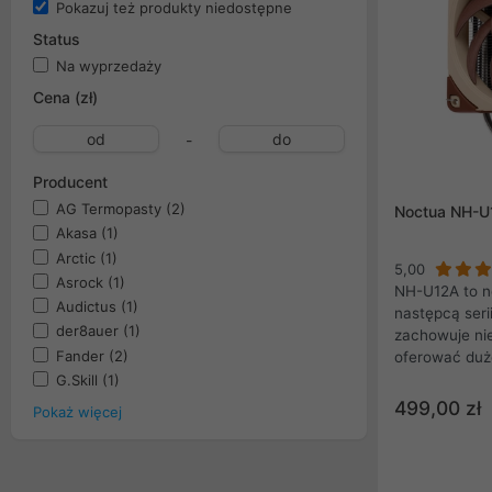
Pokazuj też produkty niedostępne
Status
Na wyprzedaży
Cena (zł)
-
Producent
AG Termopasty
(2)
Noctua NH-U
Akasa
(1)
Arctic
(1)
5,00
Asrock
(1)
NH-U12A to n
Audictus
(1)
następcą seri
der8auer
(1)
zachowuje nie
Fander
(2)
oferować duż
porównaniu d
G.Skill
(1)
zapewnia o 3
499,00 zł
Pokaż więcej
powierzchnię 
znacznie wyda
Podstawkę i s
wykonano z mi