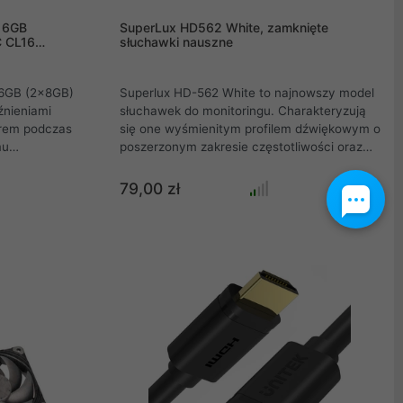
16GB
SuperLux HD562 White, zamknięte
 CL16
słuchawki nauszne
16GB (2x8GB)
Superlux HD-562 White to najnowszy model
źnieniami
słuchawek do monitoringu. Charakteryzują
orem podczas
się one wyśmienitym profilem dźwiękowym o
mu
poszerzonym zakresie częstotliwości oraz
odczas jego
bardzo dobrym tłumieniem dźwięków
ry Beast
zewnętrznych. Zachowanie odpowiednich
79,00 zł
ystkim
proporcji pomiędzy niskimi, średnimi i
do
wysokimi tonami przełożyło się na bardzo
o rozwiązanie
przejrzysty dźwięk, pozwalający odkryć nam
e sporą dawkę
nawet najmniejsze jego szczegóły.
wów
 Beast DDR4
pracy na
Wykończony na
prowadza
h obciążeń
s gier jak i
medialnych.