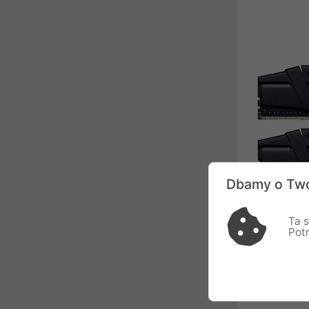
procesorów, p
powierzchni k
Dbamy o Two
Ta s
Pamięć G.Ski
Pot
(2x8GB) 320
[F4-3200C1
5,00