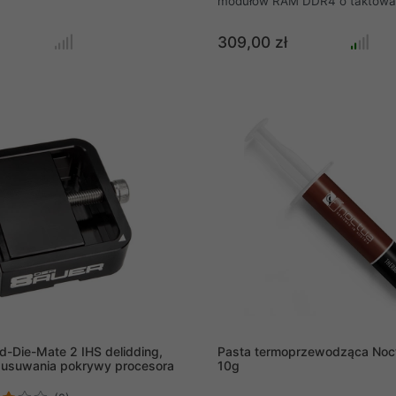
modułów RAM DDR4 o taktowa
3200 MHz (OC). Płyta główna 
również obsługę układów grafi
309,00 zł
zintegrowanych z procesorami 
złączom HDMI, DVI oraz VGA 
podłączyć nawet trzy monitory
jednocześnie. A jeżeli wolisz tr
graficzne, podłącz je w konfigu
CrossFire, dzięki dwóm slotom 
d-Die-Mate 2 IHS delidding,
Pasta termoprzewodząca Noc
 usuwania pokrywy procesora
10g