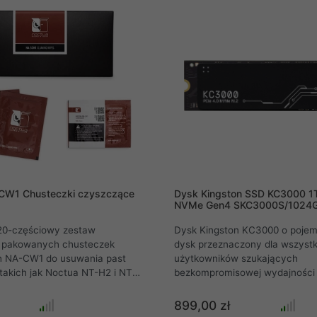
stosował odpowiednio budowę
było żadnego problemu z jego
zestawach z pamięciami o
atorach.
CW1 Chusteczki czyszczące
Dysk Kingston SSD KC3000 1
NVMe Gen4 SKC3000S/1024
20-częściowy zestaw
Dysk Kingston KC3000 o pojem
e pakowanych chusteczek
dysk przeznaczony dla wszystk
 NA-CW1 do usuwania past
użytkowników szukających
takich jak Noctua NT-H2 i NT-
bezkompromisowej wydajności
ki nawilżone niestandardową
momencie. Ultraszybki dysk S
tergentów są idealne do
protokole komunikacyjnym NV
899,00 zł
wydajnego czyszczenia
zapewnia niesamowite prędkoś