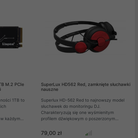
napędów, płyt drukowanych i innych.
TB M.2 PCIe
SuperLux HD562 Red, zamknięte słuchawki
G
nauszne
ności 1TB to
Superlux HD-562 Red to najnowszy model
ich
słuchawek do monitoringu DJ.
Charakteryzują się one wyśmienitym
 w każdym
profilem dźwiękowym o poszerzonym
SD na
zakresie częstotliwości oraz bardzo dobrym
Me PCIe Gen4
tłumieniem dźwięków zewnętrznych.
79,00 zł
ci odczytu do
Zachowanie odpowiednich proporcji