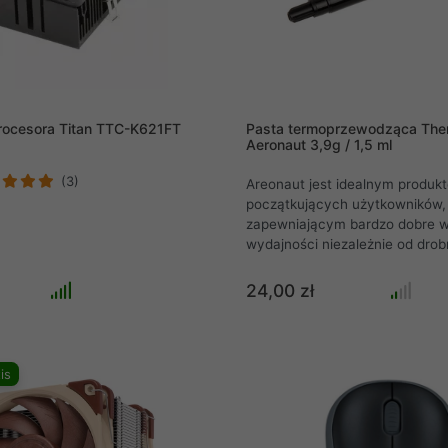
rocesora Titan TTC-K621FT
Pasta termoprzewodząca Ther
Aeronaut 3,9g / 1,5 ml
(3)
Areonaut jest idealnym produk
początkujących użytkowników,
zapewniającym bardzo dobre w
wydajności niezależnie od dro
podczas aplikacji. Doskonała o
smarowanych powierzchni oraz
24,00 zł
właściwości termotransferowe 
Aeronaut jest idealnym wybore
użytkowników chcących zopty
wydajność swojego układu chł
is
sprytne sposób. Stanowi on alt
pasty termoprzewodzącej dołą
sprzętu, z niezwykłym stosunk
wydajności do ceny.