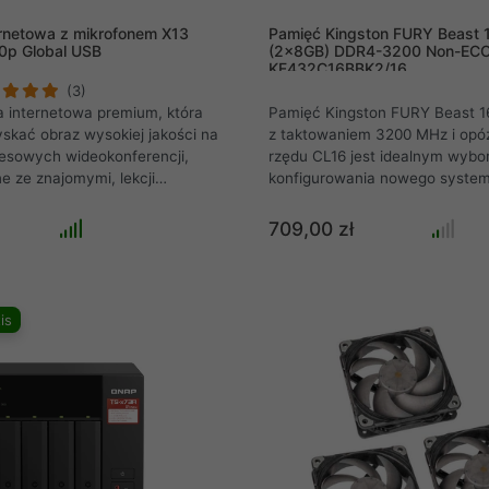
rnetowa z mikrofonem X13
Pamięć Kingston FURY Beast 
p Global USB
(2x8GB) DDR4-3200 Non-ECC
KF432C16BBK2/16
(3)
 internetowa premium, która
Pamięć Kingston FURY Beast 
yskać obraz wysokiej jakości na
z taktowaniem 3200 MHz i opó
nesowych wideokonferencji,
rzędu CL16 jest idealnym wyb
ne ze znajomymi, lekcji
konfigurowania nowego syste
 transmisji na żywo. Kamera
komputerowego jak i również p
 mikrofon, , który zapewnia
modernizacji. Seria pamięci Fu
709,00 zł
 czysty dźwięk bez irytujących
DDR4 wyróżnia się przede wsz
czenia podczas prowadzenia
znakomitym stosunkiem ceny 
era on dźwięk nawet z
wydajności. Przystępne cenow
metrów. Mikrofon zapewnia
na każdą kieszeń, które wniesi
is
ki któremu rozmówcy z
wydajności do Waszych zesta
chwycą każdy szczegół, a
komputerowych. Pamięci Fury
będą musieli nadwyrężać głosu.
przystosowane są zarówno do 
platformach Intel jak i AMD. 
czarno radiator skutecznie od
ciepło nawet podczas naciętyc
roboczych, zarówno tych podcza
podczas tworzenia treści multi