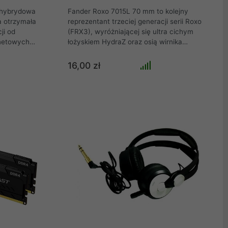
 hybrydowa
Fander Roxo 7015L 70 mm to kolejny
a otrzymała
reprezentant trzeciej generacji serii Roxo
ji od
(FRX3), wyróżniającej się ultra cichym
netowych
łożyskiem HydraZ oraz osią wirnika
i doskonałej
wykonaną z brązu dla niezrównanej
i
trwałości. Wentylatory Roxo FRX3 dostępne
16,00 zł
lności na
są w czterech wersjach (L - wolne obroty, M
ym produktem
- średnie obroty, H - wysokie obroty, P -
stów na całym
kontrola PWM). W Fander Roxo trzeciej
zy chodzi o
generacji zastosowano wirnik VorteX,
ą, aplikacje
którego zadaniem jest zapewnienie
 ciche
najlepszego stosunku przepływu powietrza
pasta klasy
do poziomu hałasu.
konałe