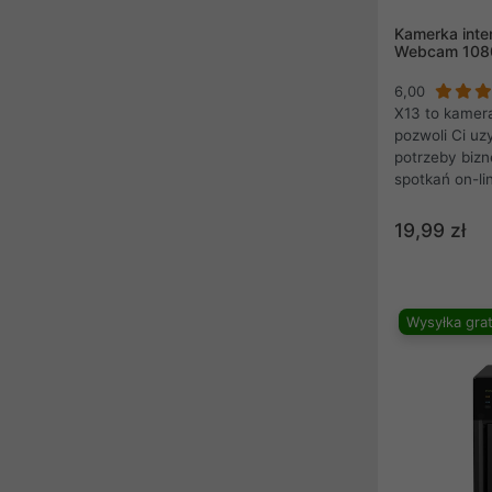
Kamerka inte
Webcam 1080
6,00
X13 to kamera
pozwoli Ci uz
potrzeby biz
spotkań on-li
zdalnych oraz
ma wbudowany
19,99 zł
krystalicznie
szumów z oto
rozmowy. Zbi
odległości 5 
Wysyłka grat
komfort, dzię
pewnością wy
przy tym nie 