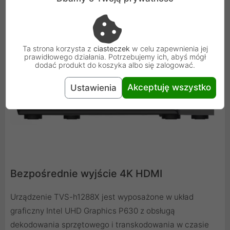
Ta strona korzysta z
ciasteczek
w celu zapewnienia jej
prawidłowego działania. Potrzebujemy ich, abyś mógł
dodać produkt do koszyka albo się zalogować.
Akceptuję wszystko
Ustawienia
Bezpośrednie wyjście 4K HDMI
Urządzenie TVS-h1288X jest wyposażone w układ
graficzny Intel UHD Graphics P630 z obsługą
dekodowania sprzętowego i transkodowania w czasie