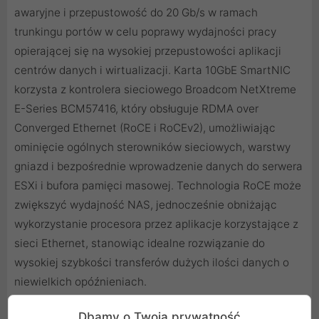
awaryjne i przepustowość do 20 Gb/s w ramach
trunkingu portów w celu poprawy wydajności pracy
opierającej się na wysokiej przepustowości aplikacji
centrów danych i wirtualizacji. Karta 10GbE SmartNIC
korzysta z kontrolera sieciowego Broadcom NetXtreme
E-Series BCM57416, który obsługuje RDMA over
Converged Ethernet (RoCE i RoCEv2), umożliwiając
ominięcie ogólnych sterowników sieciowych, warstwy
gniazd i bezpośrednie wprowadzenie danych do serwera
ESXi i bufora pamięci masowej. Technologia RoCE może
zwiększyć wydajność NAS, jednocześnie obniżając
wykorzystanie procesora przez aplikacje korzystające z
sieci Ethernet, stanowiąc idealne rozwiązanie do
wysokiej szybkości transferów dużych ilości danych o
niewielkich opóźnieniach.
Dbamy o Twoją prywatność