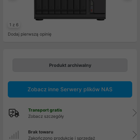
Poprzedni
Na
1 z 6
Dodaj pierwszą opinię
Produkt archiwalny
Zobacz inne Serwery plików NAS
Transport gratis
Zobacz szczegóły
Brak towaru
Zakończono produkcję i sprzedaż