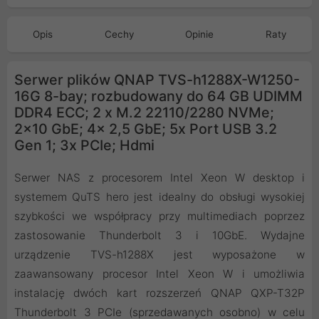
Opis
Cechy
Opinie
Raty
Serwer plików QNAP TVS-h1288X-W1250-
16G 8-bay; rozbudowany do 64 GB UDIMM
DDR4 ECC; 2 x M.2 22110/2280 NVMe;
2x10 GbE; 4x 2,5 GbE; 5x Port USB 3.2
Gen 1; 3x PCIe; Hdmi
Serwer NAS z procesorem Intel Xeon W desktop i
systemem QuTS hero jest idealny do obsługi wysokiej
szybkości we współpracy przy multimediach poprzez
zastosowanie Thunderbolt 3 i 10GbE. Wydajne
urządzenie TVS-h1288X jest wyposażone w
zaawansowany procesor Intel Xeon W i umożliwia
instalację dwóch kart rozszerzeń QNAP QXP-T32P
Thunderbolt 3 PCIe (sprzedawanych osobno) w celu