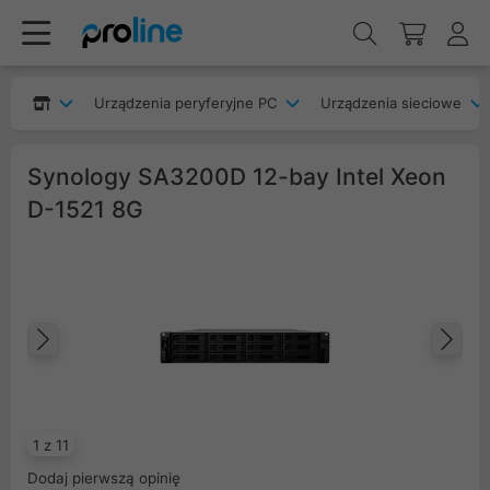
Urządzenia peryferyjne PC
Urządzenia sieciowe
Synology SA3200D 12-bay Intel Xeon
D-1521 8G
Poprzedni
Na
1 z 11
Dodaj pierwszą opinię