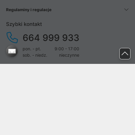
Regulaminy i regulacje
Szybki kontakt
664 999 933
pon. - pt.
9:00 - 17:00
sob. - niedz.
nieczynne
pomoc@proline.pl
Dołącz do nas
Zgłoś błąd na stronie
Proline SA z siedzibą w Mirkowie (55-095), przy ul. Brzozowej 5,
wpisana do rejestru przedsiębiorców Krajowego Rejestru Sądowego
przez Sąd Rejonowy dla Wrocławia-Fabrycznej we Wrocławiu, VI
Wydział Gospodarczy Krajowego Rejestru Sądowego pod nr KRS: