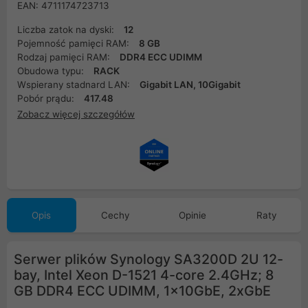
EAN: 4711174723713
Liczba zatok na dyski:
12
Pojemność pamięci RAM:
8 GB
Rodzaj pamięci RAM:
DDR4 ECC UDIMM
Obudowa typu:
RACK
Wspierany stadnard LAN:
Gigabit LAN, 10Gigabit
Pobór prądu:
417.48
Zobacz więcej szczegółów
Opis
Cechy
Opinie
Raty
Serwer plików Synology SA3200D 2U 12-
bay, Intel Xeon D-1521 4-core 2.4GHz; 8
GB DDR4 ECC UDIMM, 1x10GbE, 2xGbE