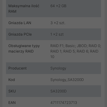
Maksymalna ilość
64 x2 GB
RAM
Gniazda LAN
3 x2 szt.
Gniazda PCIe
1 x2 szt
Obsługiwane typy
RAID F1; Basic; JBOD; RAID 0;
macierzy RAID
RAID 1; RAID 5; RAID 6; RAID
10
Producent
Synology
Kod
Synology_SA3200D
SKU
SA3200D
EAN
4711174723713