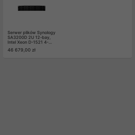
Serwer plików Synology
SA3200D 2U 12-bay,
Intel Xeon D-1521 4-
core 2.4GHz; 8 GB
46 679,00 zł
DDR4 ECC UDIMM,
1x10GbE, 2xGbE