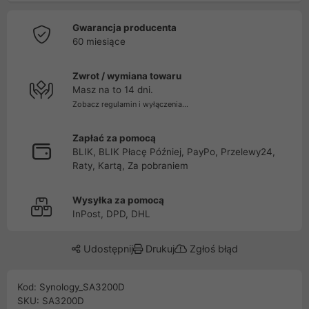
Gwarancja producenta
60 miesiące
Zwrot / wymiana towaru
Masz na to 14 dni.
Zobacz regulamin i wyłączenia...
Zapłać za pomocą
BLIK, BLIK Płacę Później, PayPo, Przelewy24,
Raty, Kartą, Za pobraniem
Wysyłka za pomocą
InPost, DPD, DHL
Udostępnij
Drukuj
Zgłoś błąd
Kod: Synology_SA3200D
SKU: SA3200D