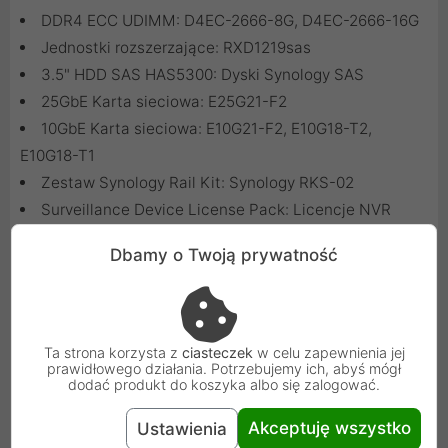
DDR4 ECC UDIMM:
D4EC-2666-8G
,
D4EC-2666-16G
Jednostki rozszerzające:
RXD1219sas
3.5" HDD SAS HAS5300:
Dyski Synology SAS
25GbE Karta sieciowa:
E25G21-F2
10GbE Karta sieciowa:
E10G21-F2
,
E10G18-T2
,
E10G18-T1
Zestaw Synology Rail Kit:
Synology RKS-02
Surveillance Device License Pack:
Licencje NVR
Synology
Dbamy o Twoją prywatność
Ta strona korzysta z
ciasteczek
w celu zapewnienia jej
prawidłowego działania. Potrzebujemy ich, abyś mógł
dodać produkt do koszyka albo się zalogować.
Akceptuję wszystko
Ustawienia