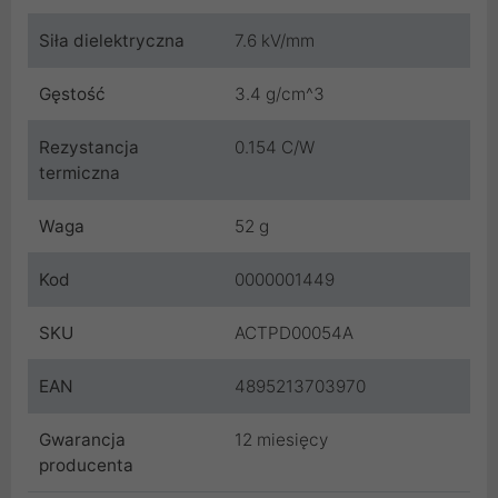
Siła dielektryczna
7.6 kV/mm
Gęstość
3.4 g/cm^3
Rezystancja
0.154 C/W
termiczna
Waga
52 g
Kod
0000001449
SKU
ACTPD00054A
EAN
4895213703970
Gwarancja
12 miesięcy
producenta