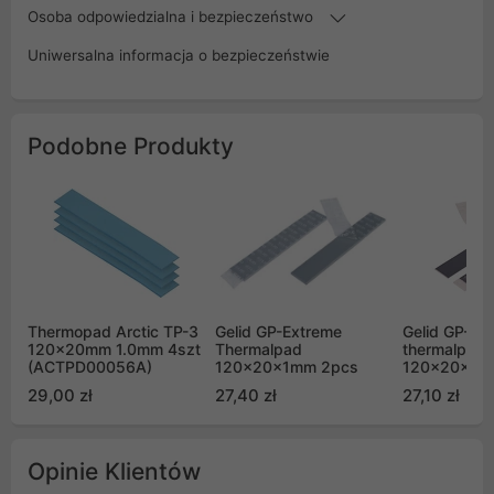
Osoba odpowiedzialna i bezpieczeństwo
Uniwersalna informacja o bezpieczeństwie
Podobne Produkty
Thermopad Arctic TP-3
Gelid GP-Extreme
Gelid GP-Ult
120x20mm 1.0mm 4szt
Thermalpad
thermalpad
(ACTPD00056A)
120x20x1mm 2pcs
120x20x0.
29,00 zł
27,40 zł
27,10 zł
Opinie Klientów