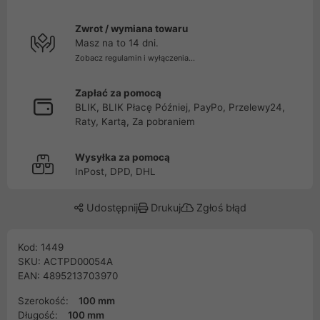
Zwrot / wymiana towaru
Masz na to 14 dni.
Zobacz regulamin i wyłączenia...
Zapłać za pomocą
BLIK, BLIK Płacę Później, PayPo, Przelewy24,
Raty, Kartą, Za pobraniem
Wysyłka za pomocą
InPost, DPD, DHL
Udostępnij
Drukuj
Zgłoś błąd
Kod: 1449
SKU: ACTPD00054A
EAN: 4895213703970
Szerokość:
100 mm
Długość:
100 mm