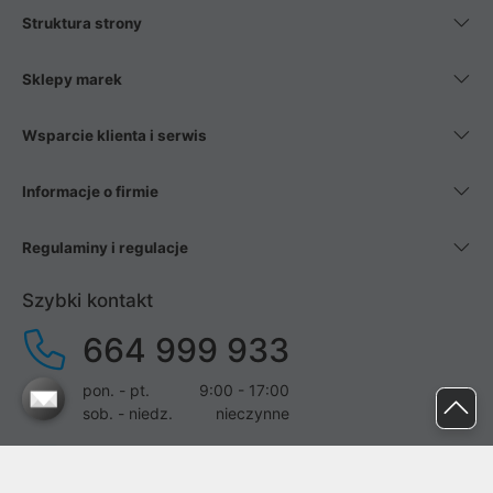
Struktura strony
Sklepy marek
Wsparcie klienta i serwis
Informacje o firmie
Regulaminy i regulacje
Szybki kontakt
664 999 933
pon. - pt.
9:00 - 17:00
sob. - niedz.
nieczynne
pomoc@proline.pl