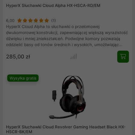
HyperX Słuchawki Cloud Alpha HX-HSCA-RD/EM
6,00
(1)
HyperX Cloud Alpha to słuchawki o przełomowej
dwukomorowej konstrukcji, zapewniającej większą wyrazistość
dźwięku i mniej zniekształceń. Podwójne komory pozwalają
oddzielić basy od tonów średnich i wysokich, umożliwiając
optymalne dostrojenie i czystsze, bardziej zrównoważone
285,00 zł
brzmienie. Słuchawki Cloud Alpha doskonale wpisują się w
tradycję wydajności i komfortu produktów z rodziny HyperX.
Zastosowano w nich charakterystyczną czerwoną piankę z
pamięcią kształtu, regulowany pałąk oraz obicie z miękkiej i
Wysyłka gratis
jeszcze bardziej elastycznej imitacji skóry.
HyperX Słuchawki Cloud Revolver Gaming Headset Black HX-
HSCR-BK/EM