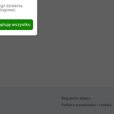
go działania.
alogować.
ptuję wszystko
Regulamin sklepu
Polityka prywatności i cookies