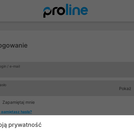
ogowanie
ogin / e-mail
asło
Pokaż
Zapamiętaj mnie
e pamiętasz hasła?
ją prywatność
Zaloguj się