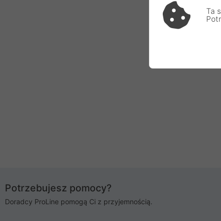
Ta s
Pot
Potrzebujesz pomocy?
Doradcy ProLine pomogą Ci z przyjemnością.