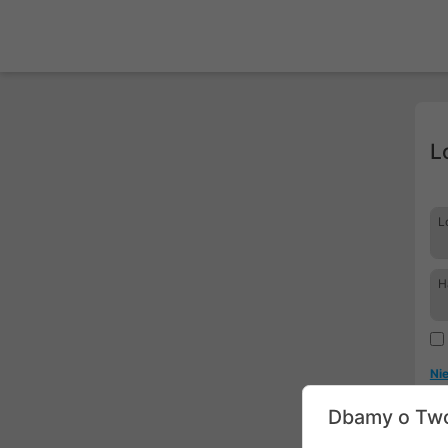
L
L
H
Ni
Dbamy o Two