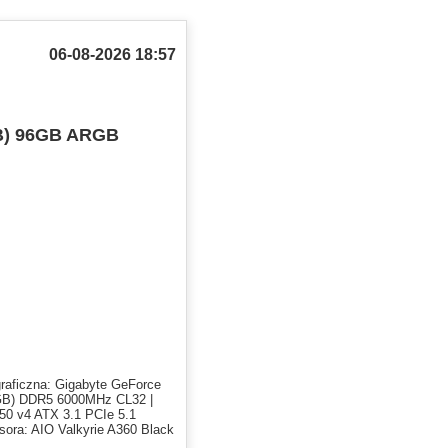
06-08-2026 18:57
B) 96GB ARGB
raficzna: Gigabyte GeForce
B) DDR5 6000MHz CL32 |
50 v4 ATX 3.1 PCIe 5.1
ra: AIO Valkyrie A360 Black