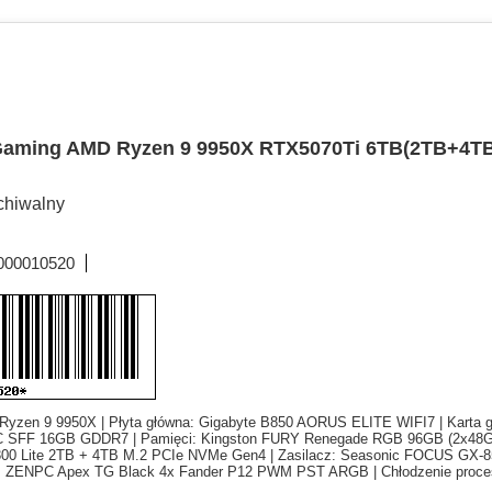
aming AMD Ryzen 9 9950X RTX5070Ti 6TB(2TB+4T
chiwalny
000010520
Ryzen 9 9950X | Płyta główna: Gigabyte B850 AORUS ELITE WIFI7 | Karta g
SFF 16GB GDDR7 | Pamięci: Kingston FURY Renegade RGB 96GB (2x48G
300 Lite 2TB + 4TB M.2 PCIe NVMe Gen4 | Zasilacz: Seasonic FOCUS GX-8
: ZENPC Apex TG Black 4x Fander P12 PWM PST ARGB | Chłodzenie proceso