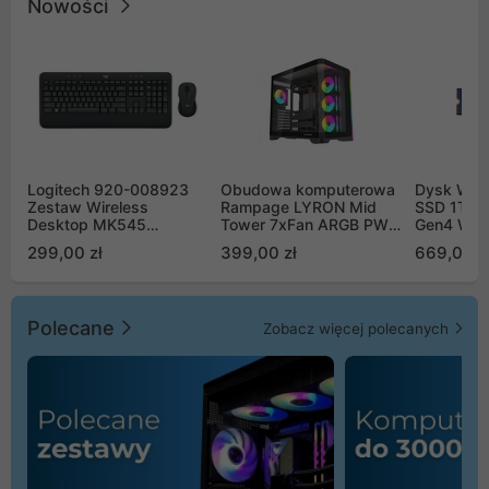
Nowości
Logitech 920-008923
Obudowa komputerowa
Dysk WD 
Zestaw Wireless
Rampage LYRON Mid
SSD 1TB 
Desktop MK545
Tower 7xFan ARGB PWM
Gen4 WD
Advanced
czarna
00CPE0
299,00 zł
399,00 zł
669,00 z
Polecane
Zobacz więcej polecanych