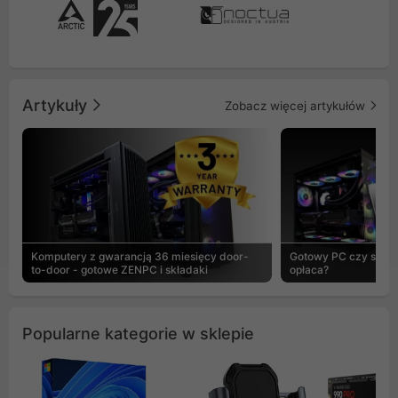
Artykuły
Zobacz więcej artykułów
Komputery z gwarancją 36 miesięcy door-
Gotowy PC czy skład
to-door - gotowe ZENPC i składaki
opłaca?
Popularne kategorie w sklepie