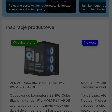
Polecane zestawy komputerowe. Najlepsze
Jaki komputer do 30
komputery do gier i pracy
komputer do gier | 
Inspiracje produktowe
Wysyłka gratis
Nowość
ZENPC Cube Black 4x Fander P12
Noctua LC1 360mm
PWM PST ARGB
chłodzenie wodne 
Obudowa do komputera ZENPC Cube
To już czas. AIO w
Black 4x Fander P12 PWM PST ARGB
Noctua! Profesjon
zachwyca panoramicznym widokiem
chłodzenia cieczą 
dzięki dwóm panelom z hartowanego
bezkompromisowe 