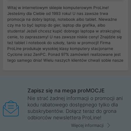
Witaj w internetowym sklepie komputerowym ProLine!
Jesteśmy dla Ciebie od 1993 roku! U nas zawsze trwa
promocja na dobry laptop, notebook albo tablet. Nieważne
czy ma to być laptop do gier, laptop dla grafika, albo
studenta! Jeżeli chcesz kupić dobrego laptopa w atrakcyjnej
cenie, to zapraszamy! U nas zawsze niskie ceny! Znajdzie się
też tablet i notebook do szkoły, tanio w promocji! Firma
ProLine produkuje wysokiej klasy komputery stacjonarne
Cyclone oraz ZenPC. Ponad 97% zamówień realizowane jest
tego samego dnia! Wielu naszych klientów chwali sobie nasze
myszki dla graczy i klawiatury mechaniczne. Posiadamy sieć
sklepów komputerowych na terenie kraju. W większości z
nich możesz odebrać zamówienie bez kosztów transportu.
Posiadamy sklep komputerowy w miastach takich jak
Wrocław, Poznań, Legnica, Katowice, Gliwice, Kalisz, Bytom,
Zapisz się na mega proMOCJE
Trzebnica, Opole. Szybka i profesjonalna obsługa!
Nie strać żadnej informacji o promocji ani
kodu rabatowego dostępnego tylko dla
ProLine to polska firma ze 100% polskim kapitałem. Działamy
subskrybentów. Dołącz teraz do grona
legalnie i płacimy podatki w naszym kraju! Posiadamy siedzibę
odbiorców newslettera ProLine!
główną w Mirkowie oraz salony na terenie kraju. Cała
komunikacja ze sklepem komputerowym ProLine jest
Więcej informacji
szyfrowana za pomocą technologii SSL. Nie sprzedajemy