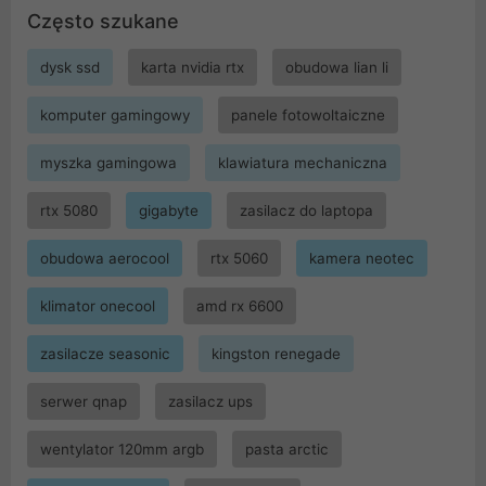
Często szukane
dysk ssd
karta nvidia rtx
obudowa lian li
komputer gamingowy
panele fotowoltaiczne
myszka gamingowa
klawiatura mechaniczna
rtx 5080
gigabyte
zasilacz do laptopa
obudowa aerocool
rtx 5060
kamera neotec
klimator onecool
amd rx 6600
zasilacze seasonic
kingston renegade
serwer qnap
zasilacz ups
wentylator 120mm argb
pasta arctic