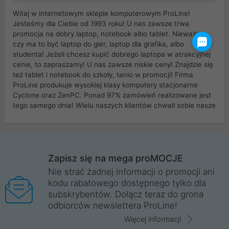
Witaj w internetowym sklepie komputerowym ProLine!
Jesteśmy dla Ciebie od 1993 roku! U nas zawsze trwa
promocja na dobry laptop, notebook albo tablet. Nieważne
czy ma to być laptop do gier, laptop dla grafika, albo
studenta! Jeżeli chcesz kupić dobrego laptopa w atrakcyjnej
cenie, to zapraszamy! U nas zawsze niskie ceny! Znajdzie się
też tablet i notebook do szkoły, tanio w promocji! Firma
ProLine produkuje wysokiej klasy komputery stacjonarne
Cyclone oraz ZenPC. Ponad 97% zamówień realizowane jest
tego samego dnia! Wielu naszych klientów chwali sobie nasze
myszki dla graczy i klawiatury mechaniczne. Posiadamy sieć
sklepów komputerowych na terenie kraju. W większości z
nich możesz odebrać zamówienie bez kosztów transportu.
Posiadamy sklep komputerowy w miastach takich jak
Wrocław, Poznań, Legnica, Katowice, Gliwice, Kalisz, Bytom,
Zapisz się na mega proMOCJE
Trzebnica, Opole. Szybka i profesjonalna obsługa!
Nie strać żadnej informacji o promocji ani
kodu rabatowego dostępnego tylko dla
ProLine to polska firma ze 100% polskim kapitałem. Działamy
subskrybentów. Dołącz teraz do grona
legalnie i płacimy podatki w naszym kraju! Posiadamy siedzibę
odbiorców newslettera ProLine!
główną w Mirkowie oraz salony na terenie kraju. Cała
komunikacja ze sklepem komputerowym ProLine jest
Więcej informacji
szyfrowana za pomocą technologii SSL. Nie sprzedajemy