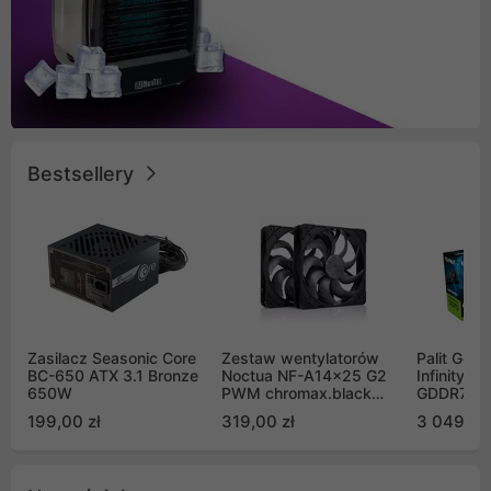
Bestsellery
Zasilacz Seasonic Core
Zestaw wentylatorów
Palit GeF
BC-650 ATX 3.1 Bronze
Noctua NF-A14x25 G2
Infinity 3
650W
PWM chromax.black
GDDR7 DL
Sx2-PP Sterrox 140mm
(NE75070
199,00 zł
319,00 zł
3 049,00
Push Pull (2szt)
GB2050S