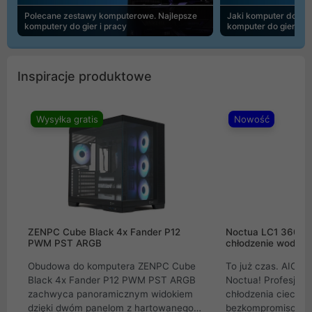
Polecane zestawy komputerowe. Najlepsze
Jaki komputer do 30
komputery do gier i pracy
komputer do gier | 
Inspiracje produktowe
Wysyłka gratis
Nowość
ZENPC Cube Black 4x Fander P12
Noctua LC1 360mm
PWM PST ARGB
chłodzenie wodne 
Obudowa do komputera ZENPC Cube
To już czas. AIO w
Black 4x Fander P12 PWM PST ARGB
Noctua! Profesjon
zachwyca panoramicznym widokiem
chłodzenia cieczą 
dzięki dwóm panelom z hartowanego
bezkompromisowe 