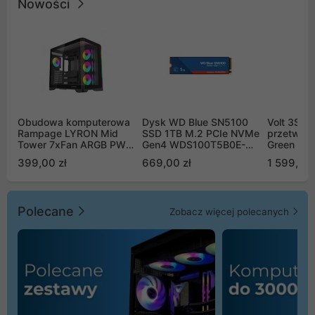
Nowości
Obudowa komputerowa
Dysk WD Blue SN5100
Volt 3SR
Rampage LYRON Mid
SSD 1TB M.2 PCIe NVMe
przetworn
Tower 7xFan ARGB PWM
Gen4 WDS100T5B0E-
Green Boo
czarna
00CPE0
Sinus Byp
399,00 zł
669,00 zł
1 599,00 
Polecane
Zobacz więcej polecanych