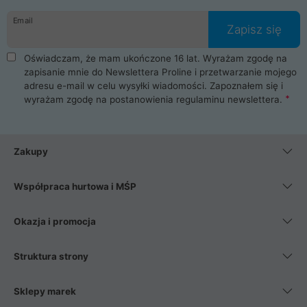
danych osobowych. Dlatego zakup notebooka albo laptopa w
Email
ProLine to czysta przyjemność i pełne bezpieczeństwo.
Zapisz się
Zaopatrzysz się u nas w akcesoria i części komputerowe
takie jak procesory, karty graficzne, płyty główne, pamięci,
Oświadczam, że mam ukończone 16 lat. Wyrażam zgodę na
dyski SSD, M.2 oraz HDD. Nasi pracownicy pomogą Ci wybrać
zapisanie mnie do Newslettera Proline i przetwarzanie mojego
najlepszy zasilacz komputerowy oraz obudowę do komputera.
adresu e-mail w celu wysyłki wiadomości. Zapoznałem się i
Poza komputerami mamy również najlepsze na rynku
wyrażam zgodę na postanowienia
regulaminu newslettera
.
Smartfony takich producentów jak Xiaomi, Apple, Samsung i
Huawei. Jeżeli chcesz, aby Twój komputer pracował cicho,
posiadamy szeroką gamę chłodzenia procesora, oraz ciche
wentylatory. Na koniec mając już to wszystko, możesz
Zakupy
wybrać idealny fotel gamingowy.
Współpraca hurtowa i MŚP
Okazja i promocja
Struktura strony
Sklepy marek