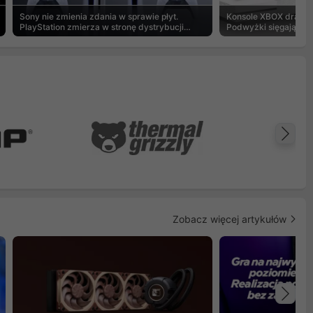
Sony nie zmienia zdania w sprawie płyt.
Konsole XBOX drastyc
PlayStation zmierza w stronę dystrybucji
Podwyżki sięgają 20
cyfrowej
Na
Zobacz więcej artykułów
Na