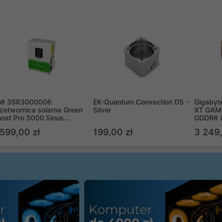
olt 3SR3000006
EK-Quantum Convection D5 -
Gigabyt
zetwornica solarna Green
Silver
XT GAMI
ost Pro 5000 Sinus
GDDR6 
ypass
R9070X
 599,00 zł
199,00 zł
3 249,