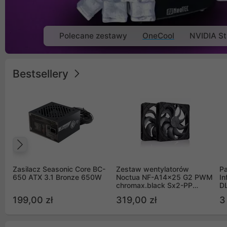
Polecane zestawy
OneCool
NVIDIA St
Bestsellery
Poprzedni
Zasilacz Seasonic Core BC-
Zestaw wentylatorów
Pa
650 ATX 3.1 Bronze 650W
Noctua NF-A14x25 G2 PWM
In
chromax.black Sx2-PP
D
Sterrox 140mm Push Pull
G
199,00 zł
319,00 zł
3
(2szt)