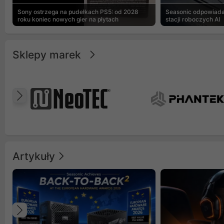
Sony ostrzega na pudełkach PS5: od 2028
Seasonic odpowiad
roku koniec nowych gier na płytach
stacji roboczych AI
Sklepy marek
Poprzedni
Artykuły
Poprzedni