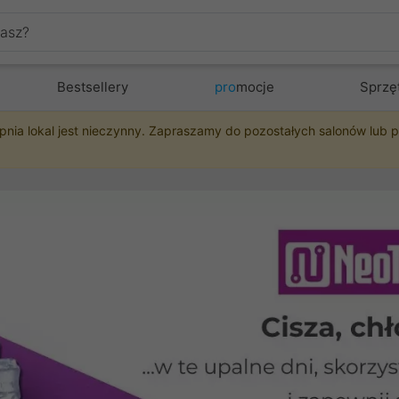
Bestsellery
pro
mocje
Sprzę
pnia lokal jest nieczynny. Zapraszamy do pozostałych salonów lub