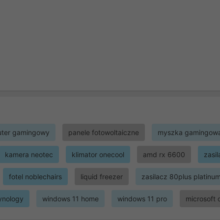
ter gamingowy
panele fotowoltaiczne
myszka gamingow
kamera neotec
klimator onecool
amd rx 6600
zasi
fotel noblechairs
liquid freezer
zasilacz 80plus platinu
ynology
windows 11 home
windows 11 pro
microsoft 