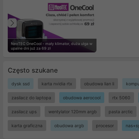
Poprzedni
NeoTEC OneCool - mały klimator, duża ulga w
upalne dni już za 69 zł
Często szukane
dysk ssd
karta nvidia rtx
obudowa lian li
kompu
zasilacz do laptopa
obudowa aerocool
rtx 5060
zasilacz ups
wentylator 120mm argb
pasta arctic
karta graficzna
obudowa argb
procesor
nas+s