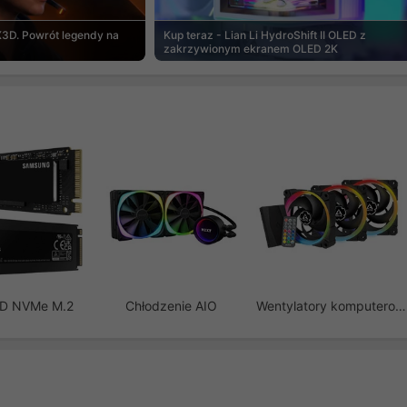
3D. Powrót legendy na
Kup teraz - Lian Li HydroShift II OLED z
zakrzywionym ekranem OLED 2K
SD NVMe M.2
Chłodzenie AIO
Wentylatory komputerowe