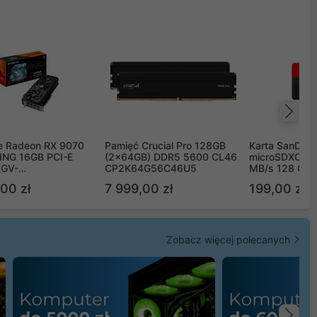
Na
e Radeon RX 9070
Pamięć Crucial Pro 128GB
Karta SanDisk
NG 16GB PCI-E
(2x64GB) DDR5 5600 CL46
microSDXC UH
(GV-
CP2K64G56C46U5
MB/s 128 GB
TGAMING-16GD)
00 zł
7 999,00 zł
199,00 zł
Zobacz więcej polecanych