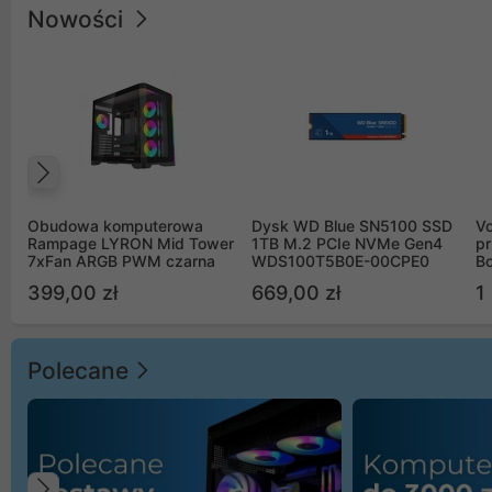
Nowości
Poprzedni
Obudowa komputerowa
Dysk WD Blue SN5100 SSD
V
Rampage LYRON Mid Tower
1TB M.2 PCIe NVMe Gen4
pr
7xFan ARGB PWM czarna
WDS100T5B0E-00CPE0
Bo
B
399,00 zł
669,00 zł
1
Polecane