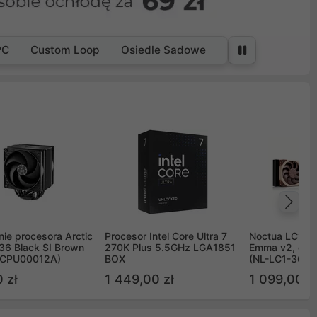
PC
Custom Loop
Osiedle Sadowe
Na
ie procesora Arctic
Procesor Intel Core Ultra 7
Noctua LC1 3
36 Black SI Brown
270K Plus 5.5GHz LGA1851
Emma v2, chł
OCPU00012A)
BOX
(NL-LC1-36)
 zł
1 449,00 zł
1 099,00 zł