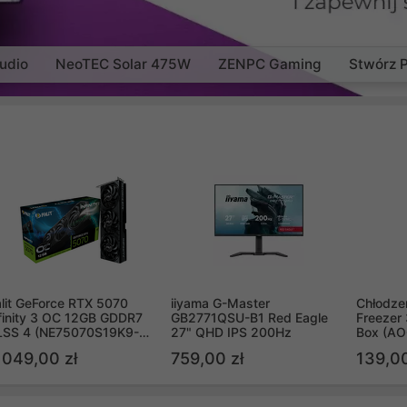
udio
NeoTEC Solar 475W
ZENPC Gaming
Stwórz 
lit GeForce RTX 5070
iiyama G-Master
Chłodzen
finity 3 OC 12GB GDDR7
GB2771QSU-B1 Red Eagle
Freezer 
LSS 4 (NE75070S19K9-
27" QHD IPS 200Hz
Box (A
B2050S)
 049,00 zł
759,00 zł
139,00