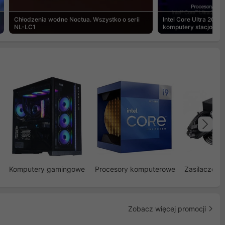
Chłodzenia wodne Noctua. Wszystko o serii
Intel Core Ultra 200S
NL-LC1
komputery stacjonar
Na
Komputery gamingowe
Procesory komputerowe
Zasilacze d
Zobacz więcej promocji