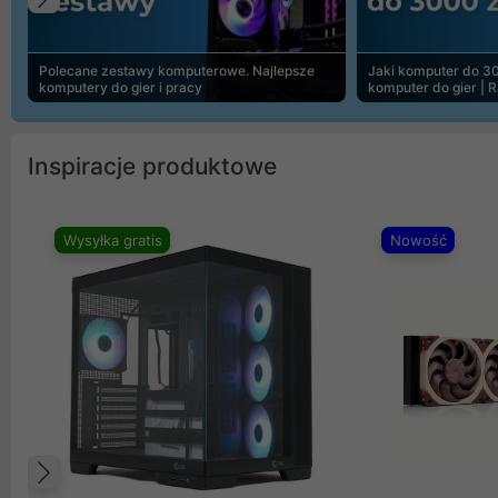
Poprzedni
Polecane zestawy komputerowe. Najlepsze
Jaki komputer do 30
komputery do gier i pracy
komputer do gier | 
Inspiracje produktowe
Wysyłka gratis
Nowość
Poprzedni