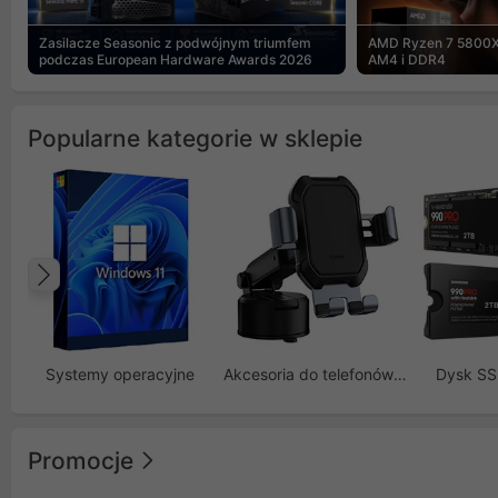
Zasilacze Seasonic z podwójnym triumfem
AMD Ryzen 7 5800X
podczas European Hardware Awards 2026
AM4 i DDR4
Popularne kategorie w sklepie
Poprzedni
Systemy operacyjne
Akcesoria do telefonów GSM
Dysk S
Promocje