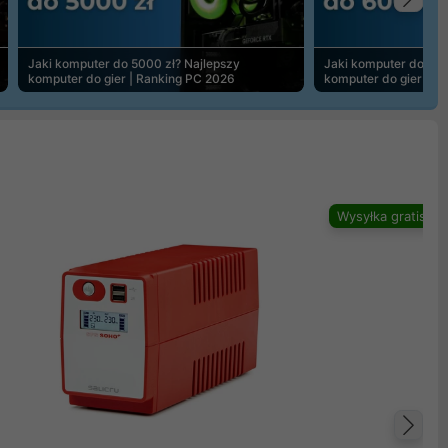
Na
Jaki komputer do 5000 zł? Najlepszy
Jaki komputer do 600
komputer do gier | Ranking PC 2026
komputer do gier | R
Wysyłka gratis
Na