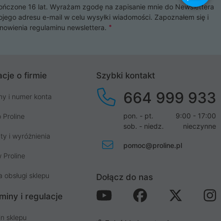
czone 16 lat. Wyrażam zgodę na zapisanie mnie do Newslettera
ojego adresu e-mail w celu wysyłki wiadomości. Zapoznałem się i
nowienia
regulaminu newslettera
.
cje o firmie
Szybki kontakt
664 999 933
my i numer konta
pon. - pt.
9:00 - 17:00
 Proline
sob. - niedz.
nieczynne
ty i wyróżnienia
pomoc@proline.pl
 Proline
a obsługi sklepu
Dołącz do nas
miny i regulacje
n sklepu