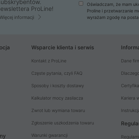
subskrybentów.
Oświadczam, że mam ukoń
ewslettera ProLine!
Proline i przetwarzanie m
Więcej informacji
wyrażam zgodę na posta
ocja
Wsparcie klienta i serwis
Informa
Kontakt z ProLine
Dane fir
Częste pytania, czyli FAQ
Dlaczego
Sposoby i koszty dostawy
Certyfika
Kalkulator mocy zasilacza
Kariera w
Zwrot lub wymiana towaru
Instrukcj
Zgłoszenie uszkodzenia towaru
Regula
Warunki gwarancji
ony
Regulami