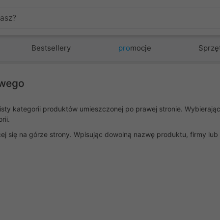
Bestsellery
pro
mocje
Sprzę
owego
 listy kategorii produktów umieszczonej po prawej stronie. Wybierają
rii.
j się na górze strony. Wpisując dowolną nazwę produktu, firmy lub