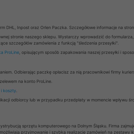
m DHL, Inpost oraz Orlen Paczka. Szczegółowe informacje na stro
wnej stronie naszego sklepu. Wystarczy wprowadzić do formularza,
ące szczegółów zamówienia z funkcją "śledzenia przesyłki".
a ProLine
, opisującym sposób zapakowania naszej przesyłki i spo
niem. Odbierając paczkę opłacisz za nią pracownikowi firmy kuriers
zelewem na konto ProLine.
i koszty
.
yfikacji odbiorcy lub w przypadku przedpłaty w momencie wpływu ś
ę dystrybucją sprzętu komputerowego na Dolnym Śląsku. Firma zajmu
umożliwiają przyjmowanie i szybką realizację zamówień na zestawy 