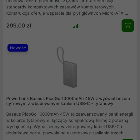
obudowa SFF o pojemności 21,3 litra, która redefiniuje
standardy kompaktowych zestawów komputerowych.
Konstrukcja oferuje wsparcie dla płyt głównych Micro-ATX,
potężnych kart graficznych o długości do 358 mm oraz
299,00 zł
chłodzeń procesora o wysokości 166,5 mm. Dzięki unikalnej
strukturze mesh zapewnia optymalny przepływ powietrza, a
elastyczność w montażu zasilaczy ATX i SFX pozwala na
budowę wydajnej stacji roboczej lub gamingowej w pionie i
Nowość
poziomie.
Powerbank Baseus PicoGo 10000mAh 45W z wyświetlaczem
cyfrowym z wbudowanym kablem USB-C - tytanowy
Baseus PicoGo 10000mAh 45W to zaawansowany bank energii
w kolorze tytanowym, łączący kompaktową formę z potężną
wydajnością. Wyposażony w zintegrowany kabel USB-C i
dodatkowe porty, pozwala na ekspresowe zasilanie trzech
urządzeń jednocześnie. Obsługa technologii szybkiego przesyłu