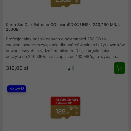
Karta SanDisk Extreme GO microSDXC UHS-I 240/160 MB/s
256GB
Profesjonalny nośnik danych o pojemności 256 GB to
zaawansowane rozwiązanie dla twórców wideo i użytkowników
nowoczesnych urządzeń mobilnych. Dzięki prędkościom
odczytu do 240 MB/s oraz zapisu do 160 MB/s, ta wydajna
karta pamięci umożliwia płynne nagrywanie w standardzie 5K
319,00 zł
oraz 4K UHD. Klasa wydajności A2 znacząco przyspiesza
działanie aplikacji, a wzmocniona konstrukcja chroni pliki przed
ekstremalnymi warunkami, takimi jak woda czy wstrząsy,
oferując stabilną pracę w każdych okolicznościach.
Nowość