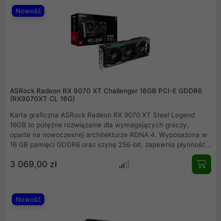
beznarzędziowy montaż z obsługą nośników o pojemności do 8
Nowość
TB w kompaktowej formie.
ASRock Radeon RX 9070 XT Challenger 16GB PCI-E GDDR6
(RX9070XT CL 16G)
Karta graficzna ASRock Radeon RX 9070 XT Steel Legend
16GB to potężne rozwiązanie dla wymagających graczy,
oparte na nowoczesnej architekturze RDNA 4. Wyposażona w
16 GB pamięci GDDR6 oraz szynę 256-bit, zapewnia płynność
w najwyższych rozdzielczościach. Taktowanie Boost do 2970
3 069,00 zł
MHz oraz zaawansowany system chłodzenia z trzema
wentylatorami gwarantują stabilność pracy. Wsparcie dla PCI
Express 5.0 oraz złącza DisplayPort 2.1a czynią ten model
jednostką gotową na przyszłe standardy cyfrowej rozrywki.
Nowość