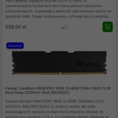
Płyta główna Gigabyte A520M DS3H V2 AM4 to
zaawansowany fundament dla nowoczesnych zestawów
komputerowych, wspierający jednostki obliczeniowe oparte na
gnieździe AM4. Dzięki zastosowaniu cyfrowej sekcji zasilania
PWM oraz technologii Low RDS(on) MOSFET, urządzenie
259,00 zł
zapewnia stabilne napięcia i wysoką efektywność
energetyczną. Obsługa szybkich dysków M.2 NVMe oraz
czterech modułów pamięci DDR4 o taktowaniu do 4733 MHz
sprawia, że jest to idealne rozwiązanie do pracy, nauki i
Nowość
gamingu.
Pamięć GoodRam IRDM PRO 16GB (2x8GB) DDR4 3600 CL18
Rival Deep GGDKD4-36VL18S/16GDC
Zestaw pamięci RAM DDR4 16GB (2x8GB) 3600MHz CL18
GGDKD4-36VL18S/16GDC to świetny wybór dla osób
poszukujących wyższej wydajności komputera. Moduły te
pracują przy napięciu 1,35 V, co zapewnia płynne działanie w