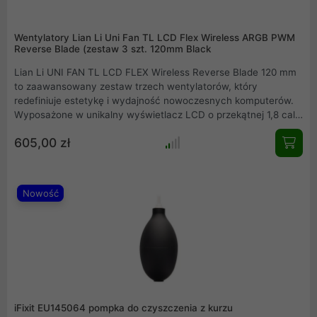
Wentylatory Lian Li Uni Fan TL LCD Flex Wireless ARGB PWM
Reverse Blade (zestaw 3 szt. 120mm Black
Lian Li UNI FAN TL LCD FLEX Wireless Reverse Blade 120 mm
to zaawansowany zestaw trzech wentylatorów, który
redefiniuje estetykę i wydajność nowoczesnych komputerów.
Wyposażone w unikalny wyświetlacz LCD o przekątnej 1,8 cala
oraz efektowne podświetlenie ARGB z lustrem
605,00 zł
nieskończoności, oferują niezrównane możliwości
personalizacji. Dzięki konstrukcji z odwróconymi łopatkami i
bezprzewodowej łączności 2,4 GHz, montaż staje się prosty, a
wnętrze obudowy zachowuje nienaganny, profesjonalny
Nowość
wygląd.
iFixit EU145064 pompka do czyszczenia z kurzu