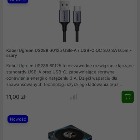
Kabel Ugreen US288 60125 USB-A / USB-C QC 3.0 3A 0.5m -
szary
Kabel Ugreen US288 60125 to niezawodne rozwiązanie łączące
standardy USB-A oraz USB-C, zapewniające sprawne
odnawianie energii o natężeniu 3 A. Dzięki wsparciu dla
zaawansowanych technologii szybkiego ładowania oraz
transmisji danych na poziomie 480 Mbps, ten krótki, 0,5-
11,00 zł
metrowy przewód idealnie sprawdza się w parze z
przenośnymi magazynami energii. Solidny nylonowy oplot i
aluminiowa obudowa w kolorze szarym znacząco podnoszą
trwałość, a wbudowany rezystor 56kΩ dba o bezpieczeństwo
Nowość
sprzętu.