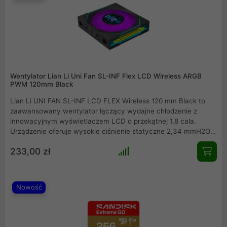
Wentylator Lian Li Uni Fan SL-INF Flex LCD Wireless ARGB
PWM 120mm Black
Lian Li UNI FAN SL-INF LCD FLEX Wireless 120 mm Black to
zaawansowany wentylator łączący wydajne chłodzenie z
innowacyjnym wyświetlaczem LCD o przekątnej 1,8 cala.
Urządzenie oferuje wysokie ciśnienie statyczne 2,34 mmH2O
oraz przepływ powietrza na poziomie 59,2 CFM, co czyni je
233,00 zł
idealnym wyborem do chłodnic i obudów. Unikalny system
łączenia szeregowego oraz odbiornik bezprzewodowy
minimalizują okablowanie, a efektowne lustra nieskończoności
ARGB nadają jednostce wyjątkowego, nowoczesnego
Nowość
charakteru.