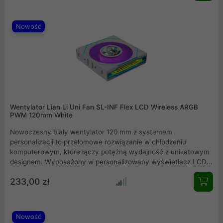
łączenia szeregowego oraz efektowne lustra nieskończoności
ARGB sprawiają, że to idealny wybór dla osób ceniących
estetykę i maksymalny porządek wewnątrz komputera.
Nowość
Wentylator Lian Li Uni Fan SL-INF Flex LCD Wireless ARGB
PWM 120mm White
Nowoczesny biały wentylator 120 mm z systemem
personalizacji to przełomowe rozwiązanie w chłodzeniu
komputerowym, które łączy potężną wydajność z unikatowym
designem. Wyposażony w personalizowany wyświetlacz LCD
1,8 cala oraz bezprzewodowy odbiornik sygnału, moduł ten
233,00 zł
umożliwia pełną kontrolę nad systemem i estetyką bez
zbędnych kabli. Wysokie ciśnienie statyczne oraz optymalny
przepływ powietrza czynią go idealnym wyborem do chłodnic
oraz obudów komputerowych klasy premium.
Nowość