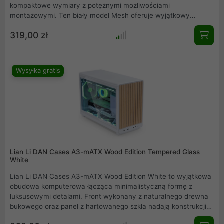
kompaktowe wymiary z potężnymi możliwościami
montażowymi. Ten biały model Mesh oferuje wyjątkowy
przepływ powietrza i obsługuje płyty główne Micro-ATX oraz
319,00 zł
karty graficzne o długości do 358 mm. Dzięki elastyczności
montażu zasilaczy ATX lub SFX oraz opcji pracy w pionie i
poziomie, stanowi idealną bazę dla wydajnych zestawów
komputerowych, zachowując przy tym minimalistyczną i
Wysyłka gratis
nowoczesną estetykę.
Lian Li DAN Cases A3-mATX Wood Edition Tempered Glass
White
Lian Li DAN Cases A3-mATX Wood Edition White to wyjątkowa
obudowa komputerowa łącząca minimalistyczną formę z
luksusowymi detalami. Front wykonany z naturalnego drewna
bukowego oraz panel z hartowanego szkła nadają konstrukcji
unikalny, prestiżowy charakter. Pomimo kompaktowej