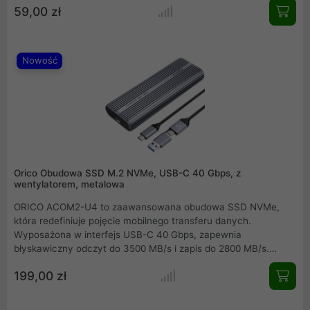
59,00 zł
energii oraz czytelny ekran LED informujący o poziomie mocy
czynią go niezbędnym akcesorium dla osób aktywnych,
ceniących funkcjonalność i nowoczesny design w codziennym
użytkowaniu.
Nowość
Orico Obudowa SSD M.2 NVMe, USB-C 40 Gbps, z
wentylatorem, metalowa
ORICO ACOM2-U4 to zaawansowana obudowa SSD NVMe,
która redefiniuje pojęcie mobilnego transferu danych.
Wyposażona w interfejs USB-C 40 Gbps, zapewnia
błyskawiczny odczyt do 3500 MB/s i zapis do 2800 MB/s.
Aktywny system chłodzenia z wentylatorem i aluminiowym
199,00 zł
radiatorem dba o optymalną temperaturę pracy nawet pod
dużym obciążeniem. To idealne narzędzie dla profesjonalistów
pracujących z wideo wysokiej rozdzielczości, które łączy