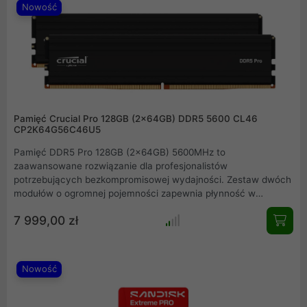
Nowość
Pamięć Crucial Pro 128GB (2x64GB) DDR5 5600 CL46
CP2K64G56C46U5
Pamięć DDR5 Pro 128GB (2x64GB) 5600MHz to
zaawansowane rozwiązanie dla profesjonalistów
potrzebujących bezkompromisowej wydajności. Zestaw dwóch
modułów o ogromnej pojemności zapewnia płynność w
najbardziej wymagających procesach twórczych i
7 999,00 zł
obliczeniowych. Dzięki taktowaniu 5600 MHz oraz niskim
opóźnieniom, system reaguje błyskawicznie na każde
polecenie. Elegancki czarny radiator efektywnie odprowadza
ciepło, dbając o stabilność pracy przy zachowaniu pełnej
Nowość
energooszczędności standardu DDR5.