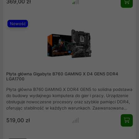
369,00 zł
pojemności 26 litrów, wnętrze mieści najpotężniejsze
komponenty, oferując wsparcie dla radiatorów 360 mm oraz
kart graficznych o długości do 415 mm. To idealne rozwiązanie
dla entuzjastów poszukujących balansu między elegancją a
Nowość
wydajnością.
Płyta główna Gigabyte B760 GAMING X D4 GEN5 DDR4
LGA1700
Płyta główna B760 GAMING X DDR4 GEN5 to solidna podstawa
do budowy wydajnego komputera do gier i pracy. Urządzenie
obsługuje nowoczesne procesory oraz szybkie pamięci DDR4,
oferując stabilność w każdych warunkach. Zaawansowana
sekcja zasilania oraz wydajny układ chłodzenia dbają o niskie
519,00 zł
temperatury, a standard PCIe 5.0 oraz łączność 2.5 GbE
ułatwiają płynną rozgrywkę i efektywną pracę każdego dnia.