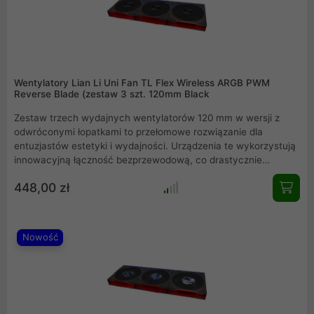
Wentylatory Lian Li Uni Fan TL Flex Wireless ARGB PWM
Reverse Blade (zestaw 3 szt. 120mm Black
Zestaw trzech wydajnych wentylatorów 120 mm w wersji z
odwróconymi łopatkami to przełomowe rozwiązanie dla
entuzjastów estetyki i wydajności. Urządzenia te wykorzystują
innowacyjną łączność bezprzewodową, co drastycznie
redukuje liczbę kabli w obudowie. Dzięki efektowi lustra
448,00 zł
nieskończoności oraz potężnemu przepływowi powietrza na
poziomie 83,4 CFM, komponenty te idealnie sprawdzają się na
radiatorach i w systemach chłodzenia wodnego, oferując przy
tym pełną personalizację parametrów pracy.
Nowość