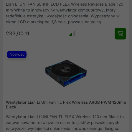
Lian Li UNI FAN SL-INF LCD FLEX Wireless Reverse Blade 120
mm White to innowacyjny wentylator komputerowy, który
redefiniuje estetykę i wydajność chłodzenia. Wyposażony w
ekran LCD o przekątnej 1,8 cala, pozwala na pełną
personalizację wnętrza obudowy poprzez wyświetlanie
233,00 zł
animacji lub parametrów systemu. Dzięki konstrukcji z
odwróconymi łopatkami oraz systemowi bezprzewodowej
komunikacji FLEX, montaż staje się prosty, a efekt wizualny z
lustrem nieskończoności zachwyca w każdym zestawie PC.
Nowość
Wentylator Lian Li Uni Fan TL Flex Wireless ARGB PWM 120mm
Black
Wentylator Lian Li UNI FAN TL FLEX Wireless 120 mm Black to
zaawansowane rozwiązanie dla entuzjastów poszukujących
najwyższej wydajności chłodzenia i nowoczesnego designu.