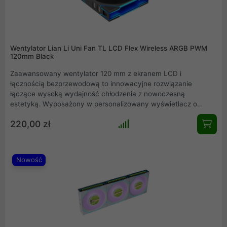
Wentylator Lian Li Uni Fan TL LCD Flex Wireless ARGB PWM
120mm Black
Zaawansowany wentylator 120 mm z ekranem LCD i
łącznością bezprzewodową to innowacyjne rozwiązanie
łączące wysoką wydajność chłodzenia z nowoczesną
estetyką. Wyposażony w personalizowany wyświetlacz o
przekątnej 1,8 cala, umożliwia monitorowanie parametrów
220,00 zł
systemu w czasie rzeczywistym. Dzięki wysokiemu ciśnieniu
statycznemu oraz dużemu przepływowi powietrza, jednostka
ta idealnie sprawdza się w obudowach oraz na chłodnicach.
System łączenia szeregowego oraz efekt lustra
Nowość
nieskończoności podkreślają styl zestawu.