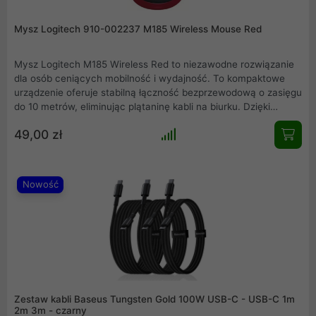
Mysz Logitech 910-002237 M185 Wireless Mouse Red
Mysz Logitech M185 Wireless Red to niezawodne rozwiązanie
dla osób ceniących mobilność i wydajność. To kompaktowe
urządzenie oferuje stabilną łączność bezprzewodową o zasięgu
do 10 metrów, eliminując plątaninę kabli na biurku. Dzięki
precyzyjnemu sensorowi optycznemu o rozdzielczości 1000 dpi
49,00 zł
oraz inteligentnemu systemowi oszczędzania energii, który
pozwala na pracę do 12 miesięcy na jednej baterii, model ten
staje się idealnym kompanem do codziennych zadań
biurowych i podróży służbowych.
Nowość
Zestaw kabli Baseus Tungsten Gold 100W USB-C - USB-C 1m
2m 3m - czarny