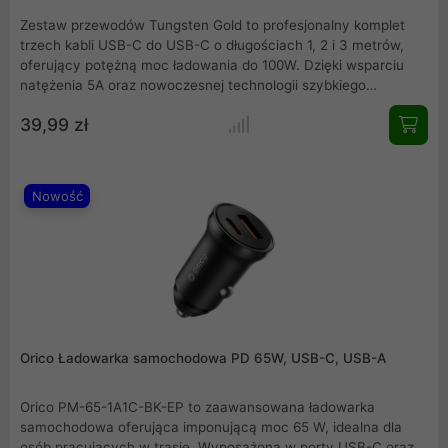
Zestaw przewodów Tungsten Gold to profesjonalny komplet
trzech kabli USB-C do USB-C o długościach 1, 2 i 3 metrów,
oferujący potężną moc ładowania do 100W. Dzięki wsparciu
natężenia 5A oraz nowoczesnej technologii szybkiego
zasilania, produkty te idealnie nadają się do obsługi laptopów i
39,99 zł
wymagających urządzeń mobilnych. Zastosowanie
inteligentnego chipu E-Marker oraz wytrzymałego nylonowego
oplotu zapewnia bezpieczną eksploatację oraz wyjątkową
odporność na uszkodzenia mechaniczne.
Nowość
Orico Ładowarka samochodowa PD 65W, USB-C, USB-A
Orico PM-65-1A1C-BK-EP to zaawansowana ładowarka
samochodowa oferująca imponującą moc 65 W, idealna dla
osób pracujących w trasie. Wyposażona w porty USB-C oraz