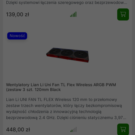
Dzięki systemowi łączenia szeregowego oraz bezprzewodowej
łączności 2,4 GHz, montaż staje się prosty, a wnętrze
139,00 zł
obudowy pozostaje uporządkowane. Model oferuje wysokie
ciśnienie statyczne 3,97 mmH2O i przepływ powietrza 90,1
CFM, co sprawia, że jest idealny dla radiatorów. Lustra
nieskończoności zapewniają niesamowity efekt wizualny.
Nowość
Wentylatory Lian Li Uni Fan TL Flex Wireless ARGB PWM
(zestaw 3 szt. 120mm Black
Lian Li UNI FAN TL FLEX Wireless 120 mm to przełomowy
zestaw trzech wentylatorów, który łączy bezkompromisową
wydajność chłodzenia z innowacyjną technologią
bezprzewodową 2.4 GHz. Dzięki ciśnieniu statycznemu 3,97
mmH2O i przepływowi powietrza 90,1 CFM, jednostki te
448,00 zł
doskonale radzą sobie na chłodnicach i w obudowach. System