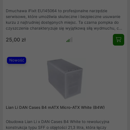
Dmuchawa iFixit EU145064 to profesjonalne narzędzie
serwisowe, które umożliwia skuteczne i bezpieczne usuwanie
kurzu z najtrudniej dostępnych miejsc. Ta czarna pompka do
czyszczenia charakteryzuje się wyjątkową siłą wydmuchu, co
czyni ją idealnym rozwiązaniem do pielęgnacji elektroniki,
25,00 zł
optyki oraz precyzyjnych mechanizmów. Solidne wykonanie
zapewnia długowieczność, a ergonomiczny kształt pozwala na
komfortową pracę podczas długich sesji serwisowych w
każdym profesjonalnym warsztacie.
Nowość
Lian Li DAN Cases B4 mATX Micro-ATX White (B4W)
Obudowa Lian Li x DAN Cases B4 White to rewolucyjna
konstrukcja typu SFF o objętości 21,3 litra, która łączy