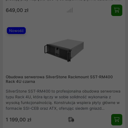
grach oraz wymagających programach. Głęboka, matowa
649,00 zł
czerń radiatora nadaje elegancji każdemu wnętrzu obudowy.
Odkryj stabilność pracy i optymalny zapas mocy bez
konieczności kosztownej wymiany całej platformy.
Nowość
Obudowa serwerowa SilverStone Rackmount SST-RM400
Rack 4U czarna
SilverStone SST-RM400 to profesjonalna obudowa serwerowa
typu Rack 4U, która łączy w sobie solidność wykonania z
wysoką funkcjonalnością. Konstrukcja wspiera płyty główne w
formacie SSI-CEB oraz ATX, oferując siedem gniazd
rozszerzeń o standardowym profilu. Dzięki zastosowaniu stali o
1 199,00 zł
grubości 1,2 mm oraz zamykanemu przedniemu panelowi,
sprzęt zapewnia doskonałą ochronę i stabilność pracy. To