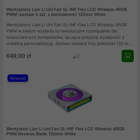
Wentylatory Lian Li Uni Fan SL-INF Flex LCD Wireless ARGB
PWM (zestaw 3 szt. z kontrolerem) 120mm White
Wentylatory Lian Li Uni Fan SL-INF Flex LCD Wireless ARGB
PWM w białym wydaniu to rewolucyjne rozwiązanie dla
nowoczesnych komputerów, łączące potężną wydajność z
unikalną personalizacją. Zestaw zawiera trzy jednostki 120 mm
wyposażone w kolorowe ekrany LCD 1,8 cala oraz innowacyjną
649,00 zł
technologię bezprzewodową 2,4 GHz. Dzięki konstrukcji opartej
na lustrach nieskończoności i zaawansowanemu systemowi
łączenia modułowego, użytkownik otrzymuje estetyczny
komponent o wysokim ciśnieniu statycznym.
Nowość
Wentylator Lian Li Uni Fan SL-INF Flex LCD Wireless ARGB
PWM Reverse Blade 120mm White