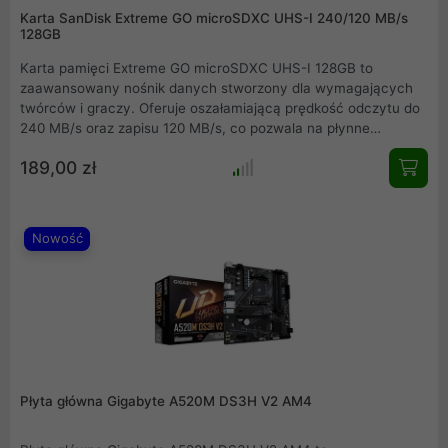
Karta SanDisk Extreme GO microSDXC UHS-I 240/120 MB/s
128GB
Karta pamięci Extreme GO microSDXC UHS-I 128GB to
zaawansowany nośnik danych stworzony dla wymagających
twórców i graczy. Oferuje oszałamiającą prędkość odczytu do
240 MB/s oraz zapisu 120 MB/s, co pozwala na płynne
rejestrowanie wideo w rozdzielczości 5K i 4K UHD. Dzięki klasie
189,00 zł
wydajności A2 aplikacje ładują się błyskawicznie, a Twoje
urządzenie mobilne zyskuje nową dynamikę pracy. To
niezawodne rozwiązanie odporne na ekstremalne warunki,
które pomieści setki godzin nagrań i tysiące zdjęć.
Nowość
Płyta główna Gigabyte A520M DS3H V2 AM4