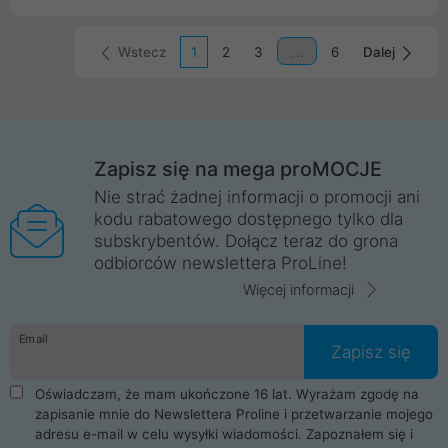
idealny wybór dla systemów wymagających dużej liczby
dysków i efektywnego chłodzenia w szafach serwerowych.
Wstecz
1
2
3
6
Dalej
Zapisz się na mega proMOCJE
Nie strać żadnej informacji o promocji ani
kodu rabatowego dostępnego tylko dla
subskrybentów. Dołącz teraz do grona
odbiorców newslettera ProLine!
Więcej informacji
Email
Zapisz się
Oświadczam, że mam ukończone 16 lat. Wyrażam zgodę na
zapisanie mnie do Newslettera Proline i przetwarzanie mojego
adresu e-mail w celu wysyłki wiadomości. Zapoznałem się i