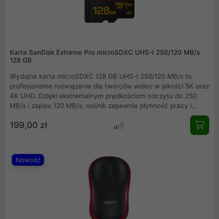
Karta SanDisk Extreme Pro microSDXC UHS-I 250/120 MB/s
128 GB
Wydajna karta microSDXC 128 GB UHS-I 250/120 MB/s to
profesjonalne rozwiązanie dla twórców wideo w jakości 5K oraz
4K UHD. Dzięki ekstremalnym prędkościom odczytu do 250
MB/s i zapisu 120 MB/s, nośnik zapewnia płynność pracy i
błyskawiczny transfer danych. Klasa wydajności A2 pozwala
199,00 zł
na sprawne działanie aplikacji mobilnych, a wzmocniona
konstrukcja chroni pliki przed wodą i wstrząsami. To idealny
wybór do dronów, kamer sportowych oraz nowoczesnych
smartfonów i konsol.
Nowość