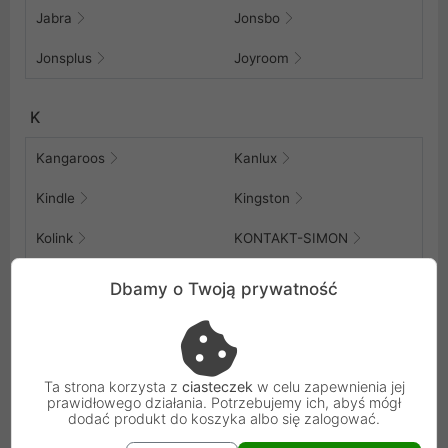
Jabra
Jonsbo
Jonsplus
Joyroom
K
Kangaroos
Kanlux
Kindle
Kingston
Kolink
KONTAKT-SIMON
Krux
Dbamy o Twoją prywatność
L
LaBAG
Lamptron
Ta strona korzysta z
ciasteczek
w celu zapewnienia jej
prawidłowego działania. Potrzebujemy ich, abyś mógł
Lanberg
Leader
dodać produkt do koszyka albo się zalogować.