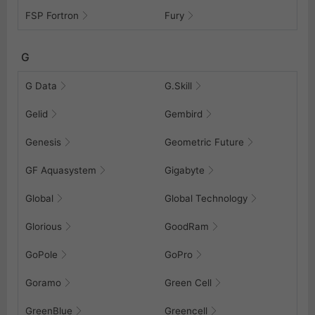
FSP Fortron
Fury
G
G Data
G.Skill
Gelid
Gembird
Genesis
Geometric Future
GF Aquasystem
Gigabyte
Global
Global Technology
Glorious
GoodRam
GoPole
GoPro
Goramo
Green Cell
GreenBlue
Greencell