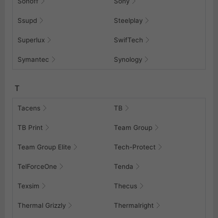
Sonoff
Sony
Ssupd
Steelplay
Superlux
SwifTech
Symantec
Synology
T
Tacens
TB
TB Print
Team Group
Team Group Elite
Tech-Protect
TelForceOne
Tenda
Texsim
Thecus
Thermal Grizzly
Thermalright