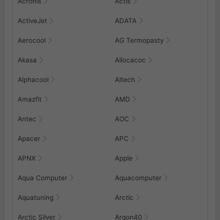
Acronis
Actis
ActiveJet
ADATA
Aerocool
AG Termopasty
Akasa
Allocacoc
Alphacool
Altech
Amazfit
AMD
Antec
AOC
Apacer
APC
APNX
Apple
Aqua Computer
Aquacomputer
Aquatuning
Arctic
Arctic Silver
Argon40