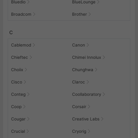
Bluedio
BlueLounge
Broadcom
Brother
C
Cablemod
Canon
Chieftec
Chimei Innolux
Choiix
Chunghwa
Cisco
Claroc
Conteg
Coollaboratory
Coop
Corsair
Cougar
Creative Labs
Crucial
Cryorig