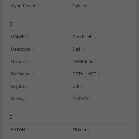
CyberPower
Cyclone
D
DAMIR
DarkFlash
Deepcool
Dell
Delock
DEMCiflex
Der8auer
DETAL-MET
Digitus
DJI
Ducky
DUDAO
E
EATON
EBlaztr