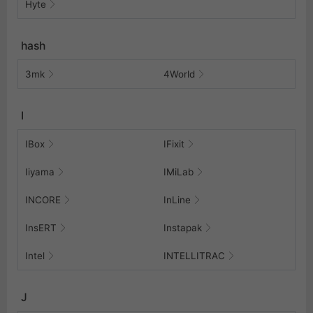
Hyte
hash
3mk
4World
I
IBox
IFixit
Iiyama
IMiLab
INCORE
InLine
InsERT
Instapak
Intel
INTELLITRAC
J