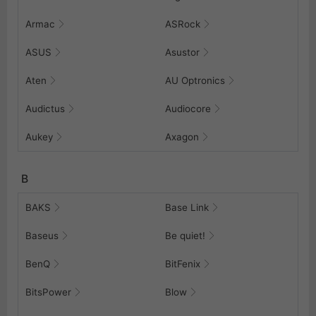
Armac
ASRock
ASUS
Asustor
Aten
AU Optronics
Audictus
Audiocore
Aukey
Axagon
B
BAKS
Base Link
Baseus
Be quiet!
BenQ
BitFenix
BitsPower
Blow