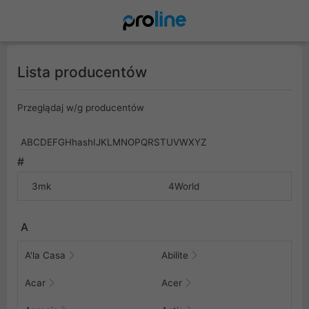
Lista producentów
Przeglądaj w/g producentów
A
B
C
D
E
F
G
H
hash
I
J
K
L
M
N
O
P
Q
R
S
T
U
V
W
X
Y
Z
#
3mk
4World
A
A'la Casa
Abilite
Acar
Acer