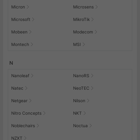
Micron
Microsens
Microsoft
MikroTik
Mobeen
Modecom
Montech
MSI
N
Nanoleaf
NanoRS
Natec
NeoTEC
Netgear
Nilson
Nitro Concepts
NKT
Noblechairs
Noctua
NZXT