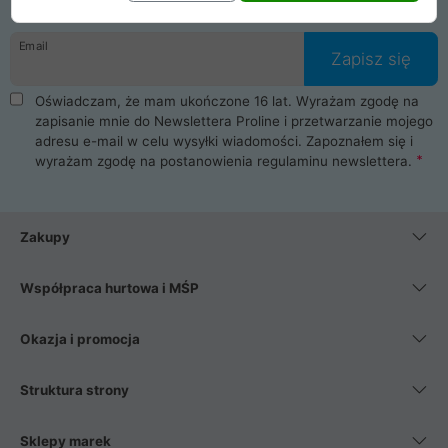
Email
Zapisz się
Oświadczam, że mam ukończone 16 lat. Wyrażam zgodę na
zapisanie mnie do Newslettera Proline i przetwarzanie mojego
adresu e-mail w celu wysyłki wiadomości. Zapoznałem się i
wyrażam zgodę na postanowienia
regulaminu newslettera
.
Zakupy
Współpraca hurtowa i MŚP
Okazja i promocja
Struktura strony
Sklepy marek