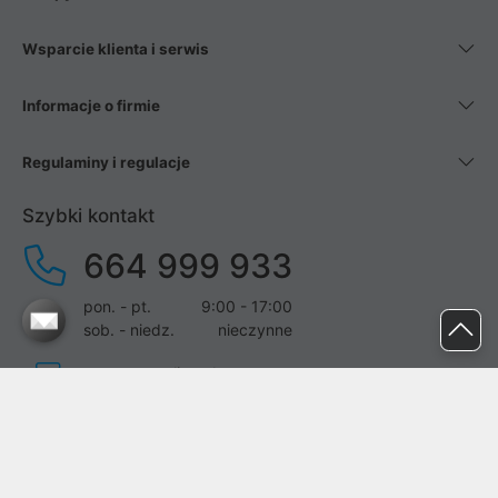
Wsparcie klienta i serwis
Informacje o firmie
Regulaminy i regulacje
Szybki kontakt
664 999 933
pon. - pt.
9:00 - 17:00
sob. - niedz.
nieczynne
pomoc@proline.pl
Dołącz do nas