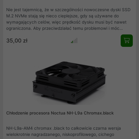
Nie jest tajemnicą, że w szczególności nowoczesne dyski SSD
M.2 NVMe stają się nieco cieplejsze, gdy są używane do
wymagających celów, więc prędkość dysku musi być nawet
ograniczona. Aby przeciwdziałać temu problemowi i móc
uzyskać pełną wydajność, profesjonaliści z Jonsbo opracowali
35,00 zł
kompaktową pasywną chłodnicę, która znacznie obniża
temperaturę dysku SSD M.2.
Chłodzenie procesora Noctua NH-L9a Chromax.black
NH-L9a-AM4 chromax .black to całkowicie czarna wersja
wielokrotnie nagradzanego, niskoprofilowego, cichego