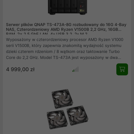
Serwer plików QNAP TS-473A-8G rozbudowany do 16G 4-Bay
NAS, Czterordzeniowy AMD Ryzen V1500B 2,2 GHz, 16GB
RAM, 2x 2,5 GbE LAN, 4x USB 3.2, 2x M.2
Wyposażony w czterordzeniowy procesor AMD Ryzen V1000
serii V1500B, który zapewnia znakomitą wydajność systemu
dzieki czterem rdzeniom / 8 wątkom oraz taktowanie Turbo
Core do 2,2 GHz. Model TS-473A jest wyposażony w dwa
porty 2,5GbE RJ45 i dwa gniazda PCIe Gen 3, umożliwiając
4 999,00 zł
elastyczne tworzenie sieci 5GbE/10GbE. Dwa gniazda M.2
NVMe SSD dla technologii Qtier i pamięci podręcznej SSD
umożliwiają ciągłą optymalizację pamięci masowej. Model TS-
473A obsługuje systemy QTS i QuTS hero, umożliwiając
użytkownikom przełączanie pomiędzy systemami operacyjnymi
w zależności od potrzeb.