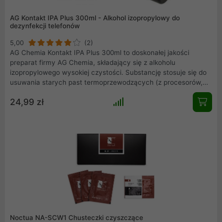
AG Kontakt IPA Plus 300ml - Alkohol izopropylowy do
dezynfekcji telefonów
5,00
(2)
AG Chemia Kontakt IPA Plus 300ml to doskonałej jakości
preparat firmy AG Chemia, składający się z alkoholu
izopropylowego wysokiej czystości. Substancję stosuje się do
usuwania starych past termoprzewodzących (z procesorów,
chipsetów, kości pamięci, GPU, mosfetów czy wszelakich
24,99 zł
radiatorów), czyszczenia powierzchni elektronicznych,
urządzeń optycznych, głowic magnetycznych, napędów, płyt
drukowanych i innych.
Noctua NA-SCW1 Chusteczki czyszczące