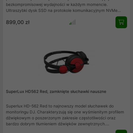
bezkompromisowej wydajności w każdym momencie.
Ultraszybki dysk SSD na protokole komunikacyjnym NVMe
PCIe Gen4 zapewnia niesamowite prędkości odczytu do 7000 i
899,00 zł
zapisu do 6000MB/s. Bez obaw możecie korzystać z pełnej
wydajności KC3000 nie martwiąc się o wysokie temperatury i
związane z tym spadki wydajności. Cienki radiator
umieszczony na dysku, skutecznie odprowadza ciepło dzięki
czemu wszystkie spadki wydajności, to od dziś przeszłość.
Wydajność dysku KC3000 wprowadzi Was w zupełnie nowy
wymiar wydajności. Uruchamianie, wczytywanie oraz
zapisywanie danych, gier, treści nigdy nie było tak szybkie!
SuperLux HD562 Red, zamknięte słuchawki nauszne
Superlux HD-562 Red to najnowszy model słuchawek do
monitoringu DJ. Charakteryzują się one wyśmienitym profilem
dźwiękowym o poszerzonym zakresie częstotliwości oraz
bardzo dobrym tłumieniem dźwięków zewnętrznych.
Zachowanie odpowiednich proporcji pomiędzy niskimi, średnimi