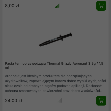
8,00 zł
Pasta termoprzewodząca Thermal Grizzly Aeronaut 3,9g / 1,5
ml
Areonaut jest idealnym produktem dla początkujących
użytkowników, zapewniającym bardzo dobre wyniki wydajności
niezależnie od drobnych błędów podczas aplikacji. Doskonała
ochrona smarowanych powierzchni oraz dobre właściwości
termotransferowe sprawiają, że Aeronaut jest idealnym
24,00 zł
wyborem dla użytkowników chcących zoptymalizować
wydajność swojego układu chłodzącego w sprytne sposób.
Stanowi on alternatywę dla pasty termoprzewodzącej