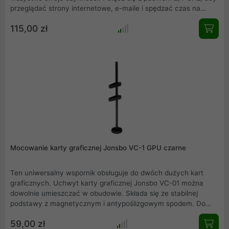
przeglądać strony internetowe, e-maile i spędzać czas na
portalach społecznościowych z szybkością 400 Mb/s lub
115,00 zł
wybierz pasmo 5 GHz 867 Mb/s, gdy chcesz przesyłać obraz
strumieniowo online, oglądać filmy w wysokiej jakości lub
pobierać duże pliki.
Mocowanie karty graficznej Jonsbo VC-1 GPU czarne
Ten uniwersalny wspornik obsługuje do dwóch dużych kart
graficznych. Uchwyt karty graficznej Jonsbo VC-01 można
dowolnie umieszczać w obudowie. Składa się ze stabilnej
podstawy z magnetycznym i antypoślizgowym spodem. Do
podstawy można przykręcić do dwóch prętów, każdy o
59,00 zł
długości 125 milimetrów, jeden na drugim. Z kolei właściwe