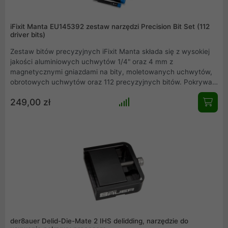
iFixit Manta EU145392 zestaw narzędzi Precision Bit Set (112
driver bits)
Zestaw bitów precyzyjnych iFixit Manta składa się z wysokiej
jakości aluminiowych uchwytów 1/4" oraz 4 mm z
magnetycznymi gniazdami na bity, moletowanych uchwytów,
obrotowych uchwytów oraz 112 precyzyjnych bitów. Pokrywa
zestawu jest przymocowana za pomocą magnesów, a także
249,00 zł
rozkłada się z tyłu zestawu, dzięki czemu nie będzie Ci
przeszkadzać podczas pracy. Jeśli zależy Ci na
uporządkowaniu śrub i części, wykorzystaj zintegrowaną tackę
pokrywy do grupowania bitów.
der8auer Delid-Die-Mate 2 IHS delidding, narzędzie do