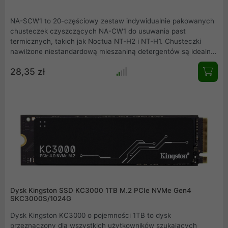
NA-SCW1 to 20-częściowy zestaw indywidualnie pakowanych
chusteczek czyszczących NA-CW1 do usuwania past
termicznych, takich jak Noctua NT-H2 i NT-H1. Chusteczki
nawilżone niestandardową mieszaniną detergentów są idealne
do szybkiego i wydajnego czyszczenia procesorów,
28,35 zł
procesorów graficznych i powierzchni kontaktowej radiatorów.
Dysk Kingston SSD KC3000 1TB M.2 PCIe NVMe Gen4
SKC3000S/1024G
Dysk Kingston KC3000 o pojemności 1TB to dysk
przeznaczony dla wszystkich użytkowników szukających