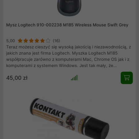
Mysz Logitech 910-002238 M185 Wireless Mouse Swift Grey
5,00
(16)
Teraz możesz cieszyć się wysoką jakością i niezawodnością, z
jakich znana jest firma Logitech. Myszka Logitech M185
współpracuje zarówno z komputerami Mac, Chrome OS jak i z
komputerami z systemem Windows. Jest tak mały, że
wystarczy podłączyć go do portu USB i zapomnieć o nim. Nie
45,00 zł
rzuca się w oczy. Koniec zmartwień z powodu zgubionych
odbiorników.