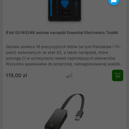
iFixit EU145348 zestaw narzędzi Essential Electronics Toolkit
Zestaw zawiera 16 precyzyjnych bitów (w tym Pentalobe i Tri-
point) wykonanych ze stali S2, a także narzędzia, które
pomogą Ci w uchwyceniu nawet najmniejszych elementów.
Wszystko spakowalne do poręcznej, namagnesowanej walizki z
pokrywką, która służy również jako wbudowana taca do
119,00 zł
sortowania śrub i małych elementów.