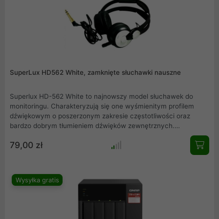
ciepło nawet podczas naciętych obciążeń roboczych, zarówno
tych podczas gier jak i podczas tworzenia treści
multimedialnych.
SuperLux HD562 White, zamknięte słuchawki nauszne
Superlux HD-562 White to najnowszy model słuchawek do
monitoringu. Charakteryzują się one wyśmienitym profilem
dźwiękowym o poszerzonym zakresie częstotliwości oraz
bardzo dobrym tłumieniem dźwięków zewnętrznych.
Zachowanie odpowiednich proporcji pomiędzy niskimi, średnimi
79,00 zł
i wysokimi tonami przełożyło się na bardzo przejrzysty dźwięk,
pozwalający odkryć nam nawet najmniejsze jego szczegóły.
Wysyłka gratis