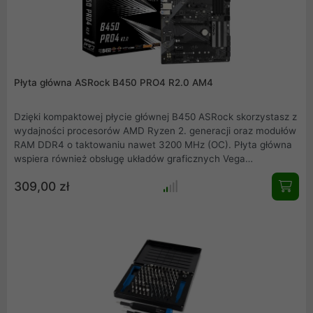
Płyta główna ASRock B450 PRO4 R2.0 AM4
Dzięki kompaktowej płycie głównej B450 ASRock skorzystasz z
wydajności procesorów AMD Ryzen 2. generacji oraz modułów
RAM DDR4 o taktowaniu nawet 3200 MHz (OC). Płyta główna
wspiera również obsługę układów graficznych Vega
zintegrowanych z procesorami AMD. Dzięki złączom HDMI, DVI
309,00 zł
oraz VGA możesz podłączyć nawet trzy monitory
jednocześnie. A jeżeli wolisz tradycyjne karty graficzne,
podłącz je w konfiguracji AMD CrossFire, dzięki dwóm slotom
PCIe.