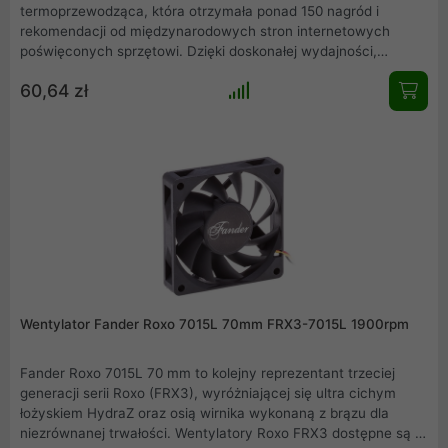
termoprzewodząca, która otrzymała ponad 150 nagród i
rekomendacji od międzynarodowych stron internetowych
poświęconych sprzętowi. Dzięki doskonałej wydajności,
wyjątkowej łatwości użytkowania i wyjątkowej stabilności na
60,64 zł
dłuższą metę stał się ulubionym produktem wśród
overclockerów i entuzjastów na całym świecie. Niezależnie od
tego, czy chodzi o chłodzenie powietrzem czy wodą, aplikacje
CPU lub GPU, podkręcanie czy ciche systemy: NT-H1 to
sprawdzona pasta klasy premium, która gwarantuje doskonałe
rezultaty.
Wentylator Fander Roxo 7015L 70mm FRX3-7015L 1900rpm
Fander Roxo 7015L 70 mm to kolejny reprezentant trzeciej
generacji serii Roxo (FRX3), wyróżniającej się ultra cichym
łożyskiem HydraZ oraz osią wirnika wykonaną z brązu dla
niezrównanej trwałości. Wentylatory Roxo FRX3 dostępne są w