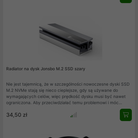
wsporniki są umieszczane na dowolnej wysokości z gumową
powłoką i mocno przykręcane. W zestawie dwa z nich.
Radiator na dysk Jonsbo M.2 SSD szary
Nie jest tajemnicą, że w szczególności nowoczesne dyski SSD
M.2 NVMe stają się nieco cieplejsze, gdy są używane do
wymagających celów, więc prędkość dysku musi być nawet
ograniczona. Aby przeciwdziałać temu problemowi i móc
uzyskać pełną wydajność, profesjonaliści z Jonsbo opracowali
34,50 zł
kompaktową pasywne chłodzenie, które znacznie obniża
temperaturę dysku SSD M.2.