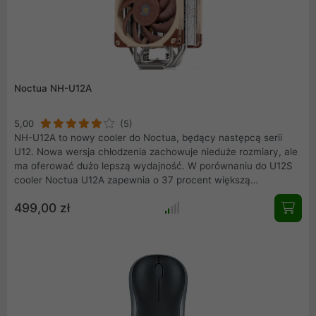
Noctua NH-U12A
5,00
(5)
NH-U12A to nowy cooler do Noctua, będący następcą serii
U12. Nowa wersja chłodzenia zachowuje nieduże rozmiary, ale
ma oferować dużo lepszą wydajność. W porównaniu do U12S
cooler Noctua U12A zapewnia o 37 procent większą
powierzchnię oddawania ciepła oraz znacznie wydajniejsze
499,00 zł
wentylatory. Podstawkę i siedem rurek cieplnych wykonano z
miedzi, a finy z aluminium. Producent dostosował odpowiednio
budowę U12A, by nie było żadnego problemu z jego instalacją
w zestawach z pamięciami o wysokich radiatorach.