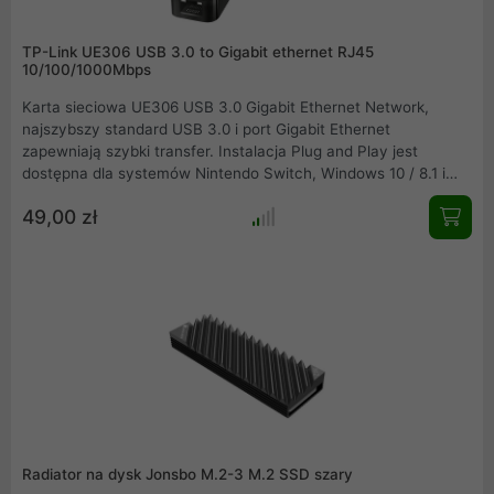
TP-Link UE306 USB 3.0 to Gigabit ethernet RJ45
10/100/1000Mbps
Karta sieciowa UE306 USB 3.0 Gigabit Ethernet Network,
najszybszy standard USB 3.0 i port Gigabit Ethernet
zapewniają szybki transfer. Instalacja Plug and Play jest
dostępna dla systemów Nintendo Switch, Windows 10 / 8.1 i
Linux. Składana konstrukcja i niewielkie rozmiary urządzenia
49,00 zł
ułatwiają transport, dzięki czemu jest idealnym dodatkiem do
każdego ultrabooka. Kompatybilność z Nintendo Switch:
Podłączenie karty sieciowej do konsoli Nintendo Switch
zapewni Ci dostęp do gigabitowego połączenia przewodowego,
dzięki czemu granie ze znajomymi jest przyjemniejsze, a
pobieranie plików szybsze.
Radiator na dysk Jonsbo M.2-3 M.2 SSD szary