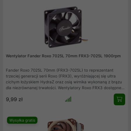
dołączanego do sprzętu, z niezwykłym stosunkiem wydajności
do ceny.
Wentylator Fander Roxo 7025L 70mm FRX3-7025L 1900rpm
Fander Roxo 7025L 70mm (FRX3-7025L) to reprezentant
trzeciej generacji serii Roxo (FRX3), wyróżniającej się ultra
cichym łożyskiem HydraZ oraz osią wirnika wykonaną z brązu
dla niezrównanej trwałości. Wentylatory Roxo FRX3 dostępne
są w czterech wersjach (L - wolne obroty, M - średnie obroty,
9,99 zł
H - wysokie obroty, P - kontrola PWM). W Fander Roxo trzeciej
generacji zastosowano innowacyjny wirnik VorteX, którego
zadaniem jest zapewnienie najlepszego stosunku przepływu
powietrza do poziomu hałasu.
Wysyłka gratis