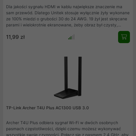
Dla jakości sygnału HDMI w kablu największe znaczenie ma
sam przewód. Dlatego Unitek stosuje wyłącznie żyły wykonane
ze 100% miedzi o grubości 30 do 24 AWG. 19 żył jest skręcane
parami i wielokrotnie ekranowane, żeby obraz był czysty,
wyraźny i bez zakłóceń. W porównaniu ze standardowymi
11,99 zł
przewodami, technologia ta zapewnia do 35% szybszy transfer
sygnału; o 50% większą stabilność obrazu i 99% większą
odporność na różnego rodzaju zakłócenia (przesłuch mniejszy
niz 20dB). Jednocześnie kable są bardzo wytrzymałe i giętkie.
TP-Link Archer T4U Plus AC1300 USB 3.0
Archer T4U Plus odbiera sygnał Wi-Fi w dwóch osobnych
pasmach częstotliwości, dzięki czemu możesz wykonywać
wszystkie swoje czynności. Połącz się z pasmem 2,4 GHz, aby