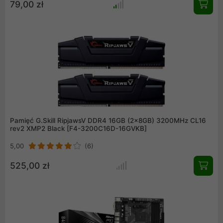
79,00 zł
i wysokimi tonami przełożyło się na bardzo przejrzysty dźwięk,
pozwalający odkryć nam nawet najmniejsze jego szczegóły.
Pamięć G.Skill RipjawsV DDR4 16GB (2x8GB) 3200MHz CL16
rev2 XMP2 Black [F4-3200C16D-16GVKB]
5,00
(6)
525,00 zł