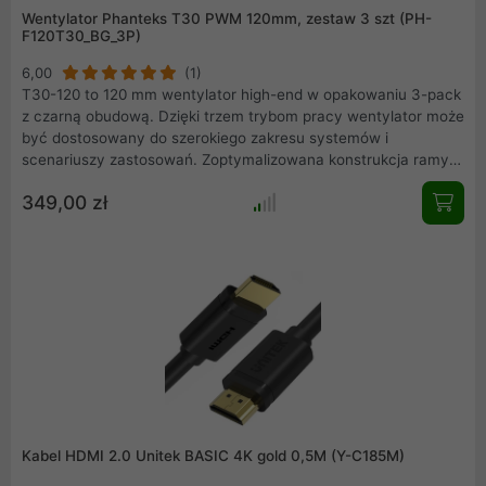
Wentylator Phanteks T30 PWM 120mm, zestaw 3 szt (PH-
F120T30_BG_3P)
6,00
(1)
T30-120 to 120 mm wentylator high-end w opakowaniu 3-pack
z czarną obudową. Dzięki trzem trybom pracy wentylator może
być dostosowany do szerokiego zakresu systemów i
scenariuszy zastosowań. Zoptymalizowana konstrukcja ramy i
wirnika, zaawansowany silnik, łożysko Dual Vapo oraz jakość
349,00 zł
materiałów tworzą unikalny pakiet o wysokiej wydajności i
cichej pracy.
Kabel HDMI 2.0 Unitek BASIC 4K gold 0,5M (Y-C185M)