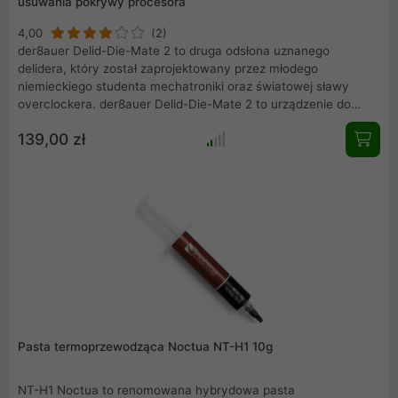
usuwania pokrywy procesora
4,00
(2)
der8auer Delid-Die-Mate 2 to druga odsłona uznanego
delidera, który został zaprojektowany przez młodego
niemieckiego studenta mechatroniki oraz światowej sławy
overclockera. der8auer Delid-Die-Mate 2 to urządzenie do
zdejmowania IHS z procesorów Intel Ivy-Bridge, Haswell,
139,00 zł
Devil's Canyon, Broadwell, Skylake, Kaby Lake oraz Coffee
Lake pod gniazdo 115(X) bez dopisku -E, a także procesory
Comet Lake-S (gniazdo LGA 1200).
Pasta termoprzewodząca Noctua NT-H1 10g
NT-H1 Noctua to renomowana hybrydowa pasta