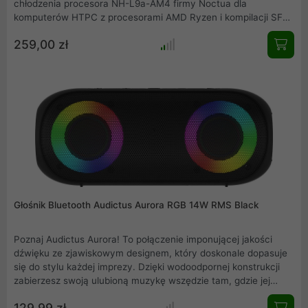
chłodzenia procesora NH-L9a-AM4 firmy Noctua dla
komputerów HTPC z procesorami AMD Ryzen i kompilacji SFF.
Dzięki tej samej sprawdzonej konstrukcji radiatora i
259,00 zł
wentylatorowi NF-A9x14 PWM pozostaje wierny udanej
formule polegającej na połączeniu wysokości zaledwie 37 mm
z wysoką wydajnością i doskonałą cichą pracą, a także 100%
pamięci RAM i PCIe zgodność. Jednocześnie wersja
chromax.black z czarnym wentylatorem i powlekanym na
czarno radiatorem łączy te zalety z eleganckim wyglądem
stealth.
Głośnik Bluetooth Audictus Aurora RGB 14W RMS Black
Poznaj Audictus Aurora! To połączenie imponującej jakości
dźwięku ze zjawiskowym designem, który doskonale dopasuje
się do stylu każdej imprezy. Dzięki wodoodpornej konstrukcji
zabierzesz swoją ulubioną muzykę wszędzie tam, gdzie jej
potrzebujesz. Aż 20 godzin odtwarzania czystego dźwięku z
129,99 zł
mocnym basem oraz efektowne podświetlenie to gwarancja