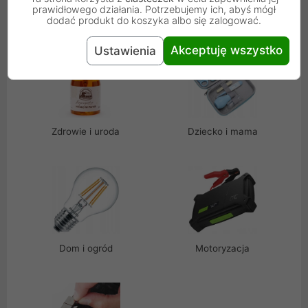
prawidłowego działania. Potrzebujemy ich, abyś mógł
Biuro i firma
Sport i hobby
dodać produkt do koszyka albo się zalogować.
Akceptuję wszystko
Ustawienia
Zdrowie i uroda
Dziecko i mama
Dom i ogród
Motoryzacja