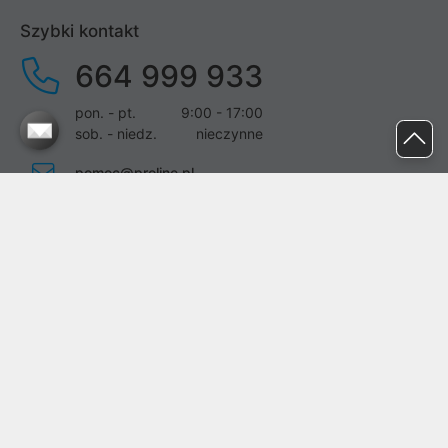
Szybki kontakt
664 999 933
pon. - pt.
9:00 - 17:00
sob. - niedz.
nieczynne
pomoc@proline.pl
Dołącz do nas
Zgłoś błąd na stronie
Proline SA z siedzibą w Mirkowie (55-095), przy ul. Brzozowej 5,
wpisana do rejestru przedsiębiorców Krajowego Rejestru Sądowego
przez Sąd Rejonowy dla Wrocławia-Fabrycznej we Wrocławiu, VI
Wydział Gospodarczy Krajowego Rejestru Sądowego pod nr KRS:
0000282071, NIP: 8951898022, REGON: 020482041, BDO:
000437899. Kapitał zakładowy Spółki wynosi 500000,00 zł i został