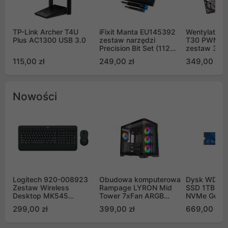
TP-Link Archer T4U
iFixit Manta EU145392
Wentylator 
Plus AC1300 USB 3.0
zestaw narzędzi
T30 PWM 1
Precision Bit Set (112
zestaw 3 sz
driver bits)
F120T30_BG
115,00 zł
249,00 zł
349,00 zł
Nowości
Logitech 920-008923
Obudowa komputerowa
Dysk WD Bl
Zestaw Wireless
Rampage LYRON Mid
SSD 1TB M.
Desktop MK545
Tower 7xFan ARGB
NVMe Gen4
Advanced
PWM czarna
WDS100T5B
299,00 zł
399,00 zł
669,00 zł
00CPE0