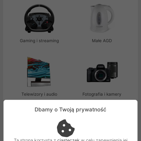
Gaming i streaming
Małe AGD
Telewizory i audio
Fotografia i kamery
Dbamy o Twoją prywatność
Ta strona korzysta z
ciasteczek
w celu zapewnienia jej