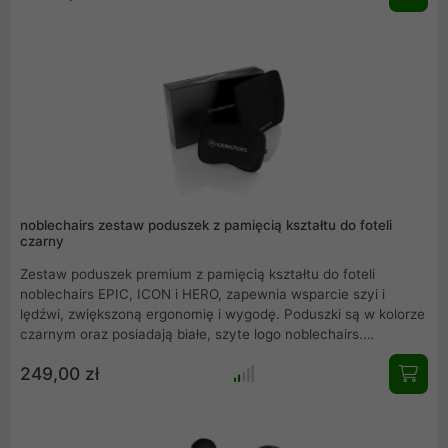
powierzchnia, która jest wyjątkowo trwała. Ponadto nowe
uchwyty ze stali nierdzewnej, bardziej oszałamiający wizualnie
rozstaw osi i udoskonalone podłokietniki pomagają dopełnić tę
nową stylizację premium do już i tak wysokiej jakości fotela do
gier.
noblechairs zestaw poduszek z pamięcią kształtu do foteli
czarny
Zestaw poduszek premium z pamięcią kształtu do foteli
noblechairs EPIC, ICON i HERO, zapewnia wsparcie szyi i
lędźwi, zwiększoną ergonomię i wygodę. Poduszki są w kolorze
czarnym oraz posiadają białe, szyte logo noblechairs.
Wykonane są z 70% poliestru i 30% bawełny co pozwala na
249,00 zł
pranie ich w temperaturze 40 °C.