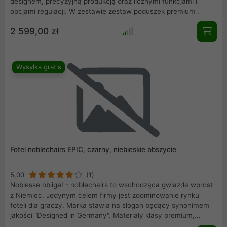
designem, precyzyjną produkcją oraz licznymi funkcjami i
opcjami regulacji. W zestawie zestaw poduszek premium .
2 599,00 zł
Wysyłka gratis
Fotel noblechairs EPIC, czarny, niebieskie obszycie
5,00
(1)
Noblesse oblige! - noblechairs to wschodząca gwiazda wprost
z Niemiec. Jedynym celem firmy jest zdominowanie rynku
foteli dla graczy. Marka stawia na slogan będący synonimem
jakości "Designed in Germany". Materiały klasy premium,
nienachalny lecz budzący respekt design, oraz innowacyjne