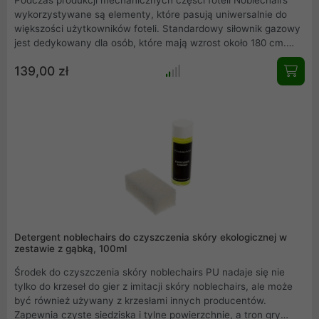
wykorzystywane są elementy, które pasują uniwersalnie do
większości użytkowników foteli. Standardowy siłownik gazowy
jest dedykowany dla osób, które mają wzrost około 180 cm.
Dzięki regulacji wysokości w zakresie 10 cm jest również on
139,00 zł
idealny dla osób wyższych. Jednakże oferowany siłownik o
niższej formie dedykowany jest osobom niższym.
Detergent noblechairs do czyszczenia skóry ekologicznej w
zestawie z gąbką, 100ml
Środek do czyszczenia skóry noblechairs PU nadaje się nie
tylko do krzeseł do gier z imitacji skóry noblechairs, ale może
być również używany z krzesłami innych producentów.
Zapewnia czyste siedziska i tylne powierzchnie, a tron gry