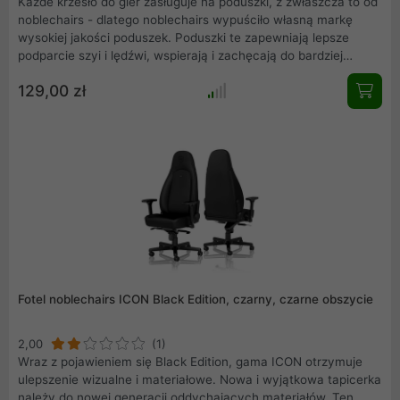
Każde krzesło do gier zasługuje na poduszki, z zwłaszcza to od
noblechairs - dlatego noblechairs wypuściło własną markę
wysokiej jakości poduszek. Poduszki te zapewniają lepsze
podparcie szyi i lędźwi, wspierają i zachęcają do bardziej
naturalnej postawy, jednocześnie czyniąc fotele do gier
129,00 zł
jeszcze bardziej wygodnymi niż były do tej pory. Dzięki
wyjątkowej elastyczności i możliwości regulacji poduszki
można umieścić dokładnie tam, gdzie są potrzebne, aby
zapewnić maksymalny komfort.
Fotel noblechairs ICON Black Edition, czarny, czarne obszycie
2,00
(1)
Wraz z pojawieniem się Black Edition, gama ICON otrzymuje
ulepszenie wizualne i materiałowe. Nowa i wyjątkowa tapicerka
należy do nowej generacji oddychających materiałów. Ten