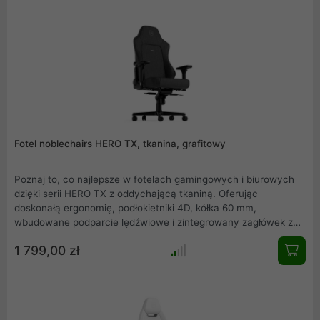
Fotel noblechairs HERO TX, tkanina, grafitowy
Poznaj to, co najlepsze w fotelach gamingowych i biurowych
dzięki serii HERO TX z oddychającą tkaniną. Oferując
doskonałą ergonomię, podłokietniki 4D, kółka 60 mm,
wbudowane podparcie lędźwiowe i zintegrowany zagłówek z
pianki zapamiętującej kształt, HERO TX w kolorze
1 799,00 zł
antracytowym jest idealnym towarzyszem każdej konfiguracji.
W komplecie komplet poduszek pod głowę i lędźwi.