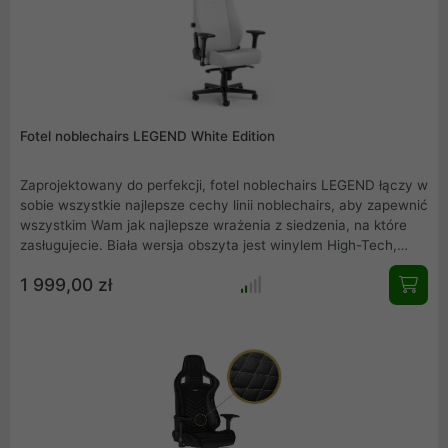
Fotel noblechairs LEGEND White Edition
Zaprojektowany do perfekcji, fotel noblechairs LEGEND łączy w
sobie wszystkie najlepsze cechy linii noblechairs, aby zapewnić
wszystkim Wam jak najlepsze wrażenia z siedzenia, na które
zasługujecie. Biała wersja obszyta jest winylem High-Tech,
trwałym, oddychającym, łatwym do czyszczenia. Tapicerka z
1 999,00 zł
zimnej pianki, podłokietniki 4D i wyjątkowa ergonomia
uzupełniają fotel z serii LEGEND, który wytrzymuje obciążenia
do 150 kg i wykorzystuje kółka XL sprawdzające się zarówno
na miękkich i twardych powierzchniach