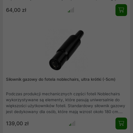
świeci świeżym blaskiem. Zestaw do czyszczenia składa się ze
64,00 zł
100 ml butelki detergentu i gąbki. Dzięki temu płyn można
nakładać, rozprowadzać i czyścić krzesło.
Siłownik gazowy do fotela noblechairs, ultra krótki (-5cm)
Podczas produkcji mechanicznych części foteli Noblechairs
wykorzystywane są elementy, które pasują uniwersalnie do
większości użytkowników foteli. Standardowy siłownik gazowy
jest dedykowany dla osób, które mają wzrost około 180 cm.
Dzięki regulacji wysokości w zakresie 10 cm jest również on
139,00 zł
idealny dla osób wyższych. Jednakże oferowany siłownik o
niższej formie dedykowany jest osobom niższym.