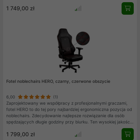
fotel korzysta ze zintegrowanej technologii regulacji podparcia
1 749,00 zł
dla lędźwi dzięki czemu można go w pełni dostosować do
indywidualnych potrzeb. Ten model HERO to wersja czarna ze
skóry ekologicznej z białym obszyciem (NBL-HRO-PU-BPW).
Fotel noblechairs HERO, czarny, czerwone obszycie
6,00
(1)
Zaprojektowany we współpracy z profesjonalnymi graczami,
fotel HERO to do tej pory najbardziej ergonomiczna pozycja od
noblechairs. Zdecydowanie najlepsze rozwiązanie dla osób
spędzających długie godziny przy biurku. Ten wysokiej jakości
fotel korzysta ze zintegrowanej technologii regulacji podparcia
1 799,00 zł
dla lędźwi dzięki czemu można go w pełni dostosować do