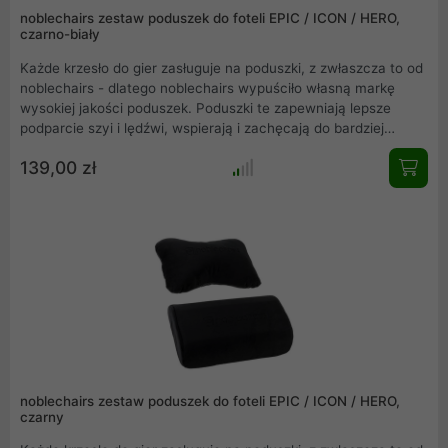
noblechairs zestaw poduszek do foteli EPIC / ICON / HERO,
czarno-biały
Każde krzesło do gier zasługuje na poduszki, z zwłaszcza to od
noblechairs - dlatego noblechairs wypuściło własną markę
wysokiej jakości poduszek. Poduszki te zapewniają lepsze
podparcie szyi i lędźwi, wspierają i zachęcają do bardziej
naturalnej postawy, jednocześnie czyniąc fotele do gier
139,00 zł
jeszcze bardziej wygodnymi niż były do tej pory. Dzięki
wyjątkowej elastyczności i możliwości regulacji poduszki
można umieścić dokładnie tam, gdzie są potrzebne, aby
zapewnić maksymalny komfort.
noblechairs zestaw poduszek do foteli EPIC / ICON / HERO,
czarny