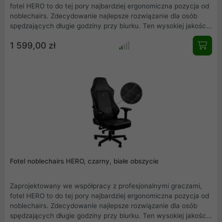
fotel HERO to do tej pory najbardziej ergonomiczna pozycja od
noblechairs. Zdecydowanie najlepsze rozwiązanie dla osób
spędzających długie godziny przy biurku. Ten wysokiej jakości
fotel korzysta ze zintegrowanej technologii regulacji podparcia
1 599,00 zł
dla lędźwi dzięki czemu można go w pełni dostosować do
indywidualnych potrzeb. Ten model HERO to wersja czarna ze
skóry ekologicznej z złotym obszyciem (NBL-HRO-PU-GOL).
Fotel noblechairs HERO, czarny, białe obszycie
Zaprojektowany we współpracy z profesjonalnymi graczami,
fotel HERO to do tej pory najbardziej ergonomiczna pozycja od
noblechairs. Zdecydowanie najlepsze rozwiązanie dla osób
spędzających długie godziny przy biurku. Ten wysokiej jakości