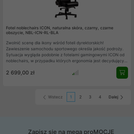
Fotel noblechairs ICON, naturalna skóra, czarny, czarne
obszycie, NBL-ICN-RL-BLA
Zwolnić scenę dla ikony wśród foteli dyrektorskich!
Zawieszenie samochodu sportowego określa jakość podroży.
Sytuacja wygląda podobnie z fotelami gamingowymi ICON od
noblechairs, w przypadku których ergonomia jest decydującym
czynnikiem. Umiejętne połączenie najwyższej klasy naturalnej
2 699,00 zł
skóry, niemieckiej inżynierii i doskonałej ergonomii sprawia, że
noblechairs ICON jest najlepszym wyborem pośród foteli do
gier, przeznaczonych dla prawdziwych mistrzów.
Wstecz
1
2
3
4
Dalej
Zapisz się na mega proMOCJE