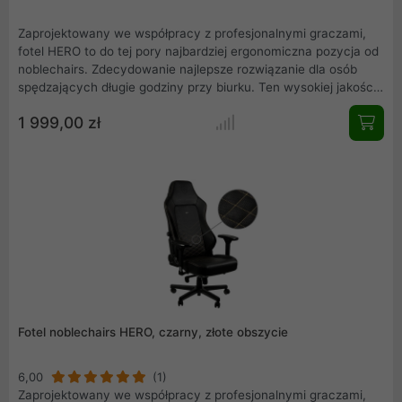
Zaprojektowany we współpracy z profesjonalnymi graczami,
fotel HERO to do tej pory najbardziej ergonomiczna pozycja od
noblechairs. Zdecydowanie najlepsze rozwiązanie dla osób
spędzających długie godziny przy biurku. Ten wysokiej jakości
fotel korzysta ze zintegrowanej technologii regulacji podparcia
1 999,00 zł
dla lędźwi dzięki czemu można go w pełni dostosować do
indywidualnych potrzeb. Ten model HERO to wersja czarna ze
skóry ekologicznej z niebieskim obszyciem (NBL-HRO-PU-
BBL).
Fotel noblechairs HERO, czarny, złote obszycie
6,00
(1)
Zaprojektowany we współpracy z profesjonalnymi graczami,