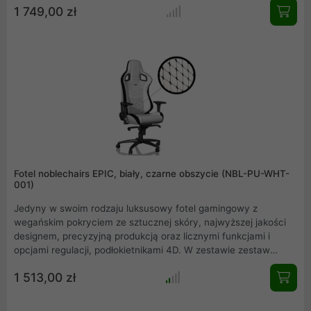
1 749,00 zł
rozwiązania konstrukcyjne to znak firmowy marki noblechairs
już na początku ich drogi .
Fotel noblechairs EPIC, biały, czarne obszycie (NBL-PU-WHT-
001)
Jedyny w swoim rodzaju luksusowy fotel gamingowy z
wegańskim pokryciem ze sztucznej skóry, najwyższej jakości
designem, precyzyjną produkcją oraz licznymi funkcjami i
opcjami regulacji, podłokietnikami 4D. W zestawie zestaw
poduszek premium .
1 513,00 zł