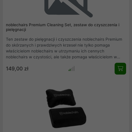
noblechairs Premium Cleaning Set, zestaw do czyszczenia i
pielęgnacji
Ten zestaw do pielęgnacji i czyszczenia noblechairs Premium
do skórzanych i prawdziwych krzeseł nie tylko pomaga
właścicielom noblechairs w utrzymaniu ich cennych
noblechairs w czystości, ale także pomaga właścicielom w
utrzymaniu swojego fotela do gier noblechairs tak długo jak to
149,00 zł
tylko możliwe - jednocześnie pomaga zachować ten fabrycznie
świeży zapach nowej skóry.