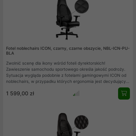
Fotel noblechairs ICON, czarny, czarne obszycie, NBL-ICN-PU-
BLA
Zwolnić scenę dla ikony wśród foteli dyrektorskich!
Zawieszenie samochodu sportowego określa jakość podroży.
Sytuacja wygląda podobnie z fotelami gamingowymi ICON od
noblechairs, w przypadku których ergonomia jest decydującym
czynnikiem. Umiejętne połączenie najwyższej klasy skóry
1 599,00 zł
ekologicznej, niemieckiej inżynierii i doskonałej ergonomii
sprawia, że noblechairs ICON jest najlepszym wyborem pośród
foteli do gier, przeznaczonych dla prawdziwych mistrzów.