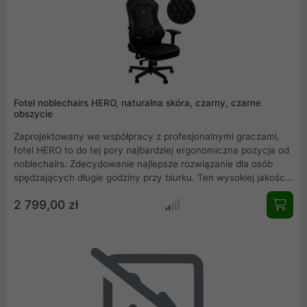
Fotel noblechairs HERO, naturalna skóra, czarny, czarne
obszycie
Zaprojektowany we współpracy z profesjonalnymi graczami,
fotel HERO to do tej pory najbardziej ergonomiczna pozycja od
noblechairs. Zdecydowanie najlepsze rozwiązanie dla osób
spędzających długie godziny przy biurku. Ten wysokiej jakości
fotel korzysta ze zintegrowanej technologii regulacji podparcia
2 799,00 zł
dla lędźwi dzięki czemu można go w pełni dostosować do
indywidualnych potrzeb. Ten model HERO to wersja czarna ze
skóry naturalnej z czarnym obszyciem (NBL-HRO-RL-BLA).