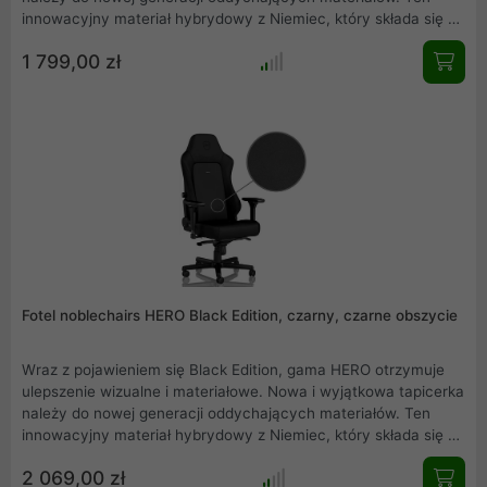
innowacyjny materiał hybrydowy z Niemiec, który składa się z
genialnej mieszanki winylu i poliuretanu, oferuje najlepsze
1 799,00 zł
cechy obu rodzajów. Rezultatem jest wyjątkowo miękka
powierzchnia, która jest wyjątkowo trwała. Ponadto nowe
uchwyty ze stali nierdzewnej i ulepszone podłokietniki
pomagają dopełnić tę stylizację premium do już i tak wysokiej
jakości fotela do gier.
Fotel noblechairs HERO Black Edition, czarny, czarne obszycie
Wraz z pojawieniem się Black Edition, gama HERO otrzymuje
ulepszenie wizualne i materiałowe. Nowa i wyjątkowa tapicerka
należy do nowej generacji oddychających materiałów. Ten
innowacyjny materiał hybrydowy z Niemiec, który składa się z
genialnej mieszanki winylu i poliuretanu, oferuje najlepsze
2 069,00 zł
cechy obu rodzajów. Rezultatem jest wyjątkowo miękka