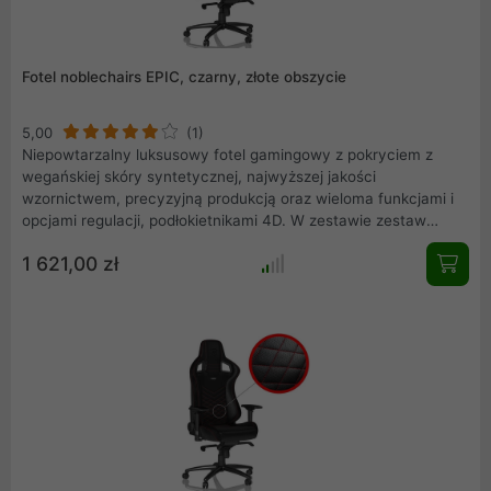
Fotel noblechairs EPIC, czarny, złote obszycie
5,00
(1)
Niepowtarzalny luksusowy fotel gamingowy z pokryciem z
wegańskiej skóry syntetycznej, najwyższej jakości
wzornictwem, precyzyjną produkcją oraz wieloma funkcjami i
opcjami regulacji, podłokietnikami 4D. W zestawie zestaw
poduszek premium. Standardy noblechairs tworzą
1 621,00 zł
niepowtarzalne połączenie estetyki, luksusowych materiałów i
absolutnego komfortu. Jest to w dużej mierze zasługą
zautomatyzowanej produkcji precyzyjnej, której końcowym
efektem jest niezrównane połączenie nieskazitelnego
rzemiosła, które sprawia, że siedzenie noblechairs jest
przyjemnością.