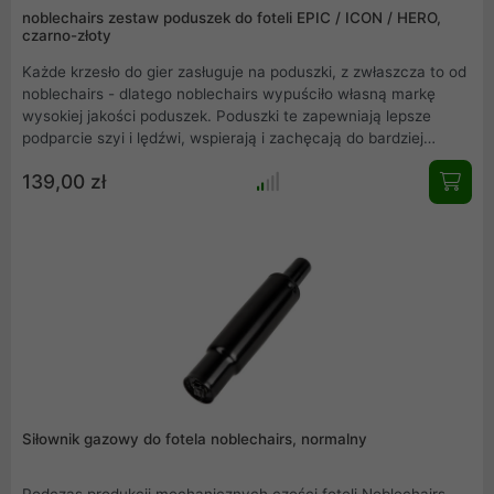
noblechairs zestaw poduszek do foteli EPIC / ICON / HERO,
czarno-złoty
Każde krzesło do gier zasługuje na poduszki, z zwłaszcza to od
noblechairs - dlatego noblechairs wypuściło własną markę
wysokiej jakości poduszek. Poduszki te zapewniają lepsze
podparcie szyi i lędźwi, wspierają i zachęcają do bardziej
naturalnej postawy, jednocześnie czyniąc fotele do gier
139,00 zł
jeszcze bardziej wygodnymi niż były do tej pory. Dzięki
wyjątkowej elastyczności i możliwości regulacji poduszki
można umieścić dokładnie tam, gdzie są potrzebne, aby
zapewnić maksymalny komfort.
Siłownik gazowy do fotela noblechairs, normalny
Podczas produkcji mechanicznych części foteli Noblechairs