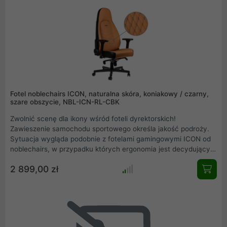
Fotel noblechairs ICON, naturalna skóra, koniakowy / czarny,
szare obszycie, NBL-ICN-RL-CBK
Zwolnić scenę dla ikony wśród foteli dyrektorskich!
Zawieszenie samochodu sportowego określa jakość podroży.
Sytuacja wygląda podobnie z fotelami gamingowymi ICON od
noblechairs, w przypadku których ergonomia jest decydującym
czynnikiem. Umiejętne połączenie najwyższej klasy naturalnej
2 899,00 zł
skóry, niemieckiej inżynierii i doskonałej ergonomii sprawia, że
noblechairs ICON jest najlepszym wyborem pośród foteli do
gier, przeznaczonych dla prawdziwych mistrzów.