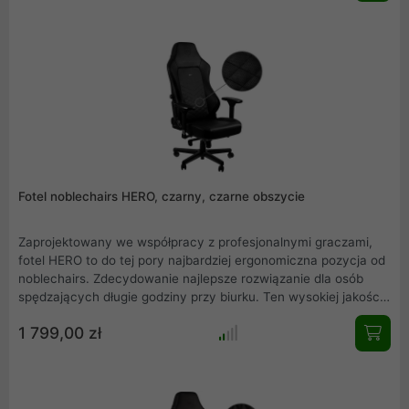
indywidualnych potrzeb. Ten model HERO to wersja czarna ze
skóry ekologicznej z czerwonym obszyciem (NBL-HRO-PU-
BPW).
Fotel noblechairs HERO, czarny, czarne obszycie
Zaprojektowany we współpracy z profesjonalnymi graczami,
fotel HERO to do tej pory najbardziej ergonomiczna pozycja od
noblechairs. Zdecydowanie najlepsze rozwiązanie dla osób
spędzających długie godziny przy biurku. Ten wysokiej jakości
fotel korzysta ze zintegrowanej technologii regulacji podparcia
1 799,00 zł
dla lędźwi dzięki czemu można go w pełni dostosować do
indywidualnych potrzeb. Ten model HERO to wersja czarna ze
skóry ekologicznej z czarnym obszyciem (NBL-HRO-PU-BLA).