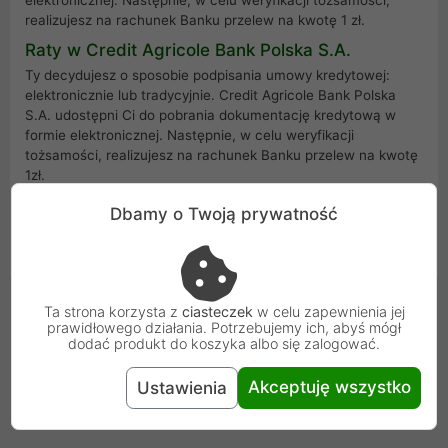
elektronicznej. Następnie, w celu weryfikacji tożsamości,
realizujesz na rachunek Banku przelew na kwotę 1 zł.
Raty w Credit Agricole Bank Polska S.A.
Ty decydujesz o sposobie podpisania umowy kredytowej:
elektronicznie lub tradycyjnie. Credit Agricole Bank Polska
S.A. udostępni Ci do pobrania dokumentację kredytową w
formie elektronicznej. Następnie, w celu weryfikacji
tożsamości, realizujesz na rachunek Banku przelew na kwotę
1zł.
Informacje prawne
Dbamy o Twoją prywatność
Częste pytania i więcej informacji
Ta strona korzysta z
ciasteczek
w celu zapewnienia jej
prawidłowego działania. Potrzebujemy ich, abyś mógł
dodać produkt do koszyka albo się zalogować.
Akceptuję wszystko
Ustawienia