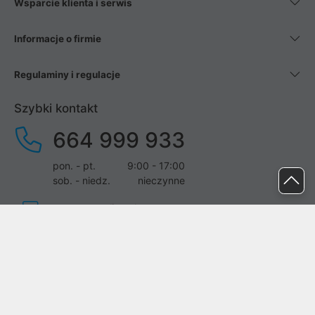
Wsparcie klienta i serwis
Informacje o firmie
Regulaminy i regulacje
Szybki kontakt
664 999 933
pon. - pt.
9:00 - 17:00
sob. - niedz.
nieczynne
pomoc@proline.pl
Dołącz do nas
Zgłoś błąd na stronie