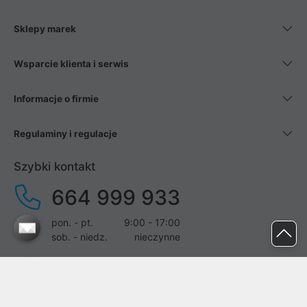
Sklepy marek
Wsparcie klienta i serwis
Informacje o firmie
Regulaminy i regulacje
Szybki kontakt
664 999 933
pon. - pt.
9:00 - 17:00
sob. - niedz.
nieczynne
pomoc@proline.pl
Dołącz do nas