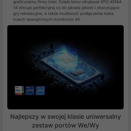
graficznemu firmy Intel. Dzięki temu ultrabook XPG XENIA
14 oferuje perfekcyjną co do piksela jakość i ekscytujące
gry rekreacyjne, a także możliwość podłączenia maks.
trzech zewnętrznych monitorów 4K.
Najlepszy w swojej klasie uniwersalny
zestaw portów We/Wy