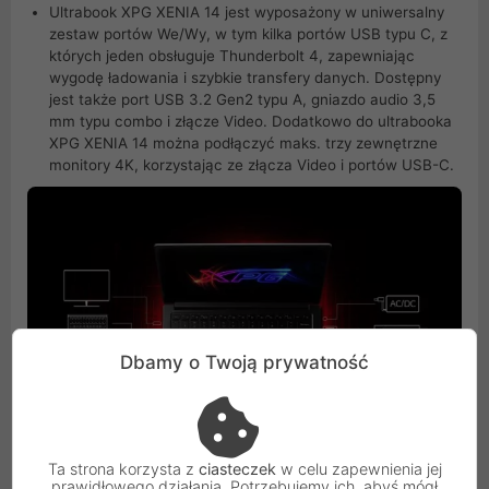
Ultrabook XPG XENIA 14 jest wyposażony w uniwersalny
zestaw portów We/Wy, w tym kilka portów USB typu C, z
których jeden obsługuje Thunderbolt 4, zapewniając
wygodę ładowania i szybkie transfery danych. Dostępny
jest także port USB 3.2 Gen2 typu A, gniazdo audio 3,5
mm typu combo i złącze Video. Dodatkowo do ultrabooka
XPG XENIA 14 można podłączyć maks. trzy zewnętrzne
monitory 4K, korzystając ze złącza Video i portów USB-C.
Dbamy o Twoją prywatność
Ta strona korzysta z
ciasteczek
w celu zapewnienia jej
prawidłowego działania. Potrzebujemy ich, abyś mógł