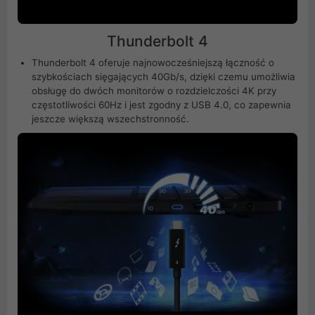
Thunderbolt 4
Thunderbolt 4 oferuje najnowocześniejszą łączność o
szybkościach sięgających 40Gb/s, dzięki czemu umożliwia
obsługę do dwóch monitorów o rozdzielczości 4K przy
częstotliwości 60Hz i jest zgodny z USB 4.0, co zapewnia
jeszcze większą wszechstronność.