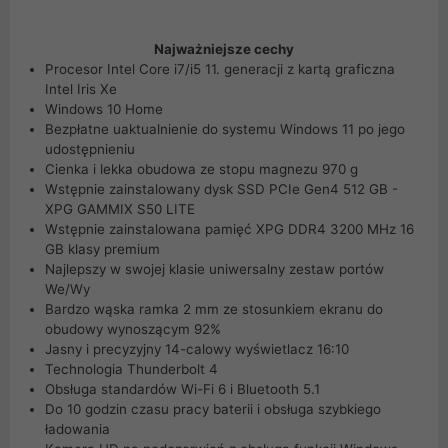
Najważniejsze cechy
Procesor Intel Core i7/i5 11. generacji z kartą graficzna
Intel Iris Xe
Windows 10 Home
Bezpłatne uaktualnienie do systemu Windows 11 po jego
udostępnieniu
Cienka i lekka obudowa ze stopu magnezu 970 g
Wstępnie zainstalowany dysk SSD PCIe Gen4 512 GB -
XPG GAMMIX S50 LITE
Wstępnie zainstalowana pamięć XPG DDR4 3200 MHz 16
GB klasy premium
Najlepszy w swojej klasie uniwersalny zestaw portów
We/Wy
Bardzo wąska ramka 2 mm ze stosunkiem ekranu do
obudowy wynoszącym 92%
Jasny i precyzyjny 14-calowy wyświetlacz 16:10
Technologia Thunderbolt 4
Obsługa standardów Wi-Fi 6 i Bluetooth 5.1
Do 10 godzin czasu pracy baterii i obsługa szybkiego
ładowania