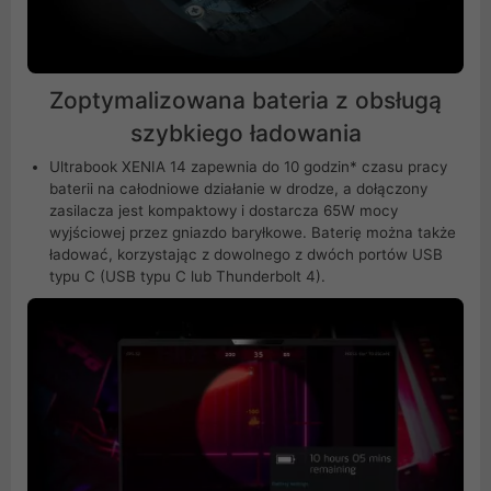
Zoptymalizowana bateria z obsługą
szybkiego ładowania
Ultrabook XENIA 14 zapewnia do 10 godzin* czasu pracy
baterii na całodniowe działanie w drodze, a dołączony
zasilacza jest kompaktowy i dostarcza 65W mocy
wyjściowej przez gniazdo baryłkowe. Baterię można także
ładować, korzystając z dowolnego z dwóch portów USB
typu C (USB typu C lub Thunderbolt 4).