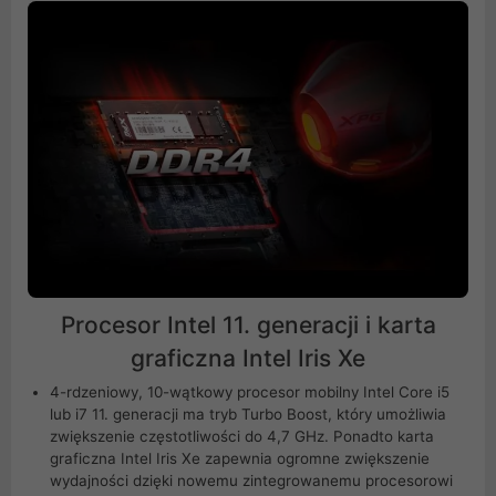
Procesor Intel 11. generacji i karta
graficzna Intel Iris Xe
4-rdzeniowy, 10-wątkowy procesor mobilny Intel Core i5
lub i7 11. generacji ma tryb Turbo Boost, który umożliwia
zwiększenie częstotliwości do 4,7 GHz. Ponadto karta
graficzna Intel Iris Xe zapewnia ogromne zwiększenie
wydajności dzięki nowemu zintegrowanemu procesorowi