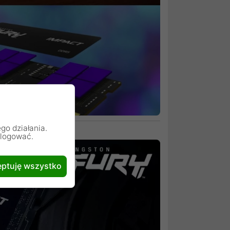
go działania.
alogować.
ptuję wszystko