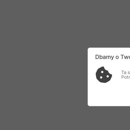
Dbamy o Two
Ta s
Pot