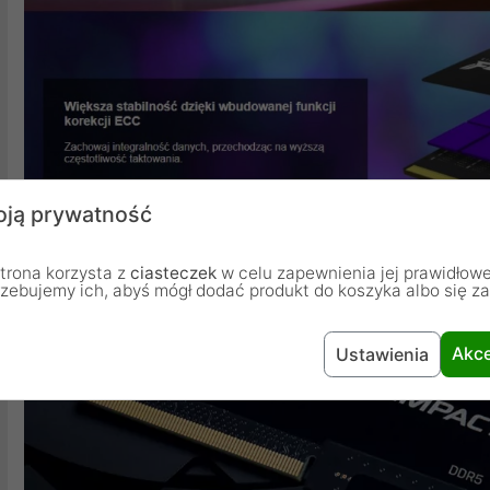
ją prywatność
trona korzysta z
ciasteczek
w celu zapewnienia jej prawidłowe
rzebujemy ich, abyś mógł dodać produkt do koszyka albo się z
Akce
Ustawienia