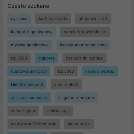
Często szukane
dysk ssd
karta nvidia rtx
obudowa lian li
komputer gamingowy
panele fotowoltaiczne
myszka gamingowa
klawiatura mechaniczna
rtx 5080
gigabyte
zasilacz do laptopa
obudowa aerocool
rtx 5060
kamera neotec
klimator onecool
amd rx 6600
zasilacze seasonic
kingston renegade
serwer qnap
zasilacz ups
wentylator 120mm argb
pasta arctic