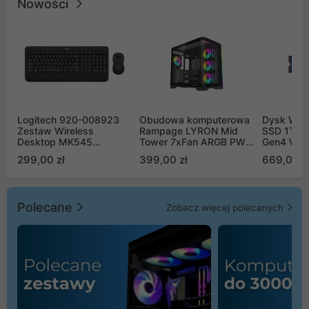
Nowości
Logitech 920-008923
Obudowa komputerowa
Dysk WD 
Zestaw Wireless
Rampage LYRON Mid
SSD 1TB 
Desktop MK545
Tower 7xFan ARGB PWM
Gen4 WD
Advanced
czarna
00CPE0
299,00 zł
399,00 zł
669,00 z
Polecane
Zobacz więcej polecanych