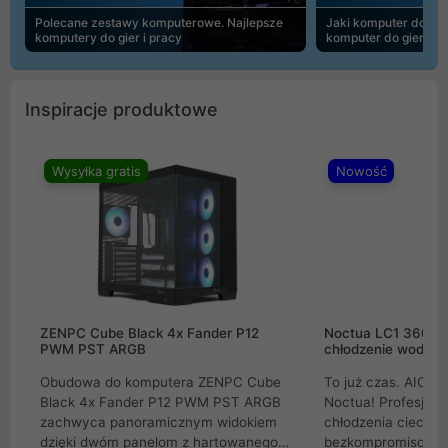
Polecane zestawy komputerowe. Najlepsze
Jaki komputer do 30
komputery do gier i pracy
komputer do gier | 
Inspiracje produktowe
Wysyłka gratis
Nowość
ZENPC Cube Black 4x Fander P12
Noctua LC1 360mm
PWM PST ARGB
chłodzenie wodne 
Obudowa do komputera ZENPC Cube
To już czas. AIO w
Black 4x Fander P12 PWM PST ARGB
Noctua! Profesjon
zachwyca panoramicznym widokiem
chłodzenia cieczą 
dzięki dwóm panelom z hartowanego
bezkompromisowe 