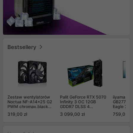
Bestsellery
Zestaw wentylatorów
Palit GeForce RTX 5070
iiyama G-
Noctua NF-A14x25 G2
Infinity 3 OC 12GB
GB2771QS
PWM chromax.black
GDDR7 DLSS 4
Eagle 27"
Sx2-PP Sterrox 140mm
(NE75070S19K9-
200Hz
319,00 zł
3 099,00 zł
759,00 zł
Push Pull (2szt)
GB2050S)