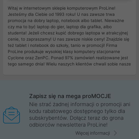
Witaj w internetowym sklepie komputerowym ProLine!
Jesteśmy dla Ciebie od 1993 roku! U nas zawsze trwa
promocja na dobry laptop, notebook albo tablet. Nieważne
czy ma to być laptop do gier, laptop dla grafika, albo
studenta! Jeżeli chcesz kupić dobrego laptopa w atrakcyjnej
cenie, to zapraszamy! U nas zawsze niskie ceny! Znajdzie się
też tablet i notebook do szkoły, tanio w promocji! Firma
ProLine produkuje wysokiej klasy komputery stacjonarne
Cyclone oraz ZenPC. Ponad 97% zamówień realizowane jest
tego samego dnia! Wielu naszych klientów chwali sobie nasze
myszki dla graczy i klawiatury mechaniczne. Posiadamy sieć
sklepów komputerowych na terenie kraju. W większości z
nich możesz odebrać zamówienie bez kosztów transportu.
Posiadamy sklep komputerowy w miastach takich jak
Wrocław, Poznań, Legnica, Katowice, Gliwice, Kalisz, Bytom,
Zapisz się na mega proMOCJE
Trzebnica, Opole. Szybka i profesjonalna obsługa!
Nie strać żadnej informacji o promocji ani
kodu rabatowego dostępnego tylko dla
ProLine to polska firma ze 100% polskim kapitałem. Działamy
subskrybentów. Dołącz teraz do grona
legalnie i płacimy podatki w naszym kraju! Posiadamy siedzibę
odbiorców newslettera ProLine!
główną w Mirkowie oraz salony na terenie kraju. Cała
komunikacja ze sklepem komputerowym ProLine jest
Więcej informacji
szyfrowana za pomocą technologii SSL. Nie sprzedajemy