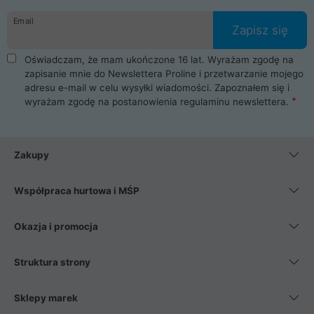
danych osobowych. Dlatego zakup notebooka albo laptopa w
Email
ProLine to czysta przyjemność i pełne bezpieczeństwo.
Zapisz się
Zaopatrzysz się u nas w akcesoria i części komputerowe
takie jak procesory, karty graficzne, płyty główne, pamięci,
Oświadczam, że mam ukończone 16 lat. Wyrażam zgodę na
dyski SSD, M.2 oraz HDD. Nasi pracownicy pomogą Ci wybrać
zapisanie mnie do Newslettera Proline i przetwarzanie mojego
najlepszy zasilacz komputerowy oraz obudowę do komputera.
adresu e-mail w celu wysyłki wiadomości. Zapoznałem się i
Poza komputerami mamy również najlepsze na rynku
wyrażam zgodę na postanowienia
regulaminu newslettera
.
Smartfony takich producentów jak Xiaomi, Apple, Samsung i
Huawei. Jeżeli chcesz, aby Twój komputer pracował cicho,
posiadamy szeroką gamę chłodzenia procesora, oraz ciche
wentylatory. Na koniec mając już to wszystko, możesz
Zakupy
wybrać idealny fotel gamingowy.
Współpraca hurtowa i MŚP
Okazja i promocja
Struktura strony
Sklepy marek