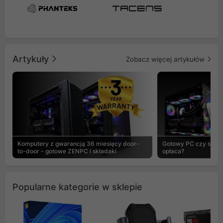
Artykuły
Zobacz więcej artykułów
Komputery z gwarancją 36 miesięcy door-
Gotowy PC czy skład
to-door - gotowe ZENPC i składaki
opłaca?
Popularne kategorie w sklepie