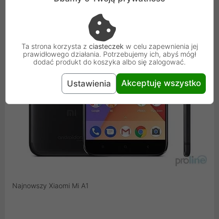
Ta strona korzysta z
ciasteczek
w celu zapewnienia jej
prawidłowego działania. Potrzebujemy ich, abyś mógł
dodać produkt do koszyka albo się zalogować.
Akceptuję wszystko
Ustawienia
Najnowszy Xiaomi Mi A1