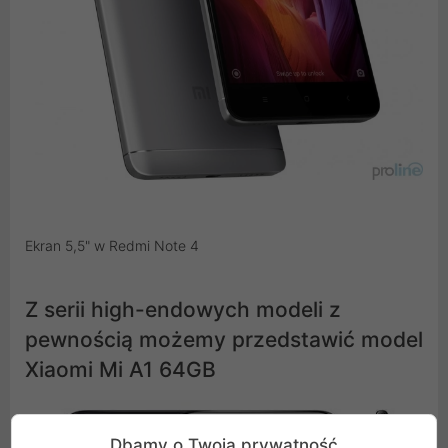
Ekran 5,5" w Redmi Note 4
Z serii high-endowych modeli z
pewnością możemy przedstawić model
Xiaomi Mi A1 64GB
Dbamy o Twoją prywatność