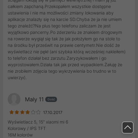
całkiem zapchaną.Przekopałem wszystkie dostępne
ustawienia i nie ma możliwości zmiany lokowania aby
aplikacje znalazły się na karcie SD.Chyba że ja nie umiem
tego znaleźć?Na plus tego telefonu zaliczam że jest
wyjątkowo pancerny.Po zderzeniu ze znakiem drogowym
na rowerze wygiął się tak że jak położyłem go na stole to
na środku był prześwit na prawie centymetr.Nie dość że
wyświetlacz nie pękł (ani szybka którą wcześniej nakleiłem)
to telefon działał bez zarzutu.Zaryzykowałem i go
wyprostowałem.Działa tak jak przed wypadkiem.Żałuję że
nie zrobiłem zdjęcia tego wykrzywienia bo trudno w to
uwierzyć.
Maly 11
Gość
17.10.2017
Wyświetlacz 5, 15" xiaomi mi 6
Kolorowy / IPS TFT
16M kolorów