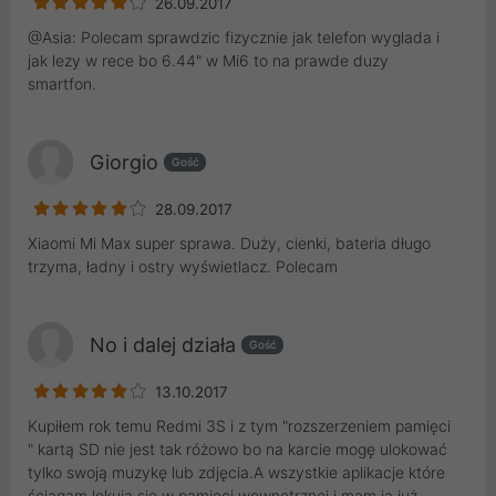
26.09.2017
@Asia: Polecam sprawdzic fizycznie jak telefon wyglada i
jak lezy w rece bo 6.44" w Mi6 to na prawde duzy
smartfon.
Giorgio
Gość
28.09.2017
Xiaomi Mi Max super sprawa. Duży, cienki, bateria długo
trzyma, ładny i ostry wyświetlacz. Polecam
No i dalej działa
Gość
13.10.2017
Kupiłem rok temu Redmi 3S i z tym "rozszerzeniem pamięci
" kartą SD nie jest tak różowo bo na karcie mogę ulokować
tylko swoją muzykę lub zdjęcia.A wszystkie aplikacje które
ściągam lokują się w pamięci wewnętrznej i mam ją już