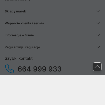
Sklepy marek
Wsparcie klienta i serwis
Informacje o firmie
Regulaminy i regulacje
Szybki kontakt
664 999 933
pon. - pt.
9:00 - 17:00
sob. - niedz.
nieczynne
pomoc@proline.pl
Dołącz do nas