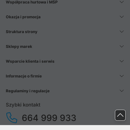
Współpraca hurtowa i MŚP
Okazja i promocja
Struktura strony
Sklepy marek
Wsparcie klienta i serwis
Informacje o firmie
Regulaminy i regulacje
Szybki kontakt
664 999 933
pon. - pt.
9:00 - 17:00