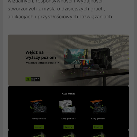
wizualnych, responsywności i wydajności,
stworzonych z myślą o dzisiejszych grach,
aplikacjach i przyszłościowych rozwiązaniach.