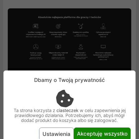
Dbamy o Twoją prywatność
Ta strona korzysta z
ciasteczek
w celu zapewnienia jej
prawidłowego działania. Potrzebujemy ich, abyś mógł
dodać produkt do koszyka albo się zalogować.
Akceptuję wszystko
Ustawienia