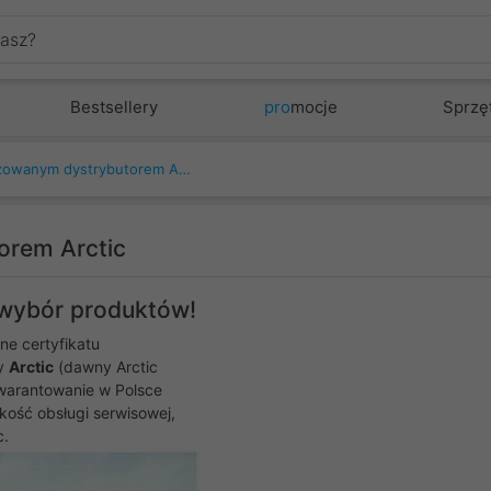
Bestsellery
pro
mocje
Sprzę
ProLine autoryzowanym dystrybutorem Arctic
orem Arctic
 wybór produktów!
ne certyfikatu
my
Arctic
(dawny Arctic
gwarantowanie w Polsce
kość obsługi serwisowej,
c.