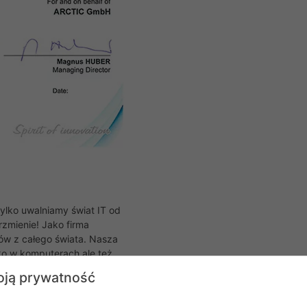
tylko uwalniamy świat IT od
rzmienie! Jako firma
ów z całego świata. Nasza
lko w komputerach ale też
ako agencja producencka
ją prywatność
ty z takich obszarów jak
1 roku zainicjowaliśmy