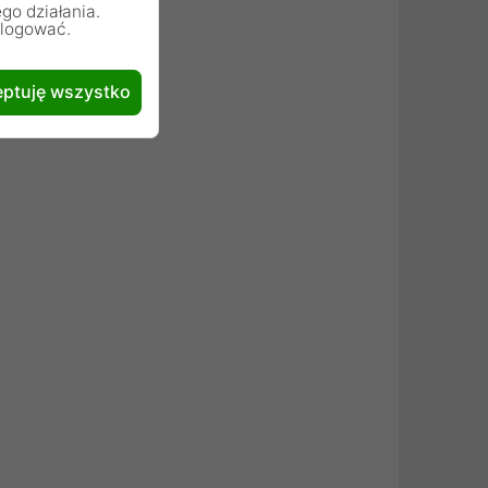
go działania.
alogować.
ptuję wszystko