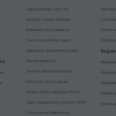
Częste pytania, czyli FAQ
Dlaczego
Sposoby i koszty dostawy
Certyfika
Kalkulator mocy zasilacza
Kariera w
Zwrot lub wymiana towaru
Instrukcj
Zgłoszenie uszkodzenia towaru
Regula
Warunki gwarancji
ony
Regulami
Terminy reklamacji dostawy
rie
Regulami
Instrukcja odbioru paczki
ów
Regulami
Punkty zbiorki odpadów PSZOK
Polityka 
Zgłoś niebezpieczny produkt, GPSR
Koszty g
Zużyty sprzęt elektryczny