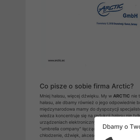
Co pisze o sobie firma Arctic?
Mniej hałasu, więcej dźwięku. My w
ARCTIC
nie 
hałasu, ale dbamy również o jego odpowiednie b
międzynarodowa mamy do dyspozycji specjalist
wiedza koncentruje się na redukcji hałasu nie ty
urządzeniach elektronicznych.
ARCTIC
działa j
Dbamy o Two
"umbrella company" łącząc w sobie różne produk
chłodzenie, dźwięk, akcesoria i zasilanie. W 200