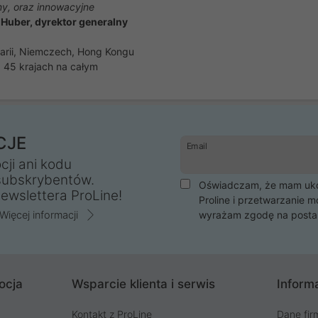
y, oraz innowacyjne
Huber, dyrektor generalny
carii, Niemczech, Hong Kongu
 45 krajach na całym
CJE
Email
cji ani kodu
subskrybentów.
Oświadczam, że mam ukoń
ewslettera ProLine!
Proline i przetwarzanie m
Więcej informacji
wyrażam zgodę na posta
ocja
Wsparcie klienta i serwis
Informa
Kontakt z ProLine
Dane fir