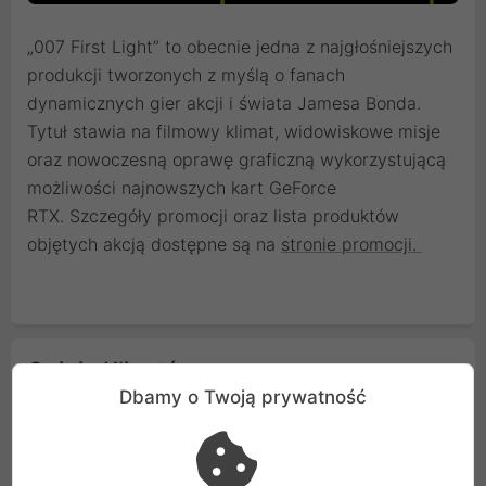
„007 First Light” to obecnie jedna z najgłośniejszych
produkcji tworzonych z myślą o fanach
dynamicznych gier akcji i świata Jamesa Bonda.
Tytuł stawia na filmowy klimat, widowiskowe misje
oraz nowoczesną oprawę graficzną wykorzystującą
możliwości najnowszych kart GeForce
RTX. Szczegóły promocji oraz lista produktów
objętych akcją dostępne są na
stronie promocji.
Opinie Klientów
Dbamy o Twoją prywatność
Podoba się ci artykuł?
Dodaj pierwszą opinię: Promocja NVIDIA GeForce
RTX 50 z grą „007 First Light” została przedłużona!