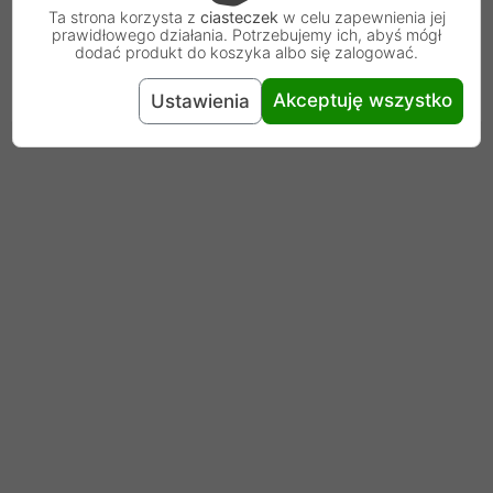
Ta strona korzysta z
ciasteczek
w celu zapewnienia jej
prawidłowego działania. Potrzebujemy ich, abyś mógł
Dodaj pierwszą opinię...
dodać produkt do koszyka albo się zalogować.
Akceptuję wszystko
Ustawienia