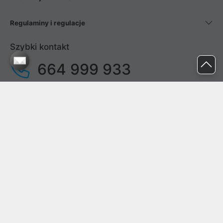
Regulaminy i regulacje
Szybki kontakt
664 999 933
pon. - pt.
9:00 - 17:00
sob. - niedz.
nieczynne
pomoc@proline.pl
Dołącz do nas
Zgłoś błąd na stronie
Proline SA z siedzibą w Mirkowie (55-095), przy ul. Brzozowej 5,
wpisana do rejestru przedsiębiorców Krajowego Rejestru Sądowego
przez Sąd Rejonowy dla Wrocławia-Fabrycznej we Wrocławiu, VI