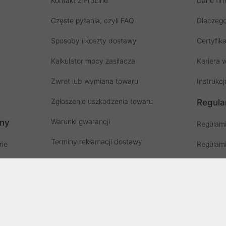
Kontakt z ProLine
Dane fir
Częste pytania, czyli FAQ
Dlaczego
Sposoby i koszty dostawy
Certyfika
Kalkulator mocy zasilacza
Kariera w
Zwrot lub wymiana towaru
Instrukcj
Zgłoszenie uszkodzenia towaru
Regula
Warunki gwarancji
ony
Regulami
Terminy reklamacji dostawy
rie
Regulami
Instrukcja odbioru paczki
ów
Regulami
Punkty zbiorki odpadów PSZOK
Polityka 
Zgłoś niebezpieczny produkt, GPSR
Koszty g
Zużyty sprzęt elektryczny