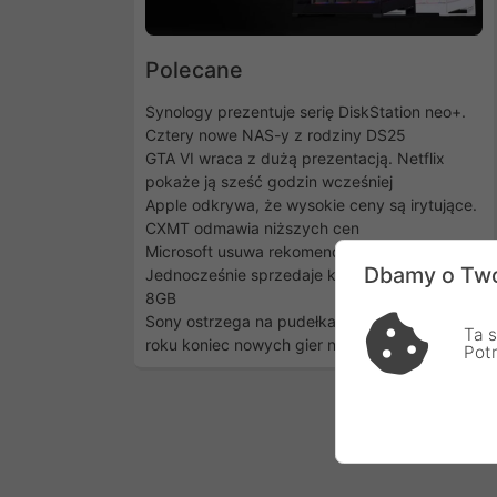
Polecane
Synology prezentuje serię DiskStation neo+.
Cztery nowe NAS-y z rodziny DS25
GTA VI wraca z dużą prezentacją. Netflix
pokaże ją sześć godzin wcześniej
Apple odkrywa, że wysokie ceny są irytujące.
CXMT odmawia niższych cen
Microsoft usuwa rekomendacje 32GB RAM.
Dbamy o Two
Jednocześnie sprzedaje komputery Surface z
8GB
Sony ostrzega na pudełkach PS5: od 2028
Ta s
roku koniec nowych gier na płytach
Pot