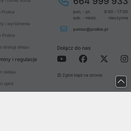
664 999 933
my i numer konta
pon. - pt.
9:00 - 17:00
 Proline
sob. - niedz.
nieczynne
ty i wyróżnienia
pomoc@proline.pl
 Proline
a obsługi sklepu
Dołącz do nas
miny i regulacje
n sklepu
Zgłoś błąd na stronie
n opinii
n newslettera
prywatności i cookies
osp. odpadami