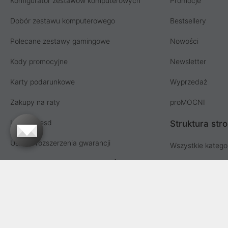
Konfigurator zestawów komputerowych
Promocje
Dobór zestawu komputerowego
Bestsellery
Polecane zestawy gamingowe
Nowości
Kody promocyjne
Newsletter
Karty podarunkowe
Wyprzedaż
Zakupy na raty
proMOCNI
Licencja esd
Struktura str
Usługi i rozszerzenia gwarancji
Wszystkie katego
Współpraca hurtowa i MŚP
Lista producent
Sprzedaż hurtowa
Oferta dla firm i instytucji
Przetargi i zamówienia publiczne