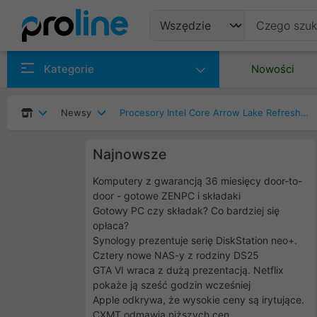
Produkty
Kategorie
Nowości
Producenci
Newsy
Procesory Intel Core Arrow Lake Refresh coraz bliżej!
Kategorie
Najnowsze
Komputery z gwarancją 36 miesięcy door-to-
door - gotowe ZENPC i składaki
Gotowy PC czy składak? Co bardziej się
opłaca?
Synology prezentuje serię DiskStation neo+.
Cztery nowe NAS-y z rodziny DS25
GTA VI wraca z dużą prezentacją. Netflix
pokaże ją sześć godzin wcześniej
Apple odkrywa, że wysokie ceny są irytujące.
CXMT odmawia niższych cen