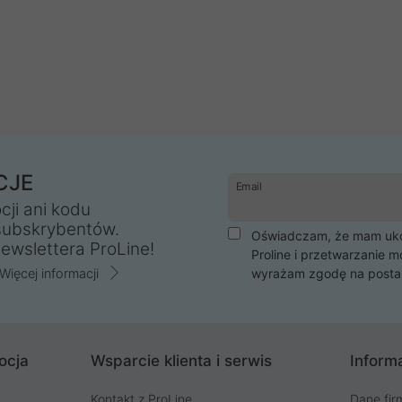
CJE
Email
cji ani kodu
subskrybentów.
Oświadczam, że mam ukoń
ewslettera ProLine!
Proline i przetwarzanie m
Więcej informacji
wyrażam zgodę na posta
ocja
Wsparcie klienta i serwis
Informa
Kontakt z ProLine
Dane fir