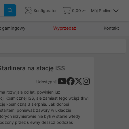
Konfigurator
0,00 zł
Mój Proline
t gamingowy
Wyprzedaż
Kontakt
arlinera na stację ISS
Udostępnij:
a rozwijała od lat, powinien już
 Kosmicznej ISS, ale zamiast tego wciąż tkwi
cję kosmiczną 3 sierpnia. Jak donosi
d startem, ponieważ zawory w układzie
rych inżynierowie nie byli w stanie wtedy
zkodzony przez ulewny deszcz podczas