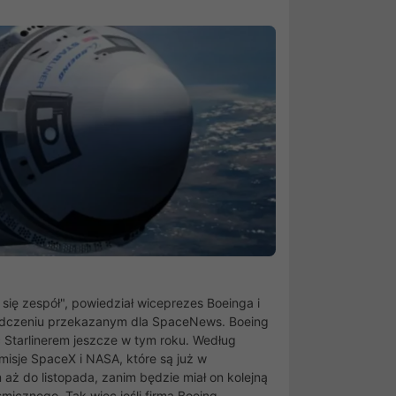
się zespół", powiedział wiceprezes Boeinga i
iadczeniu przekazanym dla SpaceNews. Boeing
ć Starlinerem jeszcze w tym roku. Według
misje SpaceX i NASA, które są już w
ż do listopada, zanim będzie miał on kolejną
icznego. Tak więc jeśli firma Boeing