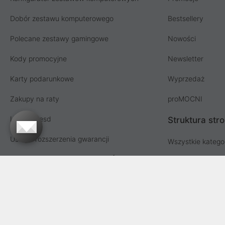
Dobór zestawu komputerowego
Bestsellery
Polecane zestawy gamingowe
Nowości
Kody promocyjne
Newsletter
Karty podarunkowe
Wyprzedaż
Zakupy na raty
proMOCNI
Licencja esd
Struktura str
Usługi i rozszerzenia gwarancji
Wszystkie katego
Współpraca hurtowa i MŚP
Lista producent
Sprzedaż hurtowa
Oferta dla firm i instytucji
Przetargi i zamówienia publiczne