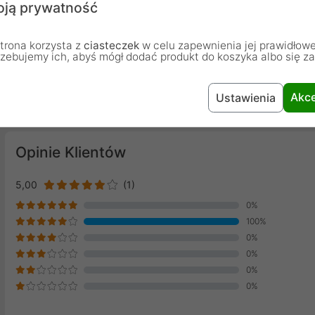
ją prywatność
trona korzysta z
ciasteczek
w celu zapewnienia jej prawidłowe
rzebujemy ich, abyś mógł dodać produkt do koszyka albo się z
Akce
Ustawienia
Opinie Klientów
5,00
(1)
0%
100%
0%
0%
0%
0%