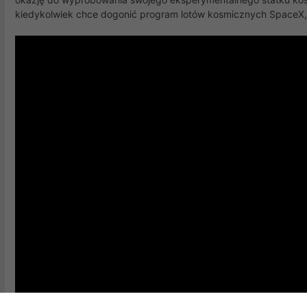
kiedykolwiek chce dogonić program lotów kosmicznych SpaceX, 