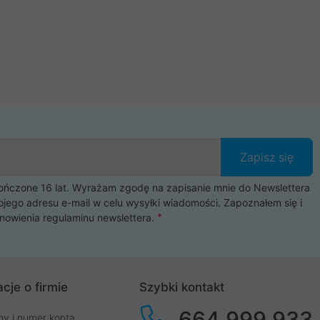
Zapisz się
czone 16 lat. Wyrażam zgodę na zapisanie mnie do Newslettera
ojego adresu e-mail w celu wysyłki wiadomości. Zapoznałem się i
nowienia
regulaminu newslettera
.
cje o firmie
Szybki kontakt
664 999 933
my i numer konta