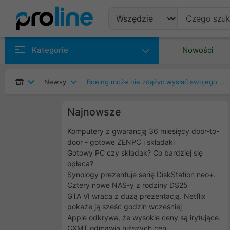
Produkty
Kategorie
Nowości
Producenci
Newsy
Boeing może nie zdążyć wysłać swojego Starlinera na stację ISS
Kategorie
Najnowsze
Komputery z gwarancją 36 miesięcy door-to-
door - gotowe ZENPC i składaki
Gotowy PC czy składak? Co bardziej się
opłaca?
Synology prezentuje serię DiskStation neo+.
Cztery nowe NAS-y z rodziny DS25
GTA VI wraca z dużą prezentacją. Netflix
pokaże ją sześć godzin wcześniej
Apple odkrywa, że wysokie ceny są irytujące.
CXMT odmawia niższych cen