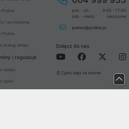
pon. - pt.
9:00 - 17:00
 Proline
sob. - niedz.
nieczynne
ty i wyróżnienia
pomoc@proline.pl
 Proline
a obsługi sklepu
Dołącz do nas
miny i regulacje
n sklepu
Zgłoś błąd na stronie
n opinii
n newslettera
prywatności i cookies
osp. odpadami