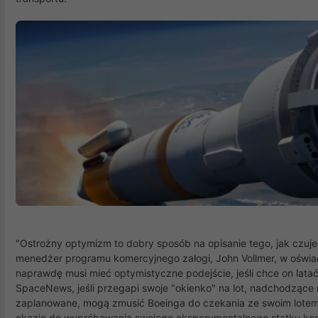
"Ostrożny optymizm to dobry sposób na opisanie tego, jak czuje 
menedżer programu komercyjnego załogi, John Vollmer, w ośw
naprawdę musi mieć optymistyczne podejście, jeśli chce on lata
SpaceNews, jeśli przegapi swoje "okienko" na lot, nadchodzące 
zaplanowane, mogą zmusić Boeinga do czekania ze swoim lotem a
okazję do wypróbowania swojego eksperymentalnego statku kosm