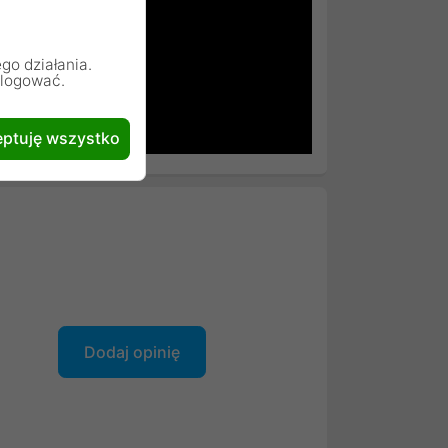
go działania.
alogować.
ptuję wszystko
Dodaj opinię