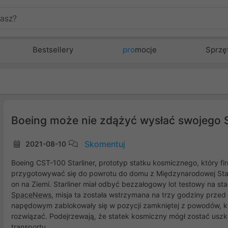
Bestsellery
pro
mocje
Sprzę
Boeing może nie zdążyć wysłać swojego St
Skomentuj
2021-08-10
Boeing CST-100 Starliner, prototyp statku kosmicznego, który firm
przygotowywać się do powrotu do domu z Międzynarodowej Stacji
on na Ziemi. Starliner miał odbyć bezzałogowy lot testowy na sta
SpaceNews
, misja ta została wstrzymana na trzy godziny prze
napędowym zablokowały się w pozycji zamkniętej z powodów, któ
rozwiązać. Podejrzewają, że statek kosmiczny mógł zostać us
transportu.