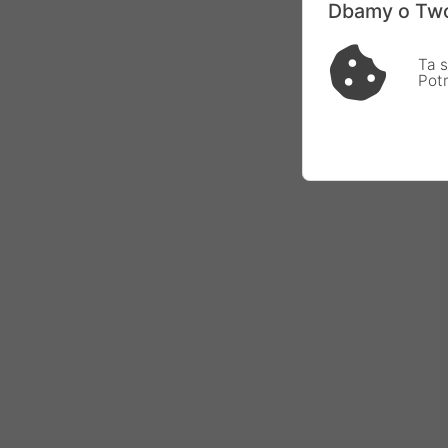
Dbamy o Two
Ta s
Pot