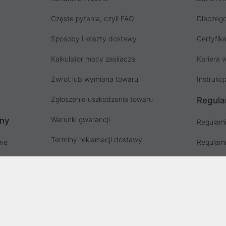
Częste pytania, czyli FAQ
Dlaczego
Sposoby i koszty dostawy
Certyfika
Kalkulator mocy zasilacza
Kariera w
Zwrot lub wymiana towaru
Instrukcj
Zgłoszenie uszkodzenia towaru
Regula
Warunki gwarancji
ony
Regulami
Terminy reklamacji dostawy
rie
Regulami
Instrukcja odbioru paczki
ów
Regulami
Punkty zbiorki odpadów PSZOK
Polityka 
Zgłoś niebezpieczny produkt, GPSR
Koszty g
Zużyty sprzęt elektryczny