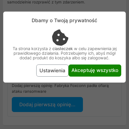
samodzielnie rozprawić z tym zdarzeniem.
Foxconn Mexico już wcześniej, bo w 2020 roku został
zaatakowany przy użyciu ransomware. System komputerowe
Dbamy o Twoją prywatność
w Ciudad Juárez padły ofiarą oprogramowania
DoppelPaymer, a żądaniem hakerów był wtedy okup
wynoszący aż 34 miliony dolarów z płatnością w postaci
Bitcoin.
Ta strona korzysta z
ciasteczek
w celu zapewnienia jej
prawidłowego działania. Potrzebujemy ich, abyś mógł
dodać produkt do koszyka albo się zalogować.
Opinie Klientów
Akceptuję wszystko
Ustawienia
Podoba się ci artykuł?
Dodaj pierwszą opinię: Fabryka Foxconn padła ofiarą
ataku ransomware
Dodaj pierwszą opinię...