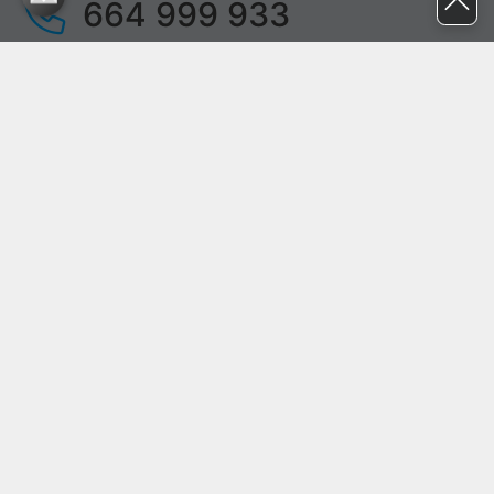
664 999 933
pon. - pt.
9:00 - 17:00
sob. - niedz.
nieczynne
pomoc@proline.pl
Dołącz do nas
Zgłoś błąd na stronie
Proline SA z siedzibą w Mirkowie (55-095), przy ul. Brzozowej 5,
wpisana do rejestru przedsiębiorców Krajowego Rejestru Sądowego
przez Sąd Rejonowy dla Wrocławia-Fabrycznej we Wrocławiu, VI
Wydział Gospodarczy Krajowego Rejestru Sądowego pod nr KRS:
0000282071, NIP: 8951898022, REGON: 020482041, BDO:
000437899. Kapitał zakładowy Spółki wynosi 500000,00 zł i został
on opłacony w całości.
© proline 1996 - 2026. Wszelkie prawa zastrzeżone.