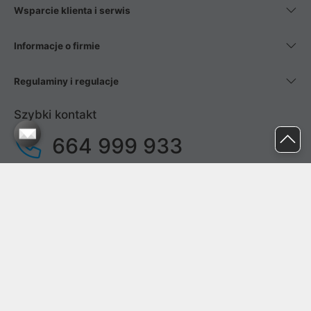
Wsparcie klienta i serwis
Informacje o firmie
Regulaminy i regulacje
Szybki kontakt
664 999 933
pon. - pt.
9:00 - 17:00
sob. - niedz.
nieczynne
pomoc@proline.pl
Dołącz do nas
Zgłoś błąd na stronie