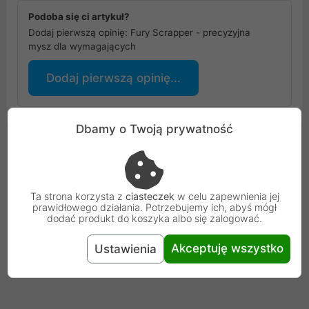
Podoba się ci artykuł?
Dodaj pierwszą opinię: Fury Scrapper - precyzyjna
mysz dla wymagających
Dodaj pierwszą opinię...
Dbamy o Twoją prywatność
Ta strona korzysta z
ciasteczek
w celu zapewnienia jej
prawidłowego działania. Potrzebujemy ich, abyś mógł
dodać produkt do koszyka albo się zalogować.
Akceptuję wszystko
Ustawienia