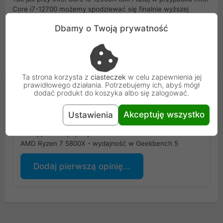
Core i7-12700 możemy spodziewać się finalnie wyższej
wydajności. Wpływ na to będzie mieć oczywiście finalna
Dbamy o Twoją prywatność
wersja procesora jak i również fakt, że benchamrki póki co
mają problem z prawidłowym wykorzystaniem rdzeni w
nowych jednostkach Alder Lake opartych na rdzeniach
Goldencove i Gracemont
Ta strona korzysta z
ciasteczek
w celu zapewnienia jej
prawidłowego działania. Potrzebujemy ich, abyś mógł
Opinie Klientów
dodać produkt do koszyka albo się zalogować.
Akceptuję wszystko
Ustawienia
Podoba się ci artykuł?
Dodaj pierwszą opinię: Intel Alder Lake i7-12700 vs
AMD Ryzen 7 5800X - wydajność w Geekbench 5
Dodaj pierwszą opinię...