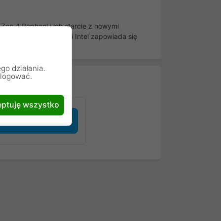
Zen 4 Raphael i ich starcie z nowymi
dzy procesorami AMD i Intel zapowiada się
go działania.
alogować.
ptuję wszystko
pierwszą opinię...