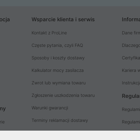
ocja
Wsparcie klienta i serwis
Informa
Kontakt z ProLine
Dane fir
Częste pytania, czyli FAQ
Dlaczego
Sposoby i koszty dostawy
Certyfika
Kalkulator mocy zasilacza
Kariera w
Zwrot lub wymiana towaru
Instrukcj
Zgłoszenie uszkodzenia towaru
Regula
Warunki gwarancji
ony
Regulami
Terminy reklamacji dostawy
rie
Regulami
Instrukcja odbioru paczki
ów
Regulami