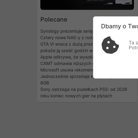
Polecane
Dbamy o Two
Synology prezentuje serię DiskStation neo+.
Cztery nowe NAS-y z rodziny DS25
Ta s
GTA VI wraca z dużą prezentacją. Netflix
Pot
pokaże ją sześć godzin wcześniej
Apple odkrywa, że wysokie ceny są irytujące.
CXMT odmawia niższych cen
Microsoft usuwa rekomendacje 32GB RAM.
Jednocześnie sprzedaje komputery Surface z
8GB
Sony ostrzega na pudełkach PS5: od 2028
roku koniec nowych gier na płytach