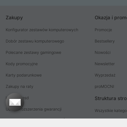
Zakupy
Okazja i prom
Konfigurator zestawów komputerowych
Promocje
Dobór zestawu komputerowego
Bestsellery
Polecane zestawy gamingowe
Nowości
Kody promocyjne
Newsletter
Karty podarunkowe
Wyprzedaż
Zakupy na raty
proMOCNI
Licencja esd
Struktura str
Usługi i rozszerzenia gwarancji
Wszystkie katego
Współpraca hurtowa i MŚP
Lista producent