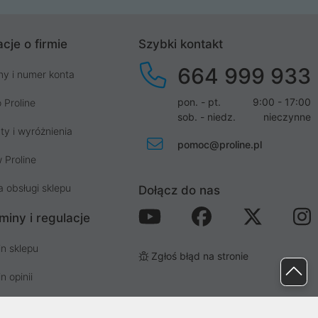
cje o firmie
Szybki kontakt
664 999 933
my i numer konta
pon. - pt.
9:00 - 17:00
 Proline
sob. - niedz.
nieczynne
ty i wyróżnienia
pomoc@proline.pl
 Proline
a obsługi sklepu
Dołącz do nas
miny i regulacje
n sklepu
Zgłoś błąd na stronie
n opinii
n newslettera