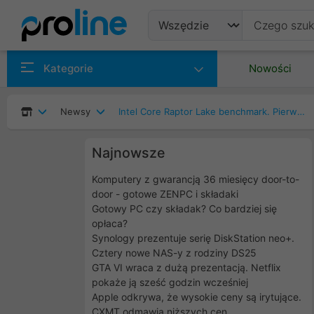
Produkty
Kategorie
Nowości
Producenci
Newsy
Intel Core Raptor Lake benchmark. Pierwsze przecieki wydajności
Kategorie
Najnowsze
Komputery z gwarancją 36 miesięcy door-to-
door - gotowe ZENPC i składaki
Gotowy PC czy składak? Co bardziej się
opłaca?
Synology prezentuje serię DiskStation neo+.
Cztery nowe NAS-y z rodziny DS25
GTA VI wraca z dużą prezentacją. Netflix
pokaże ją sześć godzin wcześniej
Apple odkrywa, że wysokie ceny są irytujące.
CXMT odmawia niższych cen