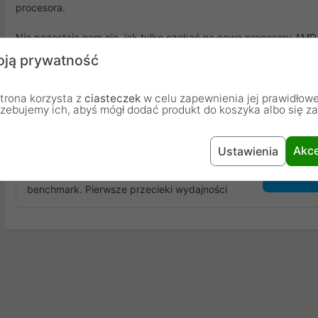
procesora.
Nie pozostaje nam nic, jak tylko czekać na nowe procesory AMD 
procesorami Intel Core Raptor Lake. Rywalizacja na rynku pomię
ją prywatność
wyjątkowo ciekawie.
trona korzysta z
ciasteczek
w celu zapewnienia jej prawidłowe
rzebujemy ich, abyś mógł dodać produkt do koszyka albo się z
Opinie Klientów
Akce
Ustawienia
Podoba się ci artykuł?
Dodaj 
Dodaj pierwszą opinię: Intel Core Raptor Lake
benchmark. Pierwsze przecieki wydajności