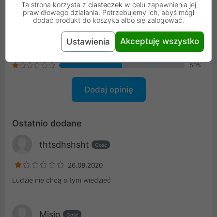
Ta strona korzysta z
ciasteczek
w celu zapewnienia jej
50%
prawidłowego działania. Potrzebujemy ich, abyś mógł
dodać produkt do koszyka albo się zalogować.
0%
0%
Akceptuję wszystko
Ustawienia
0%
0%
50%
Dodaj opinię
Ostatnio dodane
thtsdhshsht
Gość
26.08.2020
Ludzie nie chcą o tym wiedzieć
Misio
Gość