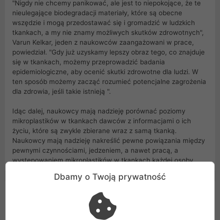
"Nigdy nie chcemy panikować, ale jest to niepokojące, że te
nieulegające biodegradacji materiały, które są obecne
wszędzie i mogą przedostawać się i gromadzić w ludzkich
tkankach, a my nie znamy możliwych skutków zdrowotnych",
Varun Kelkar, jeden z naukowców zaangażowani w prace,
powiedział. "Gdy już uzyskamy lepszy obraz tego, co znajduje
się w tkankach, możemy przeprowadzić badania
epidemiologiczne, aby ocenić skutki zdrowotne dla ludzi. W
ten sposób możemy zacząć rozumieć potencjalne zagrożenia
dla zdrowia, jeśli takie istnieją ".
Idąc dalej, naukowcy mają nadzieję porównać poziomy
mikroplastików w tkankach dawców z informacjami o ich
życiu, które są zwykle zbierane wraz z samą tkanką.
Naukowcy mają nadzieję nakreślić pewne powiązania między
pewnymi czynnościami, jedzeniem, a nawet pracą, a
występowaniem mikroplastików w tkankach każdej osoby.
Dbamy o Twoją prywatność
Opinie Klientów
3,50
(2)