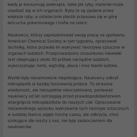
kiedy je konsumują zwierzęta, takie jak ryby, materiał może
osadzać się w ich organach. Ryby te są zjadane przez
większe ryby, a ostatecznie plastik przesuwa się w górę
łańcucha pokarmowego i trafia na talerz.
Naukowcy, którzy zaprezentowali swoją pracę na spotkaniu
American Chemical Society w tym tygodniu, opracowali
technikę, która pozwala im wykrywać tworzywa sztuczne w
organach ludzkich. Przeprowadzono stosunkowo niewielki
test obejmujący około 50 próbek narządów ludzkich,
wykorzystując nerki, wątrobę, płuca i inne tkanki ludzkie.
Wyniki były niesamowicie niepokojące. Naukowcy odkryli
mikroplastik w każdej testowanej próbce. To straszna
wiadomość, ale niezupełnie nieoczekiwana, ponieważ
naukowcy od lat ostrzegają przed prawdopodobieństwem
wtargnięcia mikroplastików do naszych ciał. Opracowanie
niezawodnego sposobu wykrywania tych tworzyw sztucznych
w ludzkiej tkance zajęło trochę czasu, ale odkrycia, choć
szokujące dla reszty z nas, nie były zaskoczeniem dla
naukowców.