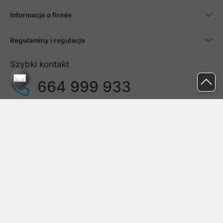
Informacje o firmie
Regulaminy i regulacje
Szybki kontakt
664 999 933
pon. - pt.
9:00 - 17:00
sob. - niedz.
nieczynne
pomoc@proline.pl
Dołącz do nas
Zgłoś błąd na stronie
Proline SA z siedzibą w Mirkowie (55-095), przy ul. Brzozowej 5,