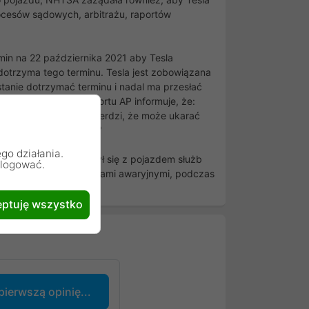
ocesów sądowych, arbitrażu, raportów
in na 22 października 2021 aby Tesla
e dotrzyma tego terminu. Tesla jest zobowiązana
tanie dotrzymać terminu i nadal ma przesłać
k w swoim opisie raportu AP informuje, że:
edłużenie. Agencja twierdzi, że może ukarać
 do tego nie zastosuje"
go działania.
na pojazd Tesli zderzył się z pojazdem służb
alogować.
ego z włączonymi światłami awaryjnymi, podczas
ptuję wszystko
pierwszą opinię...