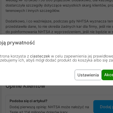
dostarczyła szczegóły dotyczące wszystkich skarg klientów, pr
terenowych i innych szczegółów.
Dodatkowo, i co ważniejsze, podczas gdy NHTSA wyznacza term
przedstawiła dane, to nie określa żadnych kar dla firmy, jeśli ni
do poinformowania NHTSA z wyprzedzeniem, jeśli nie będzie w s
wszystkie dane, jakie będzie mogła na daną chwilę wysłać. Jedna
ją prywatność
"Tesla musi odpowiedzieć do 22 października lub poprosić o prz
Teslę grzywną w wysokości ponad 114 milionów dolarów, jeśli się
trona korzysta z
ciasteczek
w celu zapewnienia jej prawidłowe
Na domiar złego, w Orlando na Florydzie w zeszły weekend kolej
rzebujemy ich, abyś mógł dodać produkt do koszyka albo się z
ratowniczych. Tesla zderzyła się z pojazdem policjanta stanow
gdy oficer pomagał innemu użytkownikowi na drodze.
Akce
Ustawienia
Opinie Klientów
Podoba się ci artykuł?
Dodaj 
Dodaj pierwszą opinię: NHTSA może nałożyć na
Teslę aż 114 milionów dolarów kary