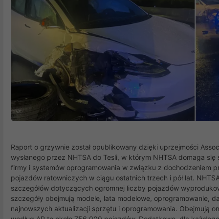
Raport o grzywnie został opublikowany dzięki uprzejmości Associ
wysłanego przez NHTSA do Tesli, w którym NHTSA domaga się s
firmy i systemów oprogramowania w związku z dochodzeniem pr
pojazdów ratowniczych w ciągu ostatnich trzech i pół lat. NHTSA 
szczegółów dotyczących ogromnej liczby pojazdów wyprodukowa
szczegóły obejmują modele, lata modelowe, oprogramowanie, dat
najnowszych aktualizacji sprzętu i oprogramowania. Obejmują one
według AP to około 756 000 pojazdów. Dodatkowo, dla każdego