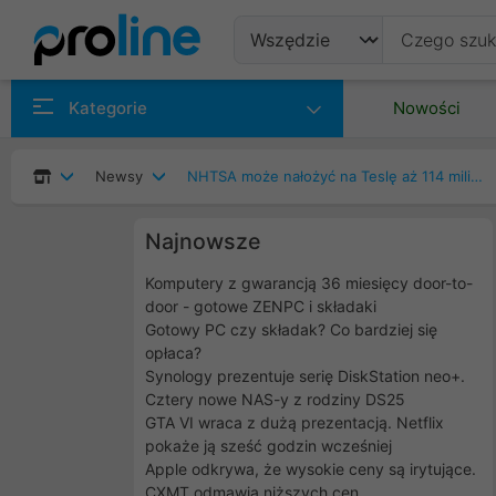
Produkty
Kategorie
Nowości
Producenci
Newsy
NHTSA może nałożyć na Teslę aż 114 milionów dolarów kary
Kategorie
Najnowsze
Komputery z gwarancją 36 miesięcy door-to-
door - gotowe ZENPC i składaki
Gotowy PC czy składak? Co bardziej się
opłaca?
Synology prezentuje serię DiskStation neo+.
Cztery nowe NAS-y z rodziny DS25
GTA VI wraca z dużą prezentacją. Netflix
pokaże ją sześć godzin wcześniej
Apple odkrywa, że wysokie ceny są irytujące.
CXMT odmawia niższych cen