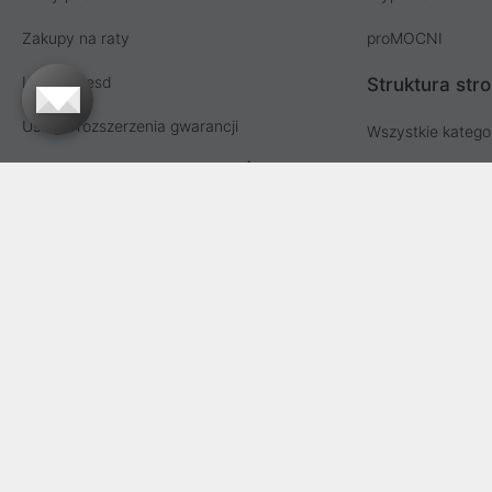
Zakupy na raty
proMOCNI
Licencja esd
Struktura str
Usługi i rozszerzenia gwarancji
Wszystkie katego
Współpraca hurtowa i MŚP
Lista producent
Sprzedaż hurtowa
Oferta dla firm i instytucji
Przetargi i zamówienia publiczne
Proline SA z siedzibą w Mirkowie (55-095), przy ul. Brzozowej 5
Fabrycznej we Wrocławiu, VI Wydział Gospodarczy Krajowego Reje
zakładowy Spółk