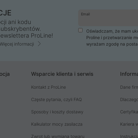
CJE
Email
cji ani kodu
subskrybentów.
Oświadczam, że mam ukoń
ewslettera ProLine!
Proline i przetwarzanie m
Więcej informacji
wyrażam zgodę na posta
ocja
Wsparcie klienta i serwis
Informa
Kontakt z ProLine
Dane fir
Częste pytania, czyli FAQ
Dlaczego
Sposoby i koszty dostawy
Certyfika
Kalkulator mocy zasilacza
Kariera w
Zwrot lub wymiana towaru
Instrukcj