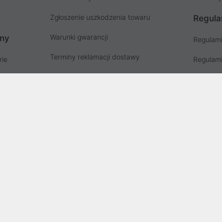
Zgłoszenie uszkodzenia towaru
Regula
Warunki gwarancji
ony
Regulami
Terminy reklamacji dostawy
rie
Regulami
Instrukcja odbioru paczki
ów
Regulami
Punkty zbiorki odpadów PSZOK
Polityka 
Zgłoś niebezpieczny produkt, GPSR
Koszty g
Zużyty sprzęt elektryczny
Deklaracja dostępności
, wpisana do rejestru przedsiębiorców Krajowego Rejestru Sądowego prz
stru Sądowego pod nr KRS: 0000282071, NIP: 8951898022, REGON: 0204
i wynosi 500000,00 zł i został on opłacony w całości.