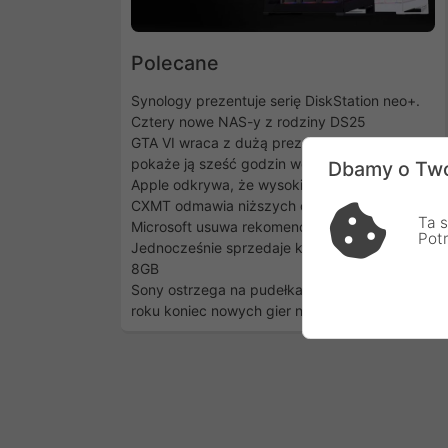
Polecane
Synology prezentuje serię DiskStation neo+.
Cztery nowe NAS-y z rodziny DS25
GTA VI wraca z dużą prezentacją. Netflix
pokaże ją sześć godzin wcześniej
Dbamy o Two
Apple odkrywa, że wysokie ceny są irytujące.
CXMT odmawia niższych cen
Ta s
Microsoft usuwa rekomendacje 32GB RAM.
Pot
Jednocześnie sprzedaje komputery Surface z
8GB
Sony ostrzega na pudełkach PS5: od 2028
roku koniec nowych gier na płytach