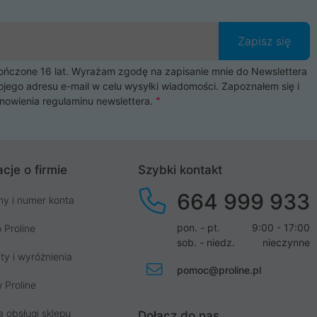
Zapisz się
czone 16 lat. Wyrażam zgodę na zapisanie mnie do Newslettera
ojego adresu e-mail w celu wysyłki wiadomości. Zapoznałem się i
nowienia
regulaminu newslettera
.
cje o firmie
Szybki kontakt
664 999 933
my i numer konta
pon. - pt.
9:00 - 17:00
 Proline
sob. - niedz.
nieczynne
ty i wyróżnienia
pomoc@proline.pl
 Proline
a obsługi sklepu
Dołącz do nas