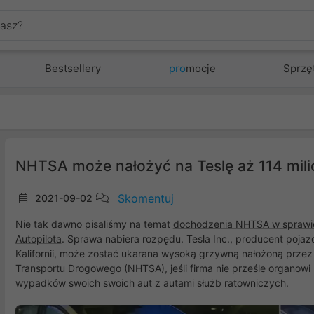
Bestsellery
pro
mocje
Sprzę
NHTSA może nałożyć na Teslę aż 114 mil
Skomentuj
2021-09-02
Nie tak dawno pisaliśmy na temat
dochodzenia NHTSA w sprawi
Autopilota
. Sprawa nabiera rozpędu. Tesla Inc., producent poja
Kalifornii, może zostać ukarana wysoką grzywną nałożoną prz
Transportu Drogowego (NHTSA), jeśli firma nie prześle organo
wypadków swoich swoich aut z autami służb ratowniczych.