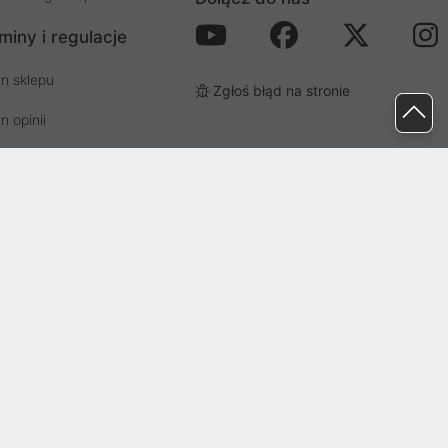
miny i regulacje
n sklepu
Zgłoś błąd na stronie
n opinii
n newslettera
prywatności i cookies
osp. odpadami
ez Sąd Rejonowy dla Wrocławia-
82041, BDO: 000437899. Kapitał