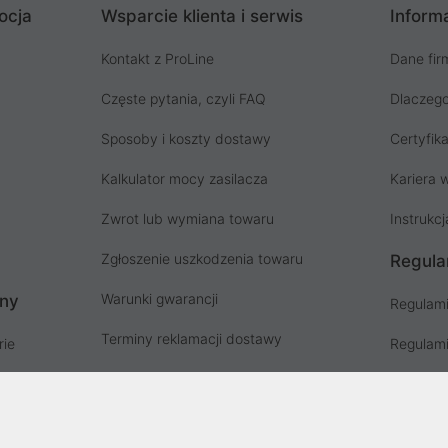
ocja
Wsparcie klienta i serwis
Informa
Kontakt z ProLine
Dane fir
Częste pytania, czyli FAQ
Dlaczego
Sposoby i koszty dostawy
Certyfika
Kalkulator mocy zasilacza
Kariera w
Zwrot lub wymiana towaru
Instrukcj
Zgłoszenie uszkodzenia towaru
Regula
Warunki gwarancji
ony
Regulami
Terminy reklamacji dostawy
rie
Regulami
Instrukcja odbioru paczki
ów
Regulami
Punkty zbiorki odpadów PSZOK
Polityka 