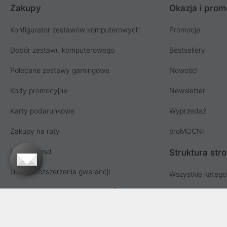
Zakupy
Okazja i prom
Konfigurator zestawów komputerowych
Promocje
Dobór zestawu komputerowego
Bestsellery
Polecane zestawy gamingowe
Nowości
Kody promocyjne
Newsletter
Karty podarunkowe
Wyprzedaż
Zakupy na raty
proMOCNI
Licencja esd
Struktura str
Usługi i rozszerzenia gwarancji
Wszystkie katego
Współpraca hurtowa i MŚP
Lista producent
Sprzedaż hurtowa