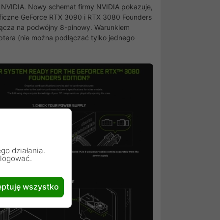
 NVIDIA. Nowy schemat firmy NVIDIA pokazuje,
aficzne GeForce RTX 3090 i RTX 3080 Founders
złącza na podwójny 8-pinowy. Warunkiem
ptera (nie można podłączać tylko jednego
go działania.
alogować.
ptuję wszystko