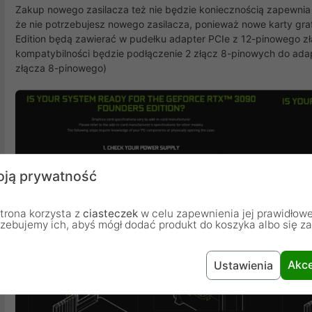
Zakup nowego zasilacza też nie będzie koniecznością zapewnia
że nie potrzebujesz nowego zasilacza, ponieważ nowe karty gr
Edition będą zawierać w pudełku adapter PCIe z 12-pinowego 
kompatybilności będzie podłączenie 2 złącz 8-pinowych do ada
złącza 8-pinowego)
ją prywatność
trona korzysta z
ciasteczek
w celu zapewnienia jej prawidłowe
rzebujemy ich, abyś mógł dodać produkt do koszyka albo się z
Akce
Ustawienia