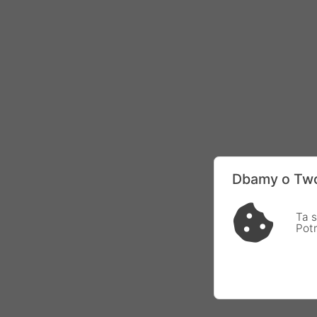
Dbamy o Two
Ta s
Pot