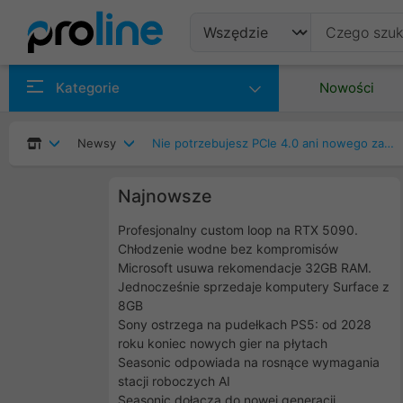
Produkty
Kategorie
Nowości
Producenci
Newsy
Nie potrzebujesz PCIe 4.0 ani nowego zasilacza dla nowej GeForce RTX 3090
Kategorie
Najnowsze
Profesjonalny custom loop na RTX 5090.
Chłodzenie wodne bez kompromisów
Microsoft usuwa rekomendacje 32GB RAM.
Jednocześnie sprzedaje komputery Surface z
8GB
Sony ostrzega na pudełkach PS5: od 2028
roku koniec nowych gier na płytach
Seasonic odpowiada na rosnące wymagania
stacji roboczych AI
Seasonic dołącza do nowej generacji