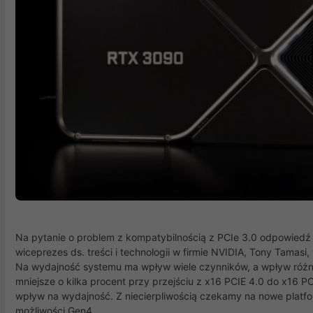
Na pytanie o problem z kompatybilnością z PCIe 3.0 odpowiedź b
wiceprezes ds. treści i technologii w firmie NVIDIA, Tony Tamasi,
Na wydajność systemu ma wpływ wiele czynników, a wpływ różni s
mniejsze o kilka procent przy przejściu z x16 PCIE 4.0 do x16 
wpływ na wydajność. Z niecierpliwością czekamy na nowe platf
możliwości Gen4.