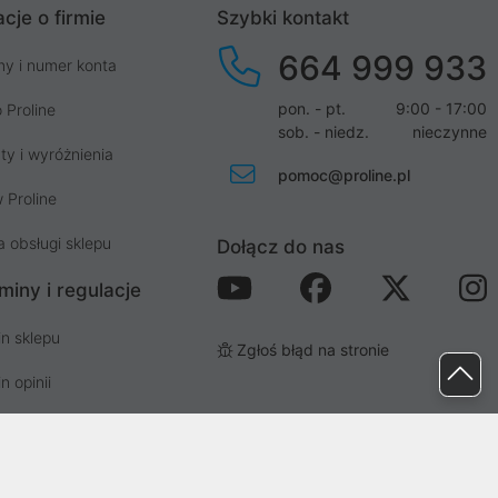
cje o firmie
Szybki kontakt
664 999 933
my i numer konta
pon. - pt.
9:00 - 17:00
 Proline
sob. - niedz.
nieczynne
ty i wyróżnienia
pomoc@proline.pl
 Proline
a obsługi sklepu
Dołącz do nas
miny i regulacje
n sklepu
Zgłoś błąd na stronie
n opinii
n newslettera
prywatności i cookies