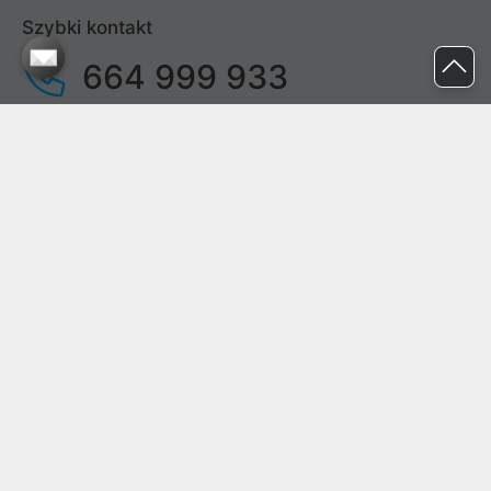
Szybki kontakt
664 999 933
pon. - pt.
9:00 - 17:00
sob. - niedz.
nieczynne
pomoc@proline.pl
Dołącz do nas
Zgłoś błąd na stronie
Proline SA z siedzibą w Mirkowie (55-095), przy ul. Brzozowej 5,
wpisana do rejestru przedsiębiorców Krajowego Rejestru Sądowego
przez Sąd Rejonowy dla Wrocławia-Fabrycznej we Wrocławiu, VI
Wydział Gospodarczy Krajowego Rejestru Sądowego pod nr KRS:
0000282071, NIP: 8951898022, REGON: 020482041, BDO:
000437899. Kapitał zakładowy Spółki wynosi 500000,00 zł i został